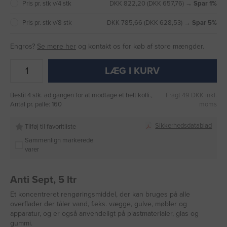
Pris pr. stk v/4 stk
DKK 822,20 (DKK 657,76) →
Spar 1%
Pris pr. stk v/8 stk
DKK 785,66 (DKK 628,53) →
Spar 5%
Engros?
Se mere her
og kontakt os for køb af store mængder.
LÆG I KURV
Bestil 4 stk. ad gangen for at modtage et helt kolli.,
Fragt 49 DKK inkl.
Antal pr. palle: 160
moms
Sikkerhedsdatablad
Tilføj til favoritliste
Sammenlign markerede
varer
Anti Sept, 5 ltr
Et koncentreret rengøringsmiddel, der kan bruges på alle
overflader der tåler vand, f.eks. vægge, gulve, møbler og
apparatur, og er også anvendeligt på plastmaterialer, glas og
gummi.