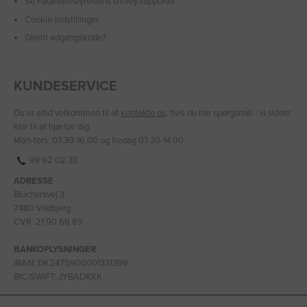
Se Fødevarestyrelsens smiley-rapporter
Cookie-indstillinger
Glemt adgangskode?
KUNDESERVICE
Du er altid velkommen til at
kontakte os
, hvis du har spørgsmål - vi sidder
klar til at hjælpe dig.
Man-tors: 07.30-16.00 og fredag 07.30-14.00.
99 92 02 33
ADRESSE
Blüchersvej 3
7480 Vildbjerg
CVR: 21 90 66 89
BANKOPLYSNINGER
IBAN: DK2475900001331399
BIC/SWIFT: JYBADKKK