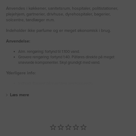
Anvendes i køkkener, sanitetsrum, hospitaler, politistationer,
plejehjem, gartnerier, drivhuse, dyrehospitaler, bagerier,
solcentre, tandlæger m.m.
Indeholder ikke parfume og er meget økonomisk i brug.
Anvendelse:
Alm. rengøring: fortynd til 1:100 vand.
Grovere rengøring: fortynd 1:40. Påføres direkte på meget
snavsede komponenter. Skyl grundigt med vand.
Yderligere info:
Indhold: Baseret på kvartære ammoniumsfo
Læs mere