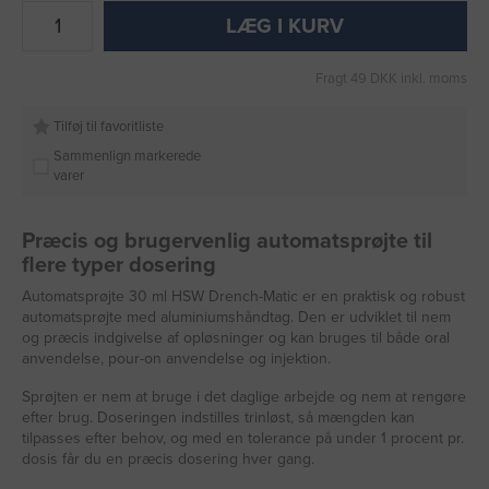
LÆG I KURV
Fragt 49 DKK inkl. moms
Tilføj til favoritliste
Sammenlign markerede
varer
Præcis og brugervenlig automatsprøjte til
flere typer dosering
Automatsprøjte 30 ml HSW Drench-Matic er en praktisk og robust
automatsprøjte med aluminiumshåndtag. Den er udviklet til nem
og præcis indgivelse af opløsninger og kan bruges til både oral
anvendelse, pour-on anvendelse og injektion.
Sprøjten er nem at bruge i det daglige arbejde og nem at rengøre
efter brug. Doseringen indstilles trinløst, så mængden kan
tilpasses efter behov, og med en tolerance på under 1 procent pr.
dosis får du en præcis dosering hver gang.