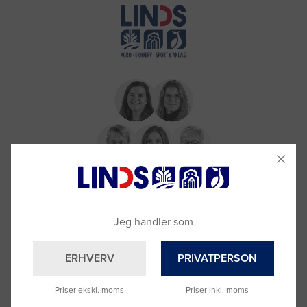
Brug for hjælp?
Ring til os på
9992 0233
Vi sidder klar til at hjælpe dig.
Jeg handler som
Du kan også kontakte din lokale sælger
–
se oversigten her
ERHVERV
PRIVATPERSON
Priser ekskl. moms
Priser inkl. moms