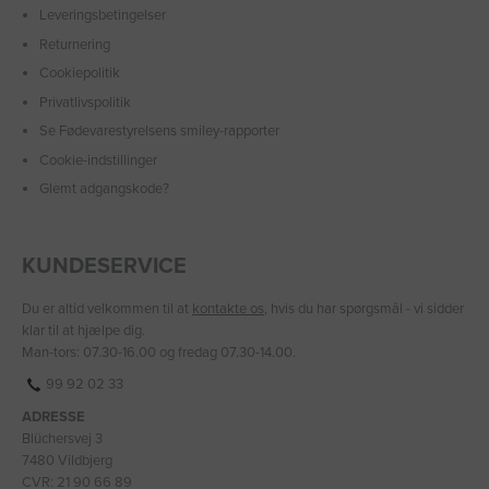
Leveringsbetingelser
Returnering
Cookiepolitik
Privatlivspolitik
Se Fødevarestyrelsens smiley-rapporter
Cookie-indstillinger
Glemt adgangskode?
KUNDESERVICE
Du er altid velkommen til at
kontakte os
, hvis du har spørgsmål - vi sidder
klar til at hjælpe dig.
Man-tors: 07.30-16.00 og fredag 07.30-14.00.
99 92 02 33
ADRESSE
Blüchersvej 3
7480 Vildbjerg
CVR: 21 90 66 89