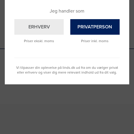
–
se oversigten her
Jeg handler som
ERHVERV
PRIVATPERSON
Priser ekskl. moms
Priser inkl. moms
Vi tilpasser din oplevelse på linds.dk ud fra om du vælger privat
Se hvad vores kunder siger
eller erhverv og viser dig mere relevant indhold ud fra dit valg.