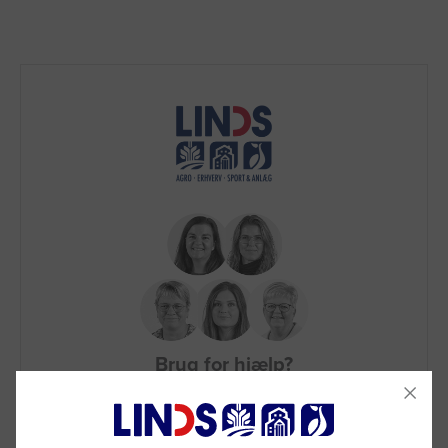
Brug for hjælp?
Ring til os på
9992 0233
Vi sidder klar til at hjælpe dig.
Du kan også kontakte din lokale sælger