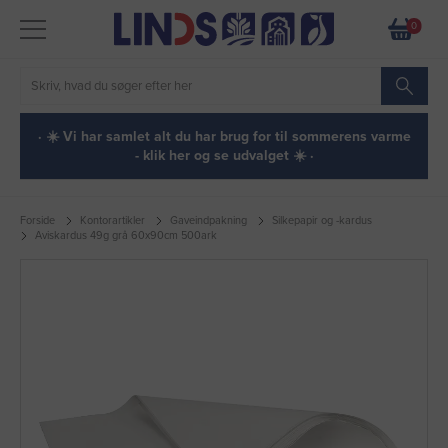
0
· ☀️ Vi har samlet alt du har brug for til sommerens varme
- klik her og se udvalget ☀️ ·
Forside
Kontorartikler
Gaveindpakning
Silkepapir og -kardus
Aviskardus 49g grå 60x90cm 500ark