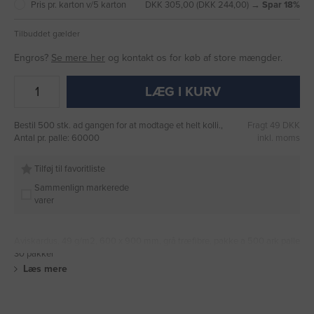
Pris pr. karton v/5 karton
DKK 305,00 (DKK 244,00) →
Spar 18%
Tilbuddet gælder
Engros?
Se mere her
og kontakt os for køb af store mængder.
LÆG I KURV
Bestil 500 stk. ad gangen for at modtage et helt kolli.,
Fragt 49 DKK
Antal pr. palle: 60000
inkl. moms
Tilføj til favoritliste
Sammenlign markerede
varer
Aviskardus, 49 g/m2, 600 x 900 mm, grå træfibre, pakke a 500 ark palle
30 pakker
Læs mere