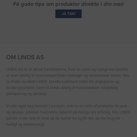
Få gode tips om produkter direkte i din mail
JA TAK!
OM LINDS AS
LINDS AS er et dansk handelsfirma, hvor du nemt og hurtigt kan bestille
et stort udvalg af branchespecifikke forbrugs- og servicevarer online. Hos
os finder du både LINDS′ kendte sortiment inden for dagligvarer og
landbrugsartikler, samt et bredt udvalg af kontorartikler, arbejdstøj,
beklædning og værktøj.
Vi står også bag brandet Lincozym, som er en serie af produkter til vask
og opvask, udviklet med omhu baseret på mange års erfaring. Hos LINDS
samler vi det hele ét sted, så du sparer tid og får det, du har brug for –
hurtigt og overskueligt.