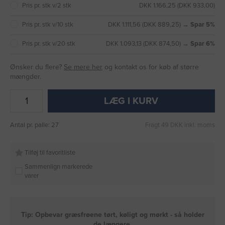
Pris pr. stk v/2 stk
DKK 1.166,25 (DKK 933,00)
Pris pr. stk v/10 stk
DKK 1.111,56 (DKK 889,25) →
Spar 5%
Pris pr. stk v/20 stk
DKK 1.093,13 (DKK 874,50) →
Spar 6%
Ønsker du flere?
Se mere her
og kontakt os for køb af større
mængder.
LÆG I KURV
Antal pr. palle: 27
Fragt 49 DKK inkl. moms
Tilføj til favoritliste
Sammenlign markerede
varer
Tip: Opbevar græsfrøene tørt, køligt og mørkt - så holder
de længere.