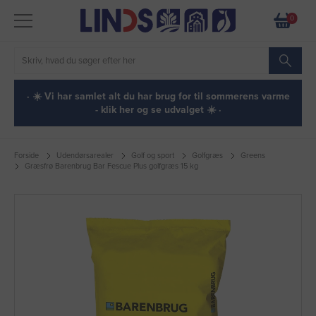
0
· ☀️ Vi har samlet alt du har brug for til sommerens varme
- klik her og se udvalget ☀️ ·
Forside
Udendørsarealer
Golf og sport
Golfgræs
Greens
Græsfrø Barenbrug Bar Fescue Plus golfgræs 15 kg