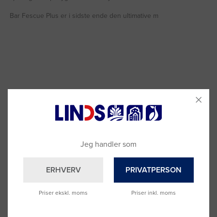
Bar Fescue Plus er i sidste ende den ultimative m
Læs mere
Jeg handler som
ERHVERV
PRIVATPERSON
Anmeldelser
Spørgsmål & Svar
Priser ekskl. moms
Priser inkl. moms