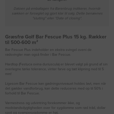
Datoen på emballagen fra Barenbrug indikerer, hvornår
sækken er forseglet og gjort klar til salg. Dette benævnes
"sluiting" eller "Date of closing".
Græsfrø Golf Bar Fescue Plus 15 kg. Rækker
til 500-600 m²
Bar Fescue Plus indeholder en ekstra svingel oveni de
rødsvingler man også finder i Bar Fescue.
Hardtop (Festuca ovina duriuscula) er blevet valgt på grund af sin
overlegne tørke tolerance, vinter farve og tæt klipning ned til 5
mm!
Ligesom Bar Fescue kan gødningsniveauet holdes lavt, men når
det gælder vandforbrug, kan dette reduceres med op til 50% i
forhold til Bar Fescue.
Varmestress og udvintring forekommer ikke, og
modstandsdygtigheden over for sygdomme som rød tråd, dollar
spot og svampesygdomme er høj.