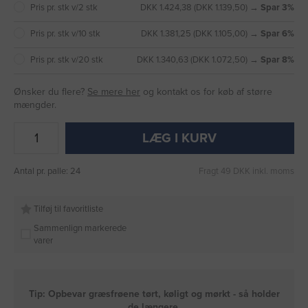
Pris pr. stk v/2 stk
DKK 1.424,38 (DKK 1.139,50) →
Spar 3%
Pris pr. stk v/10 stk
DKK 1.381,25 (DKK 1.105,00) →
Spar 6%
Pris pr. stk v/20 stk
DKK 1.340,63 (DKK 1.072,50) →
Spar 8%
Ønsker du flere?
Se mere her
og kontakt os for køb af større
mængder.
LÆG I KURV
Antal pr. palle: 24
Fragt 49 DKK inkl. moms
Tilføj til favoritliste
Sammenlign markerede
varer
Tip: Opbevar græsfrøene tørt, køligt og mørkt - så holder
de længere.