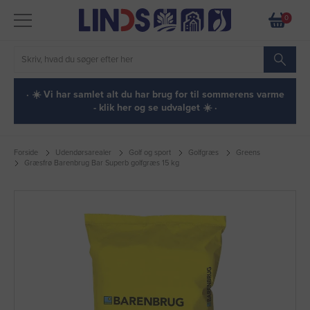
0
· ☀️ Vi har samlet alt du har brug for til sommerens varme
- klik her og se udvalget ☀️ ·
Forside
Udendørsarealer
Golf og sport
Golfgræs
Greens
Græsfrø Barenbrug Bar Superb golfgræs 15 kg