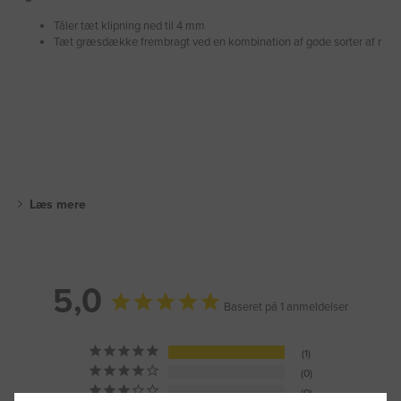
Tåler tæt klipning ned til 4 mm
Tæt græsdække frembragt ved en kombination af gode sorter af r
Læs mere
5,0
Baseret på 1 anmeldelser
1
0
0