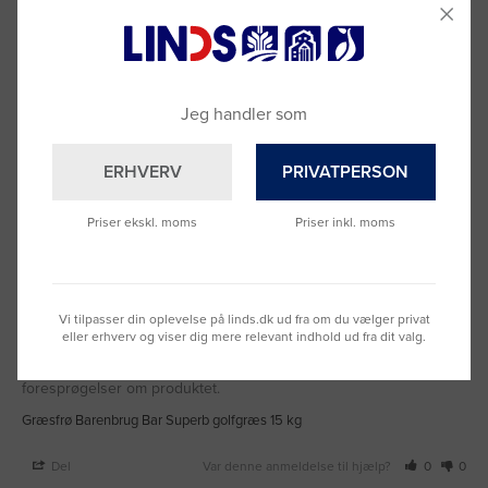
0
0
Jeg handler som
Anmeldelser
Spørgsmål & Svar
ERHVERV
PRIVATPERSON
Priser ekskl. moms
Priser inkl. moms
Torben W.
13.05.2022
TW
Vi tilpasser din oplevelse på linds.dk ud fra om du vælger privat
eller erhverv og viser dig mere relevant indhold ud fra dit valg.
Jeg er meget tilfreds med forløbet i forbindelse leverancen, og 
især med den den service og vejledning som jeg modtog på mine 
foresprøgelser om produktet.
Græsfrø Barenbrug Bar Superb golfgræs 15 kg
Del
Var denne anmeldelse til hjælp?
0
0