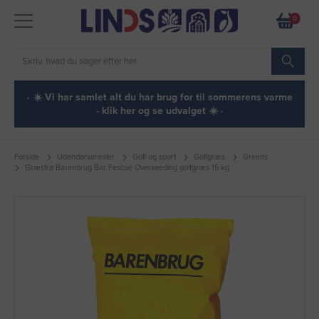
0
· ☀️ Vi har samlet alt du har brug for til sommerens varme
- klik her og se udvalget ☀️ ·
Forside
Udendørsarealer
Golf og sport
Golfgræs
Greens
Græsfrø Barenbrug Bar Fescue Overseeding golfgræs 15 kg