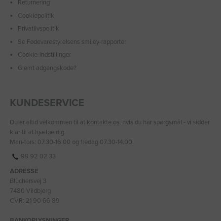
Returnering
Cookiepolitik
Privatlivspolitik
Se Fødevarestyrelsens smiley-rapporter
Cookie-indstillinger
Glemt adgangskode?
KUNDESERVICE
Du er altid velkommen til at
kontakte os
, hvis du har spørgsmål - vi sidder
klar til at hjælpe dig.
Man-tors: 07.30-16.00 og fredag 07.30-14.00.
99 92 02 33
ADRESSE
Blüchersvej 3
7480 Vildbjerg
CVR: 21 90 66 89
BANKOPLYSNINGER