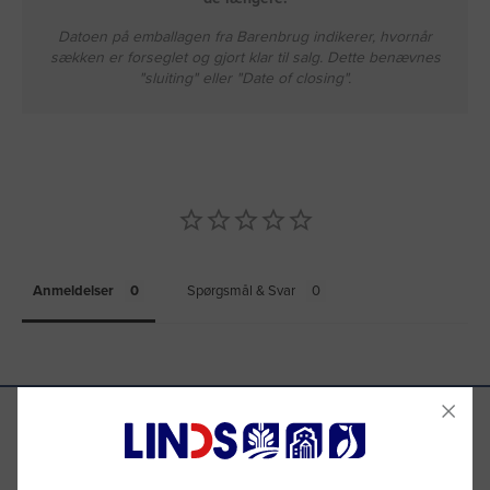
Datoen på emballagen fra Barenbrug indikerer, hvornår
sækken er forseglet og gjort klar til salg. Dette benævnes
"sluiting" eller "Date of closing".
Anmeldelser
Spørgsmål & Svar
Se hvad vores kunder siger