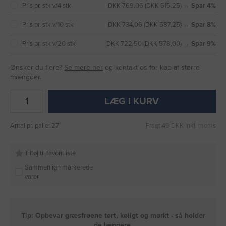
Pris pr. stk v/4 stk
DKK 769,06 (DKK 615,25) →
Spar 4%
Pris pr. stk v/10 stk
DKK 734,06 (DKK 587,25) →
Spar 8%
Pris pr. stk v/20 stk
DKK 722,50 (DKK 578,00) →
Spar 9%
Ønsker du flere?
Se mere her
og kontakt os for køb af større
mængder.
LÆG I KURV
Antal pr. palle: 27
Fragt 49 DKK inkl. moms
Tilføj til favoritliste
Sammenlign markerede
varer
Tip: Opbevar græsfrøene tørt, køligt og mørkt - så holder
de længere.