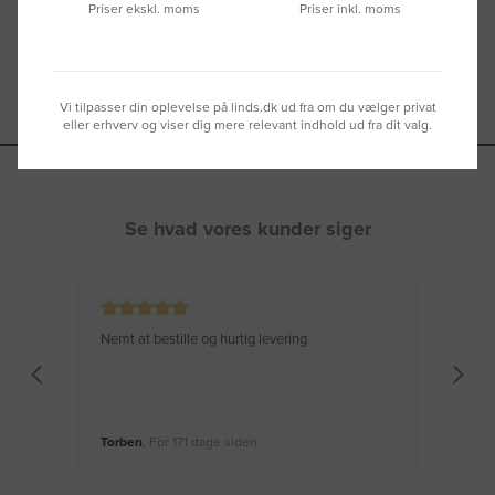
Priser ekskl. moms
Priser inkl. moms
Vi tilpasser din oplevelse på linds.dk ud fra om du vælger privat
eller erhverv og viser dig mere relevant indhold ud fra dit valg.
Se hvad vores kunder siger
Nemt at bestille og hurtig levering
Virke
Torben
, For 171 dage siden
Moge