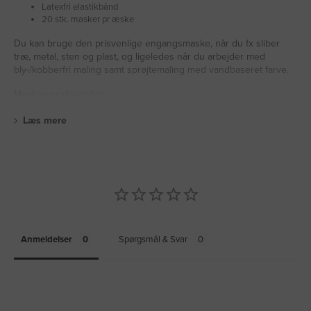
Latexfri elastikbånd
20 stk. masker pr æske
Du kan bruge den prisvenlige engangsmaske, når du fx sliber
træ, metal, sten og plast, og ligeledes når du arbejder med
bly-/kobberfri maling samt sprøjtemaling med vandbaseret farve.
Masken er dolomit-te
Læs mere
Anmeldelser
Spørgsmål & Svar