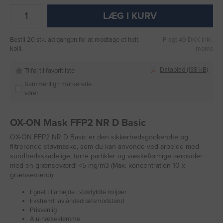
LÆG I KURV
Bestil 20 stk. ad gangen for at modtage et helt
Fragt 49 DKK inkl.
kolli.
moms
Datablad (138 kB)
Tilføj til favoritliste
Sammenlign markerede
varer
OX-ON Mask FFP2 NR D Basic
OX-ON FFP2 NR D Basic er den sikkerhedsgodkendte og
filtrerende støvmaske, som du kan anvende ved arbejde med
sundhedsskadelige, tørre partikler og væskeformige aerosoler
med en grænseværdi <5 mg/m3 (Max. koncentration 10 x
grænseværdi)
Egnet til arbejde i støvfyldte miljøer
Ekstremt lav åndedrætsmodstand
Prisvenlig
Alu-næseklemme