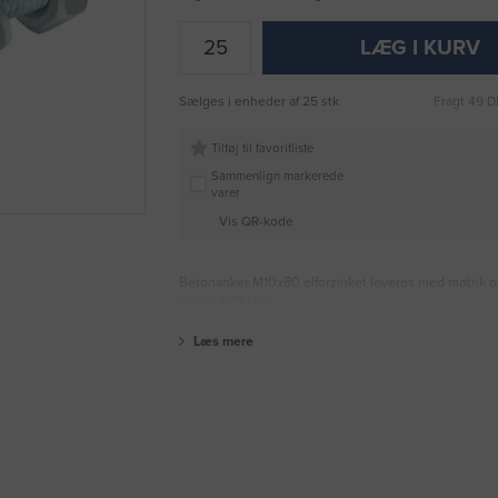
LÆG I KURV
Sælges i enheder af 25 stk
Fragt 49 D
Tilføj til favoritliste
Sammenlign markerede
varer
Vis QR-kode
Betonanker M10x80 elforzinket leveres med møtrik o
indhold 25 styk
Læs mere