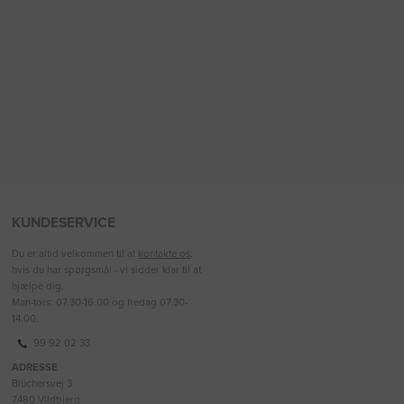
KUNDESERVICE
Du er altid velkommen til at
kontakte os
,
hvis du har spørgsmål - vi sidder klar til at
hjælpe dig.
Man-tors: 07.30-16.00 og fredag 07.30-
14.00.
99 92 02 33
ADRESSE
Blüchersvej 3
7480 Vildbjerg