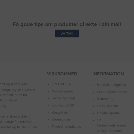
Få gode tips om produkter direkte i din mail
JA TAK!
VIRKSOMHED
INFORMATION
Om LINDS AS
emt og hurtigt kan
Handelsbetingelser
forbrugs- og servicevarer
Medarbejdere
Leveringsbetingelser
ortiment inden for
Sælgeroversigt
Returnering
dt udvalg af
Job hos LINDS
ktøj.
Cookiepolitik
Kontakt os
Privatlivspolitik
serie af produkter til
Sponsorater
Se
å mange års erfaring.
Fødevarestyrelsens
Tilmeld nyhedsbrev
arer tid og får det, du har
smiley-rapporter