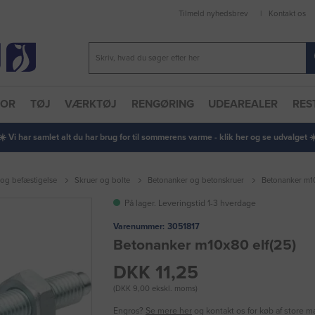
Tilmeld nyhedsbrev
Kontakt os
TOR
TØJ
VÆRKTØJ
RENGØRING
UDEAREALER
RES
 ☀️ Vi har samlet alt du har brug for til sommerens varme - klik her og se udvalget ☀️
 og befæstigelse
Skruer og bolte
Betonanker og betonskruer
Betonanker m10
På lager. Leveringstid 1-3 hverdage
Varenummer:
3051817
Betonanker m10x80 elf(25)
DKK 11,25
(DKK 9,00 ekskl. moms)
Engros?
Se mere her
og kontakt os for køb af store 