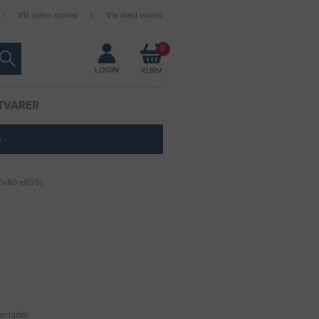
Vis uden moms
Vis med moms
Forbliv logget ind
0
LOGIN
TVARER
 ·
x80 elf(25)
mængder.