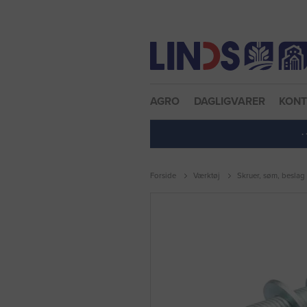
Nulstil adgangskode
AGRO
DAGLIGVARER
KON
·
Forside
Værktøj
Skruer, søm, beslag