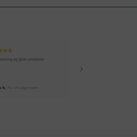
 levering og gode produkter
Hurtig levering Varen er perfekt
 B.
, For 173 dage siden
Rikke A.
, For 176 dage siden