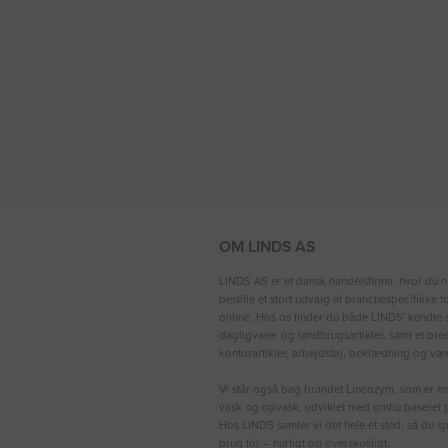
OM LINDS AS
LINDS AS er et dansk handelsfirma, hvor du n
bestille et stort udvalg af branchespecifikke 
online. Hos os finder du både LINDS′ kendte s
dagligvarer og landbrugsartikler, samt et bre
kontorartikler, arbejdstøj, beklædning og vær
Vi står også bag brandet Lincozym, som er en 
vask og opvask, udviklet med omhu baseret p
Hos LINDS samler vi det hele ét sted, så du sp
brug for – hurtigt og overskueligt.