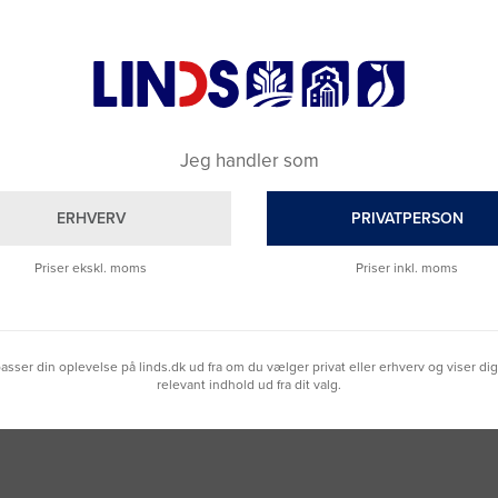
Jeg handler som
ERHVERV
PRIVATPERSON
Brug for hjælp?
Priser ekskl. moms
Priser inkl. moms
Ring til os på
9992 0233
Vi sidder klar til at hjælpe dig.
Du kan også kontakte din lokale sælger
lpasser din oplevelse på linds.dk ud fra om du vælger privat eller erhverv og viser di
–
se oversigten her
relevant indhold ud fra dit valg.