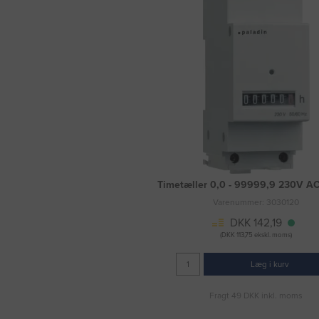
Timetæller 0,0 - 99999,9 230V A
Varenummer: 3030120
DKK 142,19
(DKK 113,75 ekskl. moms)
Læg i kurv
Fragt 49 DKK inkl. moms