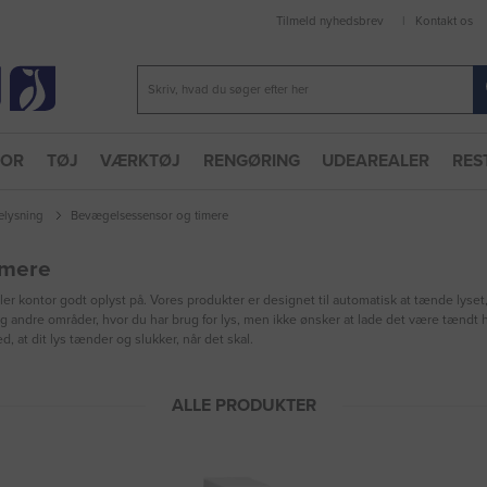
Tilmeld nyhedsbrev
Kontakt os
TOR
TØJ
VÆRKTØJ
RENGØRING
UDEAREALER
RES
elysning
Bevægelsessensor og timere
imere
 kontor godt oplyst på. Vores produkter er designet til automatisk at tænde lyset,
og andre områder, hvor du har brug for lys, men ikke ønsker at lade det være tændt 
, at dit lys tænder og slukker, når det skal.
ALLE PRODUKTER