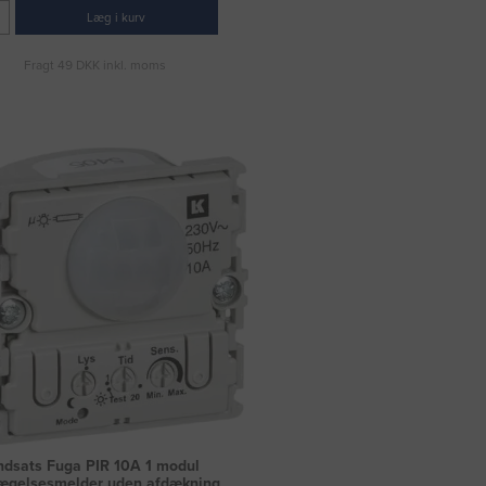
Læg i kurv
Fragt 49 DKK inkl. moms
ndsats Fuga PIR 10A 1 modul
ægelsesmelder uden afdækning