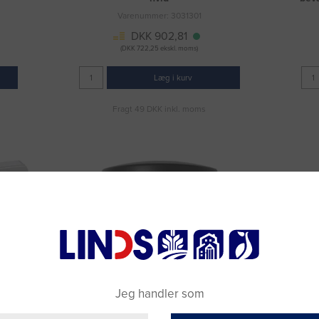
Varenummer: 3031301
DKK 902,81
(DKK 722,25 ekskl. moms)
Læg i kurv
Fragt 49 DKK inkl. moms
Jeg handler som