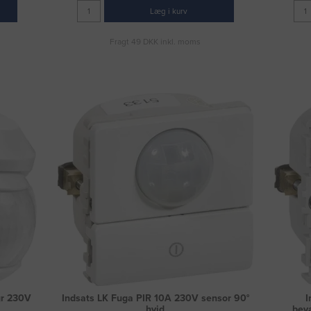
Læg i kurv
Fragt 49 DKK inkl. moms
gr 230V
Indsats LK Fuga PIR 10A 230V sensor 90°
I
hvid
bev