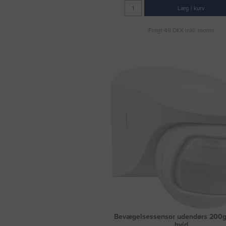
Læg i kurv
Fragt 49 DKK inkl. moms
Bevægelsessensor udendørs 200
hvid