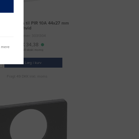
ing LK Fuga til PIR 10A 44x27 mm
hvid
Varenummer: 3031304
DKK 34,38
g mere
(DKK 27,50 ekskl. moms)
Læg i kurv
Fragt 49 DKK inkl. moms