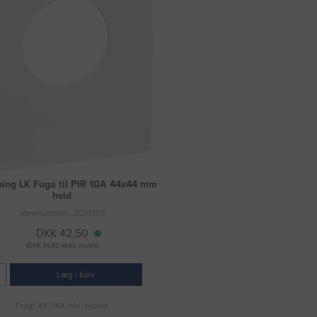
ing LK Fuga til PIR 10A 44x44 mm
hvid
Varenummer: 3031307
DKK 42,50
(DKK 34,00 ekskl. moms)
Læg i kurv
Fragt 49 DKK inkl. moms