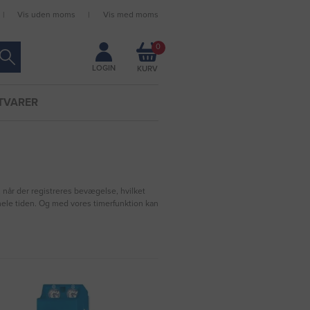
Vis uden moms
Vis med moms
Forbliv logget ind
0
LOGIN
TVARER
 når der registreres bevægelse, hvilket
hele tiden. Og med vores timerfunktion kan