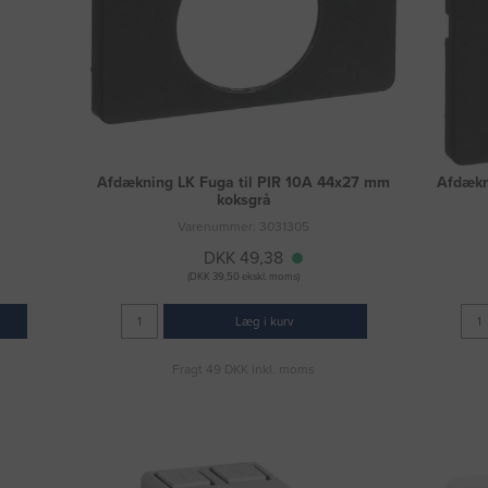
Afdækning LK Fuga til PIR 10A 44x27 mm
Afdækn
koksgrå
Varenummer: 3031305
DKK 49,38
(DKK 39,50 ekskl. moms)
Læg i kurv
Fragt 49 DKK inkl. moms