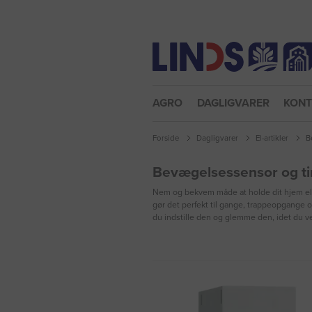
Nulstil adgangskode
AGRO
DAGLIGVARER
KON
Forside
Dagligvarer
El-artikler
B
Bevægelsessensor og t
Nem og bekvem måde at holde dit hjem eller
gør det perfekt til gange, trappeopgange 
du indstille den og glemme den, idet du ved