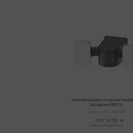
Udendørslampe m/sensor trådl
Safeguard RF2.1+
Varenummer: 3084281
DKK 347,81
(DKK 278,25 ekskl. moms)