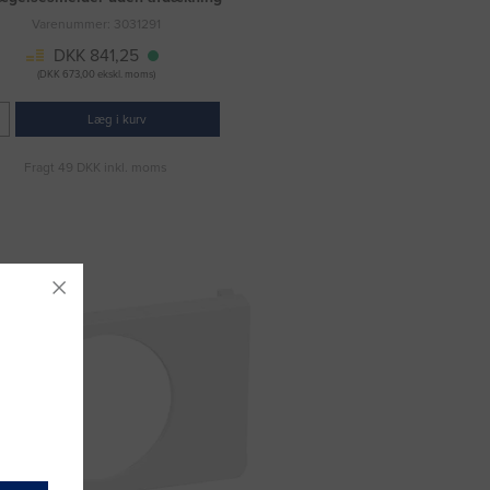
Varenummer: 3031291
DKK 841,25
(DKK 673,00 ekskl. moms)
Læg i kurv
Fragt 49 DKK inkl. moms