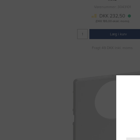
Varenummer: 3043101
DKK 232,50
(DKK 186,00 ekskl. moms)
Læg i kurv
Fragt 49 DKK inkl. moms