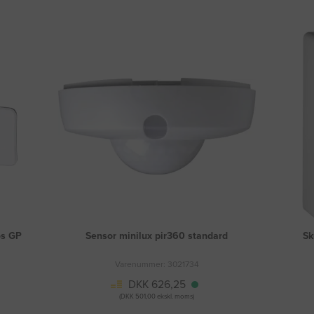
øs GP
Sensor minilux pir360 standard
Sk
Varenummer: 3021734
DKK 626,25
(DKK 501,00 ekskl. moms)