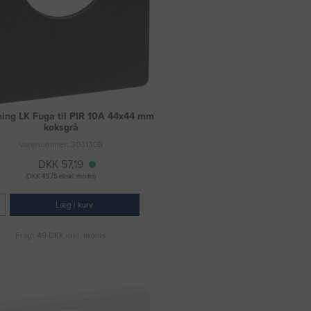
ing LK Fuga til PIR 10A 44x44 mm
koksgrå
Varenummer: 3031308
DKK 57,19
(DKK 45,75 ekskl. moms)
Læg i kurv
Fragt 49 DKK inkl. moms