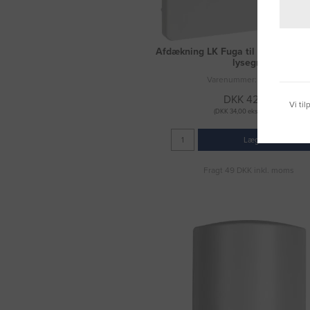
Afdækning LK Fuga til PIR 10A 4
lysegrå
Varenummer: 3031306
DKK 42,50
Vi ti
(DKK 34,00 ekskl. moms)
Læg i kurv
Fragt 49 DKK inkl. moms