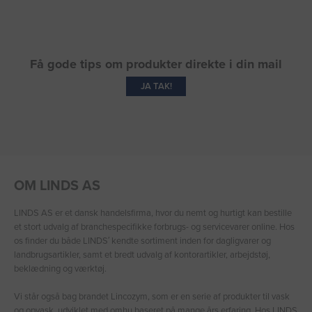
Få gode tips om produkter direkte i din mail
JA TAK!
OM LINDS AS
LINDS AS er et dansk handelsfirma, hvor du nemt og hurtigt kan bestille
et stort udvalg af branchespecifikke forbrugs- og servicevarer online. Hos
os finder du både LINDS′ kendte sortiment inden for dagligvarer og
landbrugsartikler, samt et bredt udvalg af kontorartikler, arbejdstøj,
beklædning og værktøj.
Vi står også bag brandet Lincozym, som er en serie af produkter til vask
og opvask, udviklet med omhu baseret på mange års erfaring. Hos LINDS