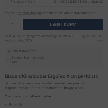
Pris pr. stk v/10 stk
DKK 85,00 (DKK 68,00) →
Spar 2%
Engros?
Se mere her
og kontakt os for køb af store mængder.
LÆG I KURV
Bestil 48 stk. ad gangen for at modtage et helt kolli.,
Fragt 49 DKK inkl.
Antal pr. palle: 4320
moms
Tilføj til favoritliste
Sammenlign markerede
varer
Blade t/Klikskraber ErgoTec 4 cm pk/10 stk
Skraberblade i en stærk kvalitet. Leveres i en praktisk
dispenseræske, der har en beholder til brugte blade.
Yderligere produktbeskrivelse
Farve: Stål