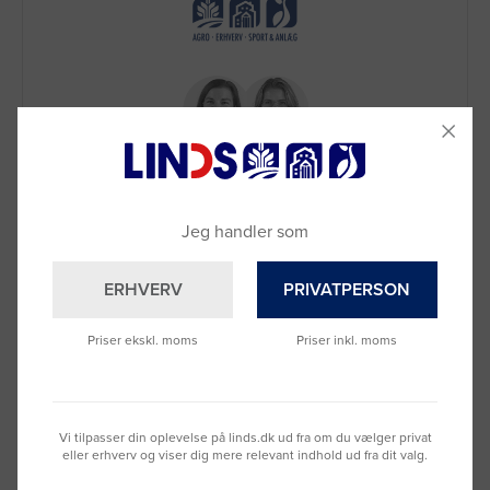
Jeg handler som
Brug for hjælp?
Ring til os på
9992 0233
ERHVERV
PRIVATPERSON
Vi sidder klar til at hjælpe dig.
Du kan også kontakte din lokale sælger
Priser ekskl. moms
Priser inkl. moms
–
se oversigten her
Vi tilpasser din oplevelse på linds.dk ud fra om du vælger privat
eller erhverv og viser dig mere relevant indhold ud fra dit valg.