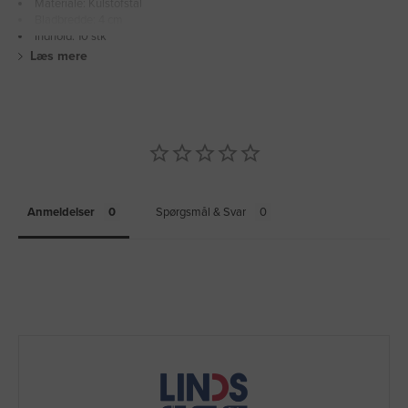
Materiale: Kulstofstål
Bladbredde: 4 cm
Indhold: 10 stk
Læs mere
Anmeldelser
Spørgsmål & Svar