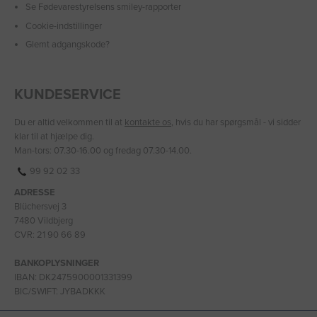
Se Fødevarestyrelsens smiley-rapporter
Cookie-indstillinger
Glemt adgangskode?
KUNDESERVICE
Du er altid velkommen til at
kontakte os
, hvis du har spørgsmål - vi sidder
klar til at hjælpe dig.
Man-tors: 07.30-16.00 og fredag 07.30-14.00.
99 92 02 33
ADRESSE
Blüchersvej 3
7480 Vildbjerg
CVR: 21 90 66 89
BANKOPLYSNINGER
IBAN: DK2475900001331399
BIC/SWIFT: JYBADKKK