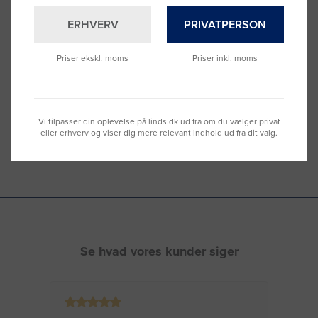
Brug for hjælp?
ERHVERV
PRIVATPERSON
Ring til os på
9992 0233
Vi sidder klar til at hjælpe dig.
Priser ekskl. moms
Priser inkl. moms
Du kan også kontakte din lokale sælger
–
se oversigten her
Vi tilpasser din oplevelse på linds.dk ud fra om du vælger privat
eller erhverv og viser dig mere relevant indhold ud fra dit valg.
Se hvad vores kunder siger