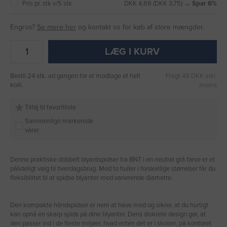
Pris pr. stk v/5 stk
DKK 4,69 (DKK 3,75) →
Spar 6%
Engros?
Se mere her
og kontakt os for køb af store mængder.
LÆG I KURV
Bestil 24 stk. ad gangen for at modtage et helt
Fragt 49 DKK inkl.
kolli.
moms
Tilføj til favoritliste
Sammenlign markerede
varer
Denne praktiske dobbelt blyantspidser fra BNT i en neutral grå farve er et
pålideligt valg til hverdagsbrug. Med to huller i forskellige størrelser får du
fleksibilitet til at spidse blyanter med varierende diametre.
Den kompakte håndspidser er nem at have med og sikrer, at du hurtigt
kan opnå en skarp spids på dine blyanter. Dens diskrete design gør, at
den passer ind i de fleste miljøer, hvad enten det er i skolen, på kontoret