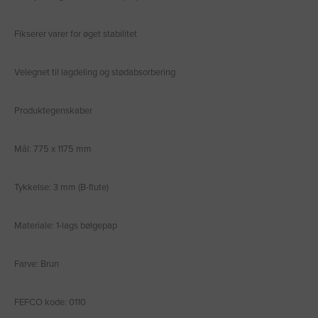
Fikserer varer for øget stabilitet
Velegnet til lagdeling og stødabsorbering
Produktegenskaber
Mål: 775 x 1175 mm
Tykkelse: 3 mm (B-flute)
Materiale: 1-lags bølgepap
Farve: Brun
FEFCO kode: 0110