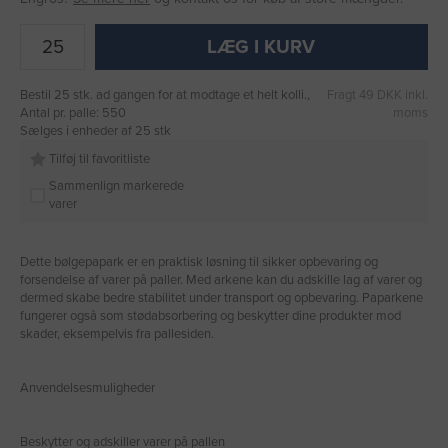
LÆG I KURV
Bestil 25 stk. ad gangen for at modtage et helt kolli.,
Fragt 49 DKK inkl.
Antal pr. palle: 550
moms
Sælges i enheder af 25 stk
Tilføj til favoritliste
Sammenlign markerede
varer
Dette bølgepapark er en praktisk løsning til sikker opbevaring og
forsendelse af varer på paller. Med arkene kan du adskille lag af varer og
dermed skabe bedre stabilitet under transport og opbevaring. Paparkene
fungerer også som stødabsorbering og beskytter dine produkter mod
skader, eksempelvis fra pallesiden.
Anvendelsesmuligheder
Beskytter og adskiller varer på pallen