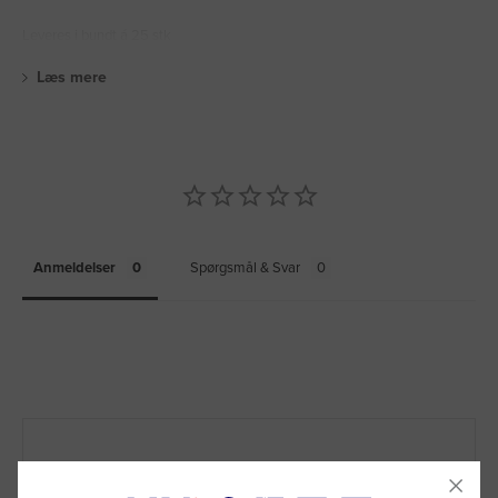
Leveres i bundt á 25 stk
Læs mere
FSC Mix 70% certificeret
Bølgepaparken
Anmeldelser
Spørgsmål & Svar