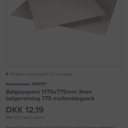
På lager. Leveringstid 1-3 hverdage
Varenummer:
3017171
Bølgepapark 1175x775mm 3mm
bølgeretning 775 mellemlægsark
DKK 12,19
(DKK 9,75 ekskl. moms)
Engros?
Se mere her
og kontakt os for køb af store mængder.