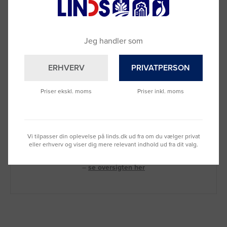
Jeg handler som
ERHVERV
PRIVATPERSON
Priser ekskl. moms
Priser inkl. moms
Brug for hjælp?
Ring til os på
9992 0233
Vi tilpasser din oplevelse på linds.dk ud fra om du vælger privat
Vi sidder klar til at hjælpe dig.
eller erhverv og viser dig mere relevant indhold ud fra dit valg.
Du kan også kontakte din lokale sælger
–
se oversigten her