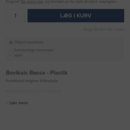
Engros?
Se mere her
og kontakt os for køb af store mængder.
LÆG I KURV
Fragt 49 DKK inkl. moms
Tilføj til favoritliste
Sammenlign markerede
varer
Bovikalc Bøsse - Plastik
Funktionel indgiver til Bovikalc
Bovikalc bøsse - bøsse til bovikalc
Læs mere