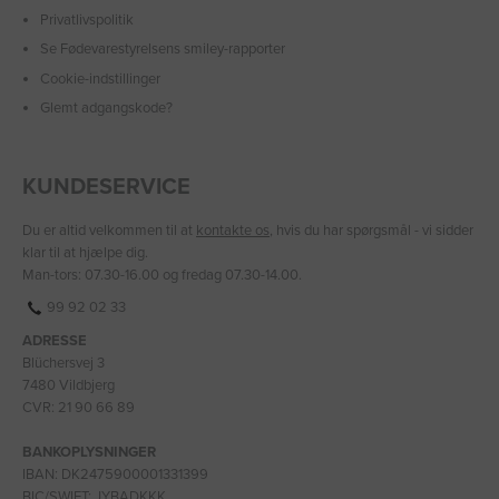
Privatlivspolitik
Se Fødevarestyrelsens smiley-rapporter
Cookie-indstillinger
Glemt adgangskode?
KUNDESERVICE
Du er altid velkommen til at
kontakte os
, hvis du har spørgsmål - vi sidder
klar til at hjælpe dig.
Man-tors: 07.30-16.00 og fredag 07.30-14.00.
99 92 02 33
ADRESSE
Blüchersvej 3
7480 Vildbjerg
CVR: 21 90 66 89
BANKOPLYSNINGER
IBAN: DK2475900001331399
BIC/SWIFT: JYBADKKK