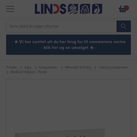
0
· ☀️ Vi har samlet alt du har brug for til sommerens varme
- klik her og se udvalget ☀️ ·
Forside
Agro
Kvægartikler
Mineraler til kvæg
Calcium præparater
Bovikalc Indgiver - Plastik