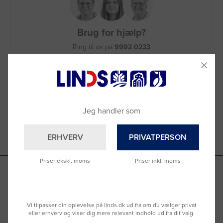
Brug for hjælp?
Ring til os på
9992 0233
Vi sidder klar til at hjælpe dig.
Du kan også kontakte din lokale sælger
–
se oversigten her
Jeg handler som
ERHVERV
PRIVATPERSON
Priser ekskl. moms
Priser inkl. moms
Se hvad vores kunder siger
Vi tilpasser din oplevelse på linds.dk ud fra om du vælger privat
eller erhverv og viser dig mere relevant indhold ud fra dit valg.