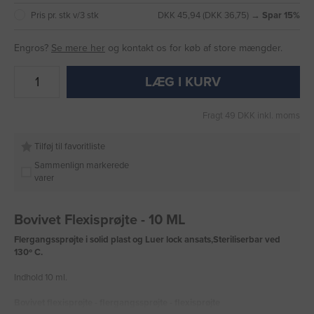
Pris pr. stk v/3 stk
DKK 45,94 (DKK 36,75) →
Spar 15%
Engros?
Se mere her
og kontakt os for køb af store mængder.
LÆG I KURV
Fragt 49 DKK inkl. moms
Tilføj til favoritliste
Sammenlign markerede
varer
Bovivet Flexisprøjte - 10 ML
Flergangssprøjte i solid plast og Luer lock ansats,Steriliserbar ved
130º C.
Indhold 10 ml.
Bovivet flexisprøjte - flergangssprøjte - flexisprøjte