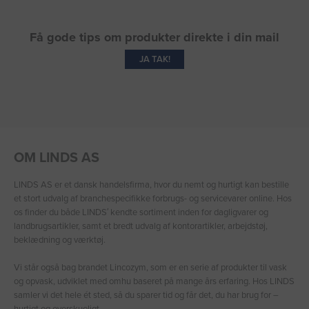
Få gode tips om produkter direkte i din mail
JA TAK!
OM LINDS AS
LINDS AS er et dansk handelsfirma, hvor du nemt og hurtigt kan bestille
et stort udvalg af branchespecifikke forbrugs- og servicevarer online. Hos
os finder du både LINDS′ kendte sortiment inden for dagligvarer og
landbrugsartikler, samt et bredt udvalg af kontorartikler, arbejdstøj,
beklædning og værktøj.
Vi står også bag brandet Lincozym, som er en serie af produkter til vask
og opvask, udviklet med omhu baseret på mange års erfaring. Hos LINDS
samler vi det hele ét sted, så du sparer tid og får det, du har brug for –
hurtigt og overskueligt.