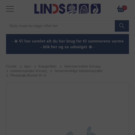
0
· ☀️ Vi har samlet alt du har brug for til sommerens varme
- klik her og se udvalget ☀️ ·
Forside
Agro
Kvægartikler
Veterinærartikler til kvæg
Injektionssprøjter til kvæg
Genanvendelige injektionssprøjter
Plexisprøjte Bovivet 10 ml