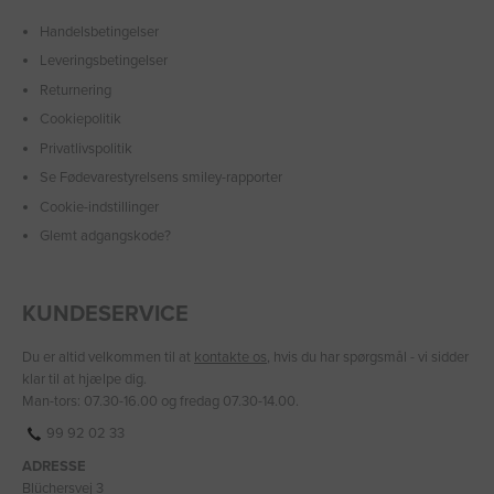
Handelsbetingelser
Leveringsbetingelser
Returnering
Cookiepolitik
Privatlivspolitik
Se Fødevarestyrelsens smiley-rapporter
Cookie-indstillinger
Glemt adgangskode?
KUNDESERVICE
Du er altid velkommen til at
kontakte os
, hvis du har spørgsmål - vi sidder
klar til at hjælpe dig.
Man-tors: 07.30-16.00 og fredag 07.30-14.00.
99 92 02 33
ADRESSE
Blüchersvej 3