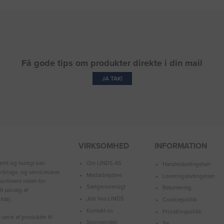
Få gode tips om produkter direkte i din mail
JA TAK!
VIRKSOMHED
INFORMATION
Om LINDS AS
emt og hurtigt kan
Handelsbetingelser
forbrugs- og servicevarer
Medarbejdere
Leveringsbetingelser
ortiment inden for
Sælgeroversigt
Returnering
dt udvalg af
Job hos LINDS
ktøj.
Cookiepolitik
Kontakt os
Privatlivspolitik
serie af produkter til
Sponsorater
Se