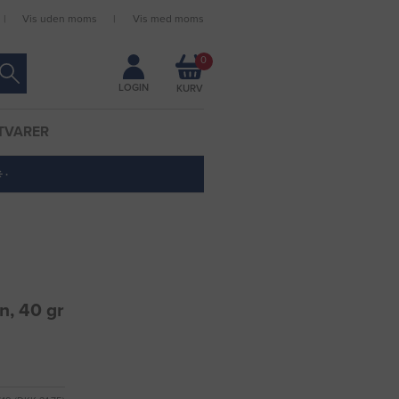
Vis uden moms
Vis med moms
Forbliv logget ind
0
LOGIN
TVARER
 ·
n, 40 gr