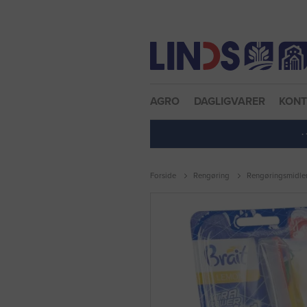
Nulstil adgangskode
AGRO
DAGLIGVARER
KON
·
Forside
Rengøring
Rengøringsmidle