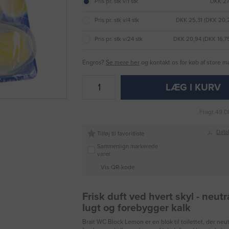
Pris pr. stk v/1 stk
DKK 27,
Pris pr. stk v/4 stk
DKK 25,31 (DKK 20
Pris pr. stk v/24 stk
DKK 20,94 (DKK 16,
Engros?
Se mere her
og kontakt os for køb af store 
LÆG I KURV
Fragt 49 D
Data
Tilføj til favoritliste
Sammenlign markerede
varer
Vis QR-kode
Frisk duft ved hvert skyl - neutr
lugt og forebygger kalk
Brait WC Block Lemon er en blok til toilettet, der neut