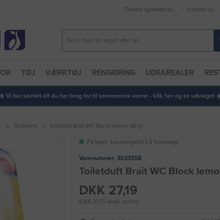
Tilmeld nyhedsbrev
Kontakt os
TOR
TØJ
VÆRKTØJ
RENGØRING
UDEAREALER
RES
 ☀️ Vi har samlet alt du har brug for til sommerens varme - klik her og se udvalget ☀️
r
Toiletrens
Toiletduft Brait WC Block lemon, 40 gr
På lager. Leveringstid 1-3 hverdage
Varenummer:
3023558
Toiletduft Brait WC Block lemo
DKK 27,19
(DKK 21,75 ekskl. moms)