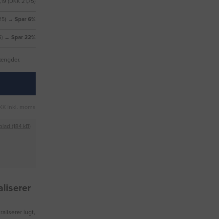
19 (DKK 21,75)
,25) →
Spar 6%
75) →
Spar 22%
mængder.
KK inkl. moms
blad (184 kB)
aliserer
raliserer lugt,