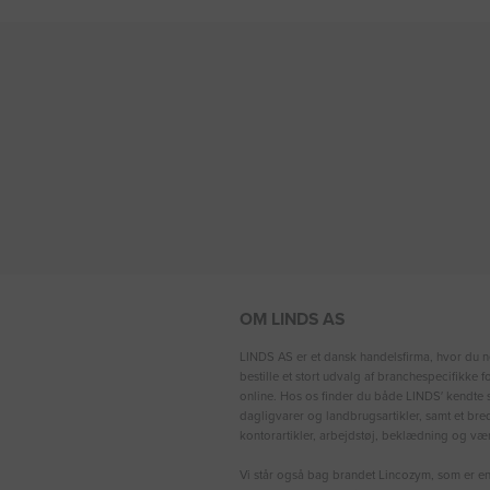
OM LINDS AS
LINDS AS er et dansk handelsfirma, hvor du n
bestille et stort udvalg af branchespecifikke 
online. Hos os finder du både LINDS′ kendte s
dagligvarer og landbrugsartikler, samt et bre
kontorartikler, arbejdstøj, beklædning og vær
Vi står også bag brandet Lincozym, som er en 