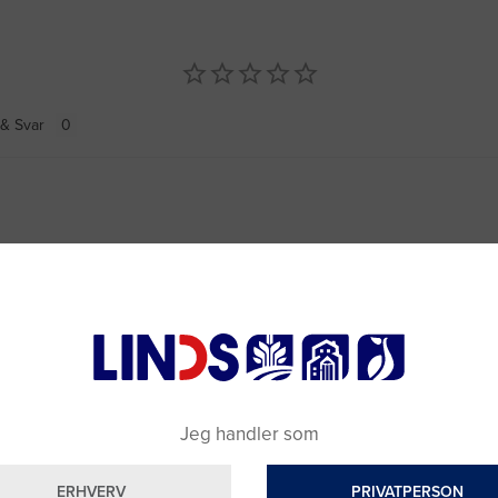
& Svar
Jeg handler som
ERHVERV
PRIVATPERSON