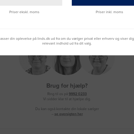
Priser ekskl. moms
Priser inkl. moms
lpasser din oplevelse på linds.dk ud fra om du vælger privat eller erhverv og viser di
relevant indhold ud fra dit valg.
Brug for hjælp?
Ring til os på
9992 0233
Vi sidder klar til at hjælpe dig.
Du kan også kontakte din lokale sælger
–
se oversigten her