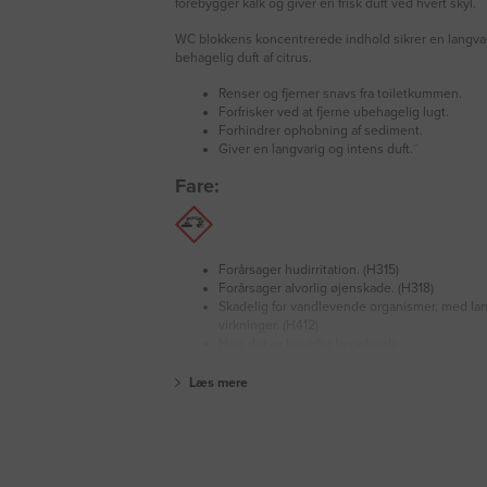
forebygger kalk og giver en frisk duft ved hvert skyl.
WC blokkens koncentrerede indhold sikrer en langvari
behagelig duft af citrus.
Renser og fjerner snavs fra toiletkummen.
Forfrisker ved at fjerne ubehagelig lugt.
Forhindrer ophobning af sediment.
Giver en langvarig og intens duft.¨
Fare:
Forårsager hudirritation. (H315)
Forårsager alvorlig øjenskade. (H318)
Skadelig for vandlevende organismer, med la
virkninger. (H412)
Hvis der er brug for lægehjælp
Læs mere