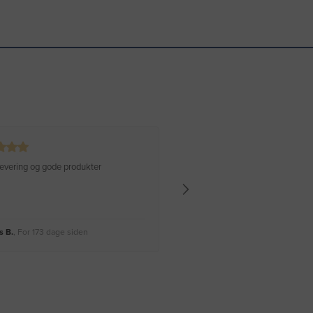
 levering og gode produkter
Hurtig levering Varen er perfekt
 B.
, For 173 dage siden
Rikke A.
, For 176 dage siden