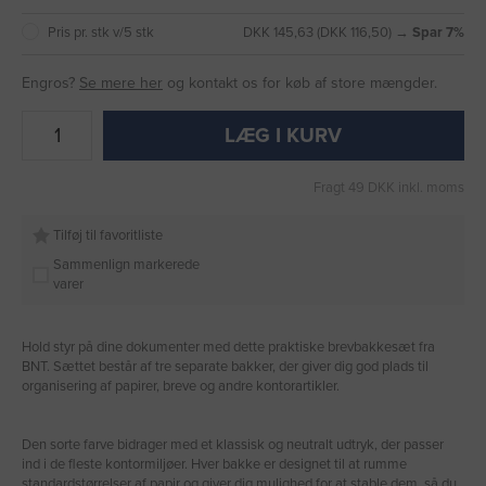
Pris pr. stk v/5 stk
DKK 145,63 (DKK 116,50) →
Spar 7%
Engros?
Se mere her
og kontakt os for køb af store mængder.
LÆG I KURV
Fragt 49 DKK inkl. moms
Tilføj til favoritliste
Sammenlign markerede
varer
Hold styr på dine dokumenter med dette praktiske brevbakkesæt fra
BNT. Sættet består af tre separate bakker, der giver dig god plads til
organisering af papirer, breve og andre kontorartikler.
Den sorte farve bidrager med et klassisk og neutralt udtryk, der passer
ind i de fleste kontormiljøer. Hver bakke er designet til at rumme
standardstørrelser af papir og giver dig mulighed for at stable dem, så du