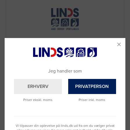
Jeg handler som
Brug for hjælp?
ERHVERV
PRIVATPERSON
Ring til os på
9992 0233
Vi sidder klar til at hjælpe dig.
Priser ekskl. moms
Priser inkl. moms
Du kan også kontakte din lokale sælger
–
se oversigten her
Vi tilpasser din oplevelse på linds.dk ud fra om du vælger privat