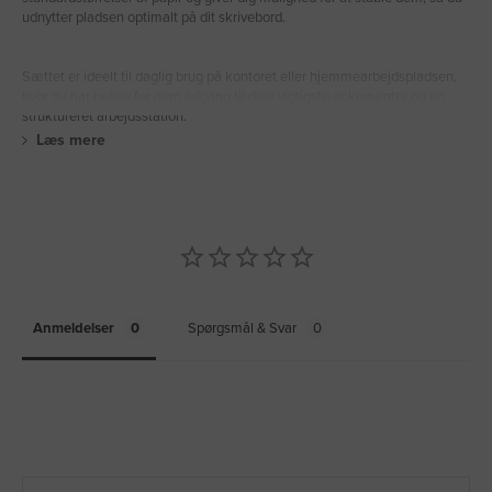
udnytter pladsen optimalt på dit skrivebord.
Sættet er ideelt til daglig brug på kontoret eller hjemmearbejdspladsen,
hvor du har behov for nem adgang til dine vigtigste dokumenter og en
struktureret arbejdsstation.
Læs mere
Anmeldelser
Spørgsmål & Svar