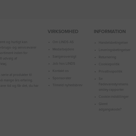
VIRKSOMHED
INFORMATION
Om LINDS AS
emt og hurtigt kan
Handelsbetingelser
forbrugs- og servicevarer
Medarbejdere
Leveringsbetingelser
ortiment inden for
Sælgeroversigt
Returnering
dt udvalg af
Job hos LINDS
ktøj.
Cookiepolitik
Kontakt os
Privatlivspolitik
serie af produkter til
Sponsorater
Se
å mange års erfaring.
Fødevarestyrelsens
Tilmeld nyhedsbrev
arer tid og får det, du har
smiley-rapporter
Cookie-indstillinger
Glemt
adgangskode?