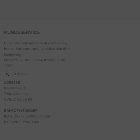
KUNDESERVICE
Du er altid velkommen til at
kontakte os
,
hvis du har spørgsmål - vi sidder klar til at
hjælpe dig.
Man-tors: 07.30-16.00 og fredag 07.30-
14.00.
99 92 02 33
ADRESSE
Blüchersvej 3
7480 Vildbjerg
CVR: 21 90 66 89
BANKOPLYSNINGER
IBAN: DK2475900001331399
BIC/SWIFT: JYBADKKK