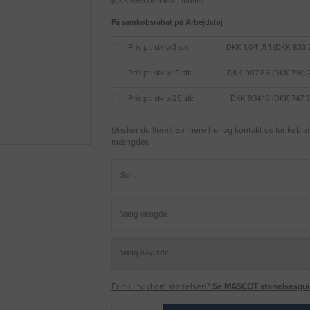
(DKK 859,00 ekskl. moms)
Få samkøbsrabat på Arbejdstøj
Pris pr. stk v/3 stk
DKK 1.041,54 (DKK 833,
Pris pr. stk v/10 stk
DKK 987,85 (DKK 790,
Pris pr. stk v/25 stk
DKK 934,16 (DKK 747,
Ønsker du flere?
Se mere her
og kontakt os for køb af
mængder.
Er du i tvivl om størrelsen?
Se MASCOT størrelsesgui