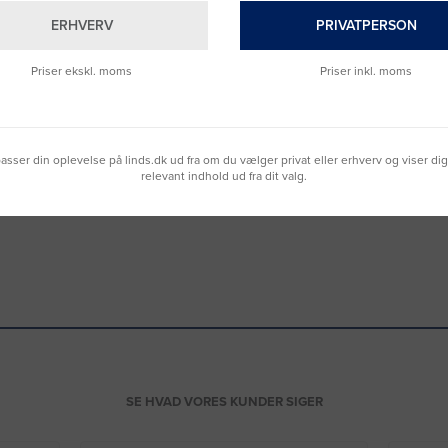
ERHVERV
PRIVATPERSON
Priser ekskl. moms
Priser inkl. moms
lpasser din oplevelse på linds.dk ud fra om du vælger privat eller erhverv og viser di
relevant indhold ud fra dit valg.
& Svar
SE HVAD VORES KUNDER SIGER