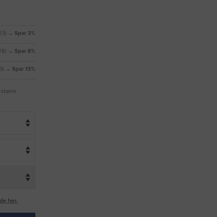
23)
→ Spar 3%
28)
→ Spar 8%
33)
→ Spar 13%
 større
de her.