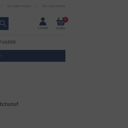
Vis uden moms
Vis med moms
Forbliv logget ind
0
LOGIN
TVARER
 ·
tchstof