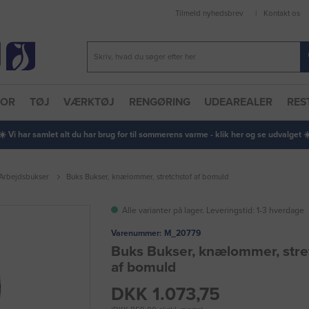
Tilmeld nyhedsbrev
Kontakt os
TOR
TØJ
VÆRKTØJ
RENGØRING
UDEAREALER
RES
 ☀️ Vi har samlet alt du har brug for til sommerens varme - klik her og se udvalget ☀️
Arbejdsbukser
Buks Bukser, knælommer, stretchstof af bomuld
Alle varianter på lager. Leveringstid: 1-3 hverdage
Varenummer:
M_20779
Buks Bukser, knælommer, stre
af bomuld
DKK 1.073,75