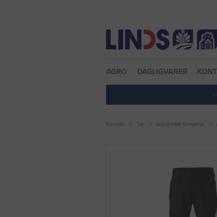
Nulstil adgangskode
AGRO
DAGLIGVARER
KON
·
Forside
Tøj
Arbejdstøj til mænd