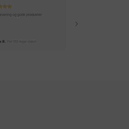
 levering og gode produkter
Hurtig levering Varen er perfekt
 B.
, For 172 dage siden
Rikke A.
, For 175 dage siden