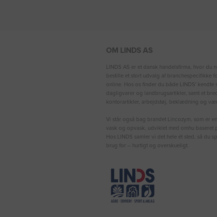
OM LINDS AS
LINDS AS er et dansk handelsfirma, hvor du n
bestille et stort udvalg af branchespecifikke 
online. Hos os finder du både LINDS′ kendte s
dagligvarer og landbrugsartikler, samt et bre
kontorartikler, arbejdstøj, beklædning og vær
Vi står også bag brandet Lincozym, som er en 
vask og opvask, udviklet med omhu baseret p
Hos LINDS samler vi det hele ét sted, så du sp
brug for – hurtigt og overskueligt.