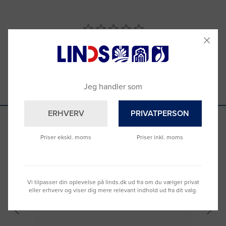
Anmeldelser
Spørgsmål & Svar
Jeg handler som
ERHVERV
PRIVATPERSON
Priser ekskl. moms
Priser inkl. moms
Se hvad vores kunder siger
Vi tilpasser din oplevelse på linds.dk ud fra om du vælger privat
eller erhverv og viser dig mere relevant indhold ud fra dit valg.
Nemt at bestille og hurtig levering
Virke