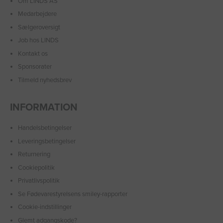
Om LINDS AS
Medarbejdere
Sælgeroversigt
Job hos LINDS
Kontakt os
Sponsorater
Tilmeld nyhedsbrev
INFORMATION
Handelsbetingelser
Leveringsbetingelser
Returnering
Cookiepolitik
Privatlivspolitik
Se Fødevarestyrelsens smiley-rapporter
Cookie-indstillinger
Glemt adgangskode?