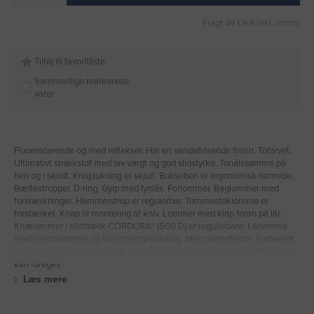
Fragt 49 DKK inkl. moms
Tilføj til favoritliste
Sammenlign markerede
varer
Fluorescerende og med reflekser. Har en vandafvisende finish. Tofarvet.
Ultimativt strækstof med lav vægt og god slidstyrke. Tonålssømme på
ben og i skridt. Knaplukning er skjult. Bukseben er ergonomisk formede.
Bæltestropper. D-ring. Gylp med lynlås. Forlommer. Baglommer med
forstærkninger. Hammerstrop er regulerbar. Tommestoklomme er
forstærket. Knap til montering af kniv. Lommer med klap foran på lår.
Knælommer i slidstærk CORDURA® (500 D) er regulerbare. Lårlomme
med telefonlomme og klap med lynlukning. Med printeffekter. Forberedt
til hængelommer 19450-126, der påsættes med knapper. Skridtlængden
kan forøges
Læs mere