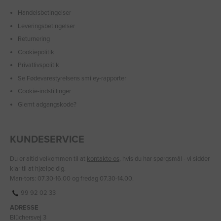
Handelsbetingelser
Leveringsbetingelser
Returnering
Cookiepolitik
Privatlivspolitik
Se Fødevarestyrelsens smiley-rapporter
Cookie-indstillinger
Glemt adgangskode?
KUNDESERVICE
Du er altid velkommen til at
kontakte os
, hvis du har spørgsmål - vi sidder
klar til at hjælpe dig.
Man-tors: 07.30-16.00 og fredag 07.30-14.00.
99 92 02 33
ADRESSE
Blüchersvej 3