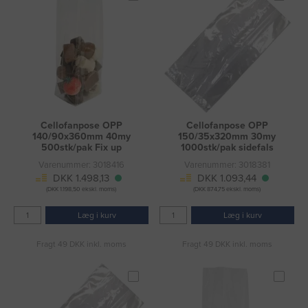
Cellofanpose OPP
Cellofanpose OPP
140/90x360mm 40my
150/35x320mm 30my
500stk/pak Fix up
1000stk/pak sidefals
Varenummer: 3018416
Varenummer: 3018381
DKK 1.498,13
DKK 1.093,44
(DKK 1.198,50 ekskl. moms)
(DKK 874,75 ekskl. moms)
Læg i kurv
Læg i kurv
Fragt 49 DKK inkl. moms
Fragt 49 DKK inkl. moms