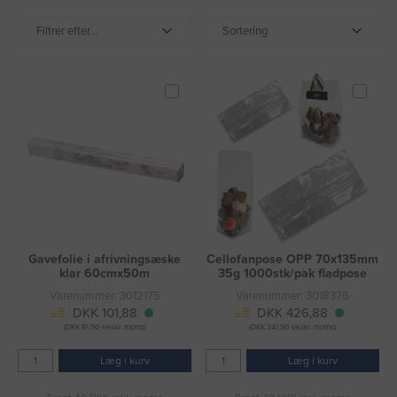
Filtrer efter...
Sortering
Gavefolie i afrivningsæske
Cellofanpose OPP 70x135mm
klar 60cmx50m
35g 1000stk/pak fladpose
Varenummer: 3012175
Varenummer: 3018376
DKK 101,88
DKK 426,88
(DKK 81,50 ekskl. moms)
(DKK 341,50 ekskl. moms)
Læg i kurv
Læg i kurv