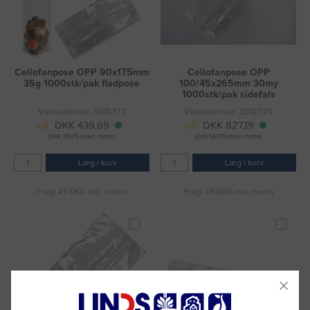
Cellofanpose OPP 90x175mm
Cellofanpose OPP
35g 1000stk/pak fladpose
100/45x265mm 30my
1000stk/pak sidefals
Varenummer: 3018377
Varenummer: 3018379
DKK 439,69
DKK 827,19
(DKK 351,75 ekskl. moms)
(DKK 661,75 ekskl. moms)
Læg i kurv
Læg i kurv
Fragt 49 DKK inkl. moms
Fragt 49 DKK inkl. moms