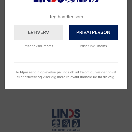
Jeg handler som
Cellofanpose OPP
Gavefolie i afrivningsæske
100/65x220mm 40my
klar 90cmx50m
1000stk/pak Fix up nr. 7
ERHVERV
PRIVATPERSON
Varenummer: 3018429
Varenummer: 3076984
DKK 1.366,88
DKK 300,00
Priser ekskl. moms
Priser inkl. moms
(DKK 1.093,50 ekskl. moms)
(DKK 240,00 ekskl. moms)
Læg i kurv
Læg i kurv
Fragt 49 DKK inkl. moms
Fragt 49 DKK inkl. moms
Vi tilpasser din oplevelse på linds.dk ud fra om du vælger privat
eller erhverv og viser dig mere relevant indhold ud fra dit valg.