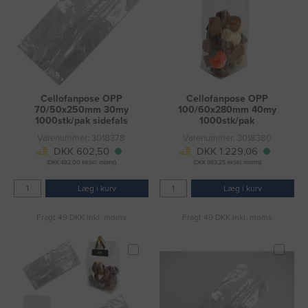
Cellofanpose OPP
Cellofanpose OPP
70/50x250mm 30my
100/60x280mm 40my
1000stk/pak sidefals
1000stk/pak
Varenummer: 3018378
Varenummer: 3018380
DKK 602,50
DKK 1.229,06
(DKK 482,00 ekskl. moms)
(DKK 983,25 ekskl. moms)
Læg i kurv
Læg i kurv
Fragt 49 DKK inkl. moms
Fragt 49 DKK inkl. moms