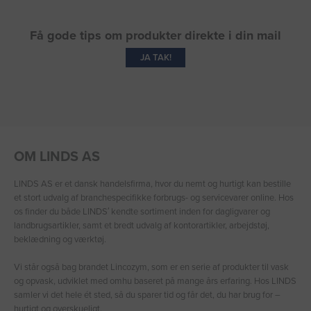
Få gode tips om produkter direkte i din mail
JA TAK!
OM LINDS AS
LINDS AS er et dansk handelsfirma, hvor du nemt og hurtigt kan bestille
et stort udvalg af branchespecifikke forbrugs- og servicevarer online. Hos
os finder du både LINDS′ kendte sortiment inden for dagligvarer og
landbrugsartikler, samt et bredt udvalg af kontorartikler, arbejdstøj,
beklædning og værktøj.
Vi står også bag brandet Lincozym, som er en serie af produkter til vask
og opvask, udviklet med omhu baseret på mange års erfaring. Hos LINDS
samler vi det hele ét sted, så du sparer tid og får det, du har brug for –
hurtigt og overskueligt.