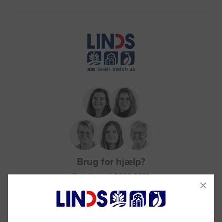
Brug for hjælp?
Ring til os på
9992 0233
Vi sidder klar til at hjælpe dig.
Du kan også kontakte din lokale sælger
–
se oversigten her