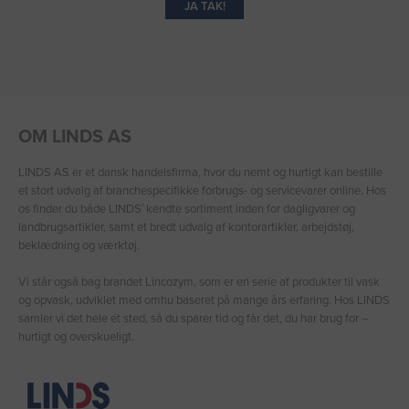
JA TAK!
OM LINDS AS
LINDS AS er et dansk handelsfirma, hvor du nemt og hurtigt kan bestille
et stort udvalg af branchespecifikke forbrugs- og servicevarer online. Hos
os finder du både LINDS′ kendte sortiment inden for dagligvarer og
landbrugsartikler, samt et bredt udvalg af kontorartikler, arbejdstøj,
beklædning og værktøj.
Vi står også bag brandet Lincozym, som er en serie af produkter til vask
og opvask, udviklet med omhu baseret på mange års erfaring. Hos LINDS
samler vi det hele ét sted, så du sparer tid og får det, du har brug for –
hurtigt og overskueligt.