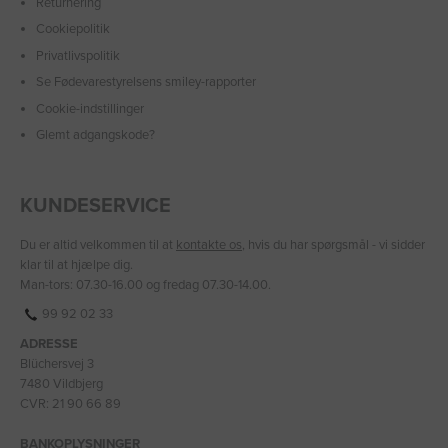
Returnering
Cookiepolitik
Privatlivspolitik
Se Fødevarestyrelsens smiley-rapporter
Cookie-indstillinger
Glemt adgangskode?
KUNDESERVICE
Du er altid velkommen til at
kontakte os
, hvis du har spørgsmål - vi sidder
klar til at hjælpe dig.
Man-tors: 07.30-16.00 og fredag 07.30-14.00.
99 92 02 33
ADRESSE
Blüchersvej 3
7480 Vildbjerg
CVR: 21 90 66 89
BANKOPLYSNINGER