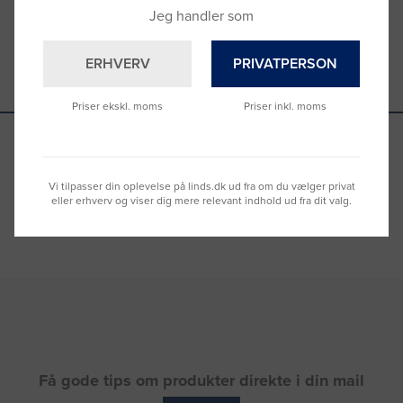
Jeg handler som
ERHVERV
PRIVATPERSON
Priser ekskl. moms
Priser inkl. moms
Se hvad vores kunder siger
Vi tilpasser din oplevelse på linds.dk ud fra om du vælger privat
eller erhverv og viser dig mere relevant indhold ud fra dit valg.
Få gode tips om produkter direkte i din mail