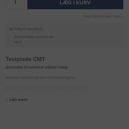
LÆG I KURV
Fragt 49 DKK inkl. moms
Tilføj til favoritliste
Sammenlign markerede
varer
Testplade CMT
Anvendes til kontrol af celletal i mælk.
Mælken placeres på hver af fordybningerne.
Når testvæsken er tilsat, vil resultatet kunne aflæses.
Læs mere