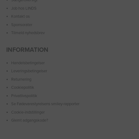
Sælgeroversigt
Job hos LINDS
Kontakt os
Sponsorater
Tilmeld nyhedsbrev
INFORMATION
Handelsbetingelser
Leveringsbetingelser
Returnering
Cookiepolitik
Privatlivspolitik
Se Fødevarestyrelsens smiley-rapporter
Cookie-indstillinger
Glemt adgangskode?