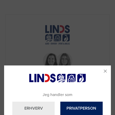
Brug for hjælp?
Jeg handler som
Ring til os på
9992 0233
Vi sidder klar til at hjælpe dig.
ERHVERV
PRIVATPERSON
Du kan også kontakte din lokale sælger