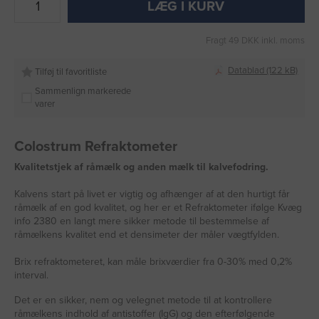
LÆG I KURV
Fragt 49 DKK inkl. moms
Datablad (122 kB)
Tilføj til favoritliste
Sammenlign markerede
varer
Colostrum Refraktometer
Kvalitetstjek af råmælk og anden mælk til kalvefodring.
Kalvens start på livet er vigtig og afhænger af at den hurtigt får
råmælk af en god kvalitet, og her er et Refraktometer ifølge Kvæg
info 2380 en langt mere sikker metode til bestemmelse af
råmælkens kvalitet end et densimeter der måler vægtfylden.
Brix refraktometeret, kan måle brixværdier fra 0-30% med 0,2%
interval.
Det er en sikker, nem og velegnet metode til at kontrollere
råmælkens indhold af antistoffer (IgG) og den efterfølgende