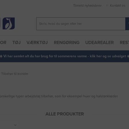
Tilmeld nyhedsbrev
Kontakt os
TOR
TØJ
VÆRKTØJ
RENGØRING
UDEAREALER
RES
 ☀️ Vi har samlet alt du har brug for til sommerens varme - klik her og se udvalget ☀️
Tilbehør til kvinder
skellige typer arbejdstøj tilbehør, som for eksempel huer og halstørklæder.
ALLE PRODUKTER