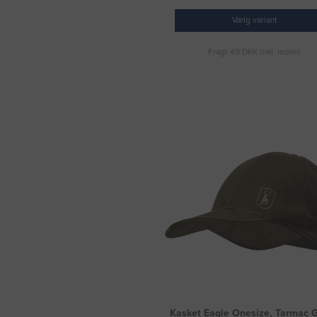
Vælg variant
Fragt 49 DKK inkl. moms
Kasket Eagle Onesize, Tarmac 