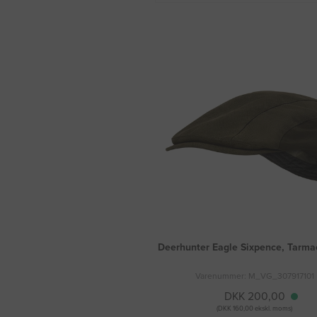
Deerhunter Eagle Sixpence, Tarma
Varenummer: M_VG_307917101
DKK 200,00
(DKK 160,00 ekskl. moms)