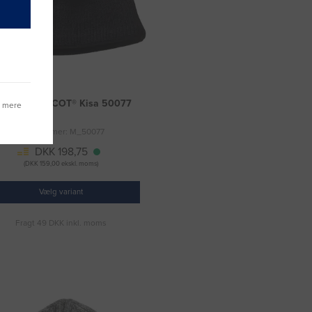
trikhue MASCOT® Kisa 50077
g mere
Varenummer: M_50077
DKK 198,75
(DKK 159,00 ekskl. moms)
Vælg variant
Fragt 49 DKK inkl. moms