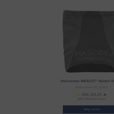
Halsvarmer MASCOT® Halden 
Varenummer: M_50562
DKK 261,25
(DKK 209,00 ekskl. moms)
Vælg variant