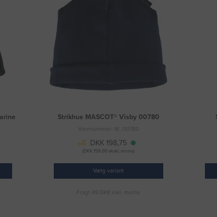
arine
Strikhue MASCOT® Visby 00780
Varenummer: M_00780
DKK 198,75
(DKK 159,00 ekskl. moms)
Vælg variant
Fragt 49 DKK inkl. moms