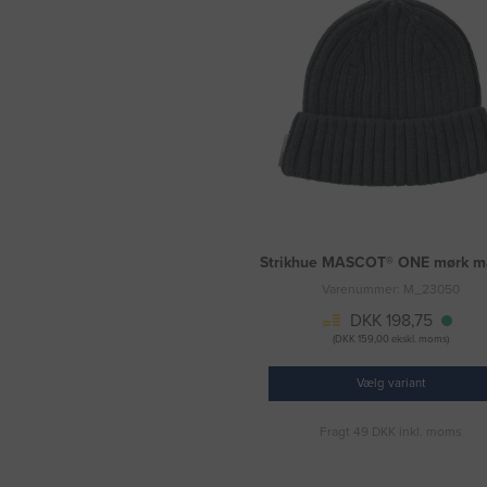
Strikhue MASCOT® ONE mørk m
Varenummer: M_23050
DKK 198,75
(DKK 159,00 ekskl. moms)
Vælg variant
Fragt 49 DKK inkl. moms