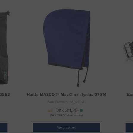
50562
Hætte MASCOT® MacKlin m lynlås 07014
Bæ
Varenummer: M_07014
DKK 311,25
(DKK 249,00 ekskl. moms)
Vælg variant