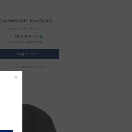
Cap MASCOT® Joba 50602
Varenummer: M_50602
DKK 198,75
(DKK 159,00 ekskl. moms)
Vælg variant
Fragt 49 DKK inkl. moms