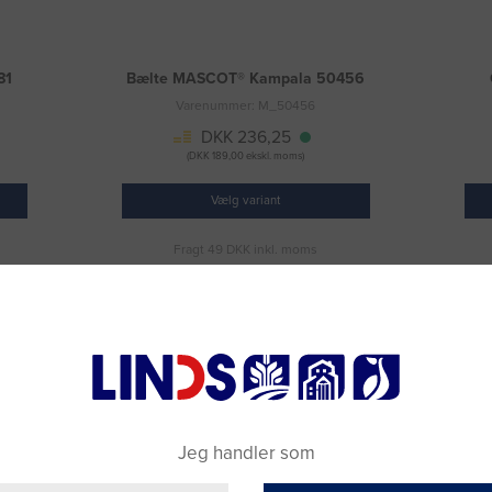
81
Bælte MASCOT® Kampala 50456
Varenummer: M_50456
DKK 236,25
(DKK 189,00 ekskl. moms)
Vælg variant
Fragt 49 DKK inkl. moms
Jeg handler som