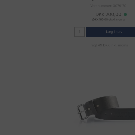
Varenummer: 3079170
DKK 200,00
(DKK 160,00 ekskl. moms)
Læg i kurv
Fragt 49 DKK inkl. moms