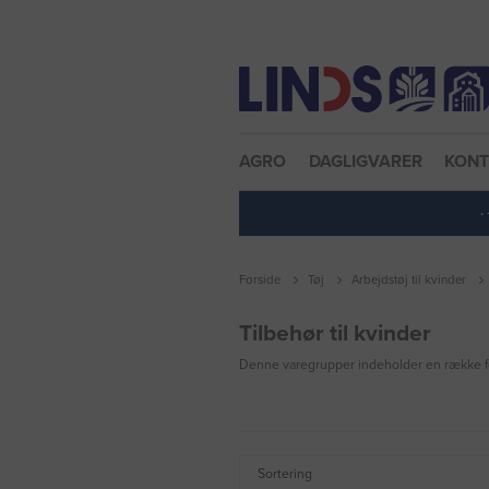
Nulstil adgangskode
AGRO
DAGLIGVARER
KON
·
Forside
Tøj
Arbejdstøj til kvinder
Tilbehør til kvinder
Denne varegrupper indeholder en række for
Sortering