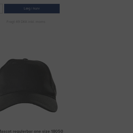
Læg i kurv
Fragt 49 DKK inkl. moms
ascot regulerbar one size 18050