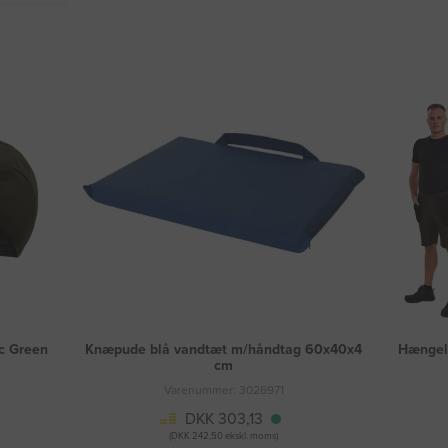
c Green
Knæpude blå vandtæt m/håndtag 60x40x4
Hængel
cm
Varenummer: 3026971
DKK 303,13
(DKK 242,50 ekskl. moms)