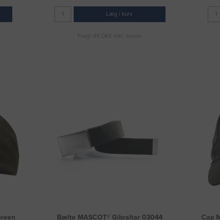
Læg i kurv
Fragt 49 DKK inkl. moms
Green
Bælte MASCOT® Gibraltar 03044
Cap M