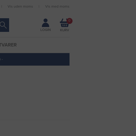
Vis uden moms
Vis med moms
Forbliv logget ind
0
LOGIN
TVARER
 ·