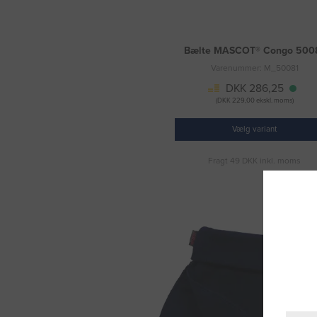
Bælte MASCOT® Congo 500
Varenummer: M_50081
DKK 286,25
(DKK 229,00 ekskl. moms)
Vælg variant
Fragt 49 DKK inkl. moms