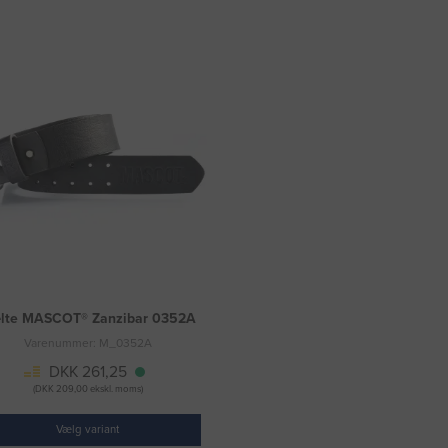
lte MASCOT® Zanzibar 0352A
Varenummer: M_0352A
DKK 261,25
(DKK 209,00 ekskl. moms)
Vælg variant