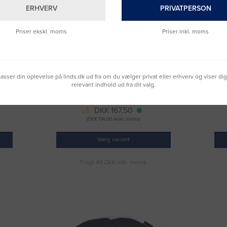
ERHVERV
PRIVATPERSON
Priser ekskl. moms
Priser inkl. moms
00781
Strikhue MASCOT® Complete one size sort
S
lpasser din oplevelse på linds.dk ud fra om du vælger privat eller erhverv og viser di
18150
relevant indhold ud fra dit valg.
Varenummer: M_18150
DKK 167,50
(DKK 134,00 ekskl. moms)
Vælg variant
Fragt 49 DKK inkl. moms