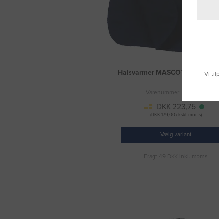
Halsvarmer MASCOT® Kalmar 
Vi ti
Varenummer: M_00781
DKK 223,75
(DKK 179,00 ekskl. moms)
Vælg variant
Fragt 49 DKK inkl. moms