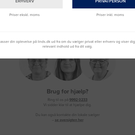
ERHVERV
PRIVATPERSON
Priser ekskl. moms
Priser inkl. moms
lpasser din oplevelse på linds.dk ud fra om du vælger privat eller erhverv og viser di
relevant indhold ud fra dit valg.
Brug for hjælp?
Ring til os på
9992 0233
Vi sidder klar til at hjælpe dig.
Du kan også kontakte din lokale sælger
–
se oversigten her