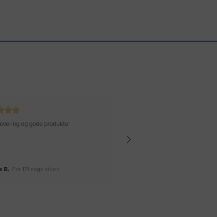
 levering og gode produkter
Hurtig levering Varen er perfekt
 B.
, For 171 dage siden
Rikke A.
, For 174 dage siden