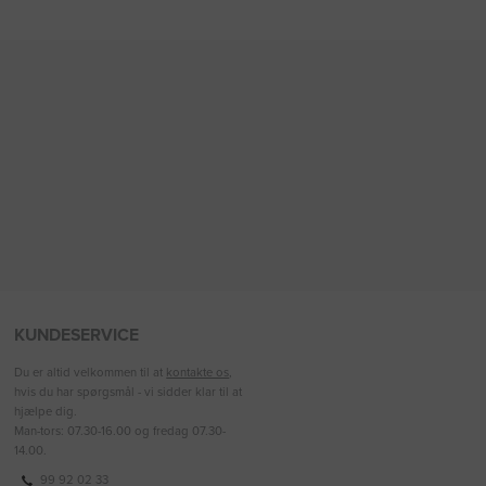
KUNDESERVICE
Du er altid velkommen til at
kontakte os
,
hvis du har spørgsmål - vi sidder klar til at
hjælpe dig.
Man-tors: 07.30-16.00 og fredag 07.30-
14.00.
99 92 02 33