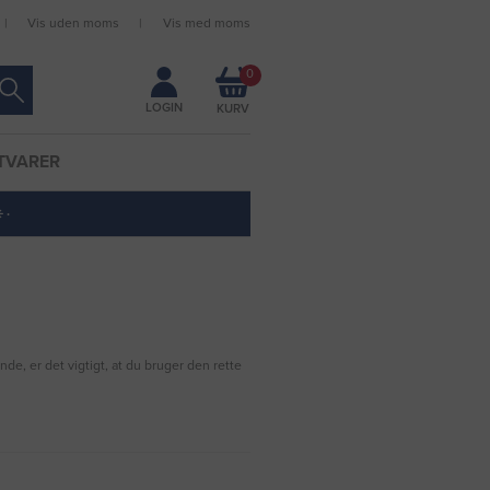
Vis uden moms
Vis med moms
Forbliv logget ind
0
LOGIN
TVARER
 ·
nde, er det vigtigt, at du bruger den rette