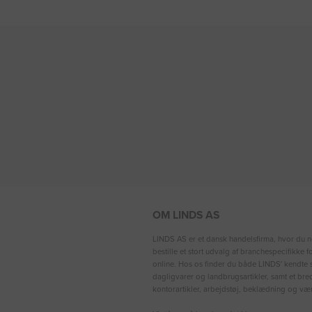
OM LINDS AS
LINDS AS er et dansk handelsfirma, hvor du n
bestille et stort udvalg af branchespecifikke 
online. Hos os finder du både LINDS′ kendte s
dagligvarer og landbrugsartikler, samt et bre
kontorartikler, arbejdstøj, beklædning og vær