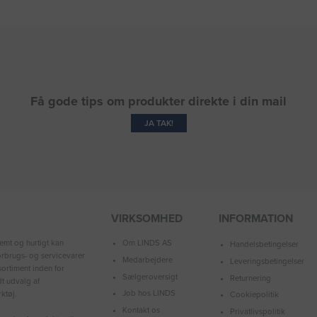
Få gode tips om produkter direkte i din mail
JA TAK!
VIRKSOMHED
INFORMATION
Om LINDS AS
emt og hurtigt kan
Handelsbetingelser
forbrugs- og servicevarer
Medarbejdere
Leveringsbetingelser
ortiment inden for
Sælgeroversigt
Returnering
dt udvalg af
Job hos LINDS
ktøj.
Cookiepolitik
Kontakt os
Privatlivspolitik