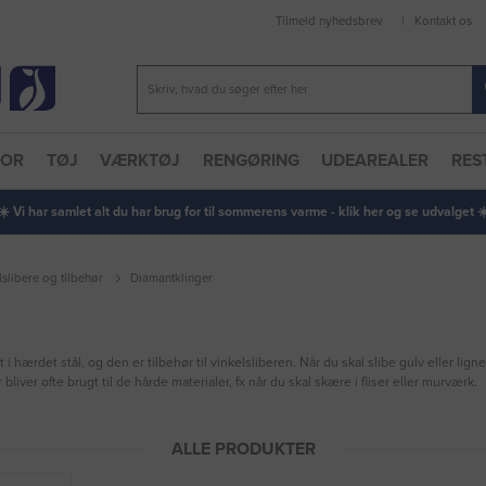
Tilmeld nyhedsbrev
Kontakt os
TOR
TØJ
VÆRKTØJ
RENGØRING
UDEAREALER
RES
 ☀️ Vi har samlet alt du har brug for til sommerens varme - klik her og se udvalget ☀️
lslibere og tilbehør
Diamantklinger
hærdet stål, og den er tilbehør til vinkelsliberen. Når du skal slibe gulv eller ligne
bliver ofte brugt til de hårde materialer, fx når du skal skære i fliser eller murværk.
ALLE PRODUKTER