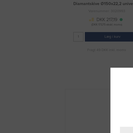
Diamantskive Ø150x22,2 unive
Varenummer: 3020993
DKK 217,19
(DKK 173,75 ekskl. moms)
Læg i kurv
Fragt 49 DKK inkl. moms