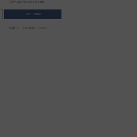
(DKK 225,00 ekskl. moms)
Læg i kurv
Fragt 49 DKK inkl. moms