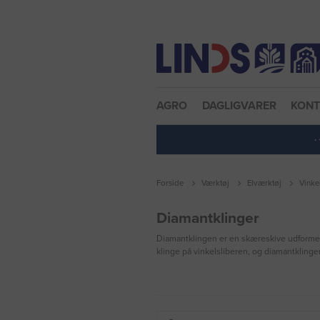
Nulstil adgangskode
AGRO
DAGLIGVARER
KON
·
Forside
Værktøj
Elværktøj
Vinke
Diamantklinger
Diamantklingen er en skæreskive udformet i 
klinge på vinkelsliberen, og diamantklinger 