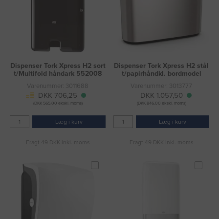
Dispenser Tork Xpress H2 sort
Dispenser Tork Xpress H2 stål
t/Multifold håndark 552008
t/papirhåndkl. bordmodel
Varenummer: 3011688
Varenummer: 3013777
DKK 706,25
DKK 1.057,50
(DKK 565,00 ekskl. moms)
(DKK 846,00 ekskl. moms)
Læg i kurv
Læg i kurv
Fragt 49 DKK inkl. moms
Fragt 49 DKK inkl. moms