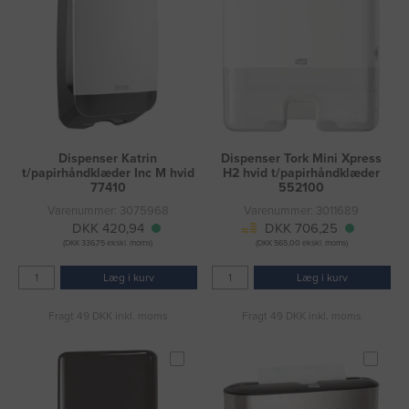
Dispenser Katrin
Dispenser Tork Mini Xpress
t/papirhåndklæder Inc M hvid
H2 hvid t/papirhåndklæder
77410
552100
Varenummer: 3075968
Varenummer: 3011689
DKK 420,94
DKK 706,25
(DKK 336,75 ekskl. moms)
(DKK 565,00 ekskl. moms)
Læg i kurv
Læg i kurv
Fragt 49 DKK inkl. moms
Fragt 49 DKK inkl. moms