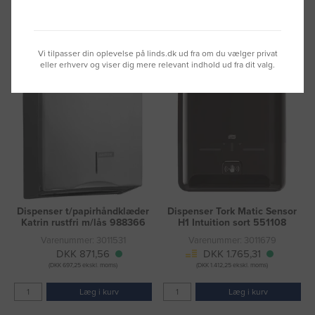
Læg i kurv
Læg i kurv
Fragt 49 DKK inkl. moms
Fragt 49 DKK inkl. moms
Vi tilpasser din oplevelse på linds.dk ud fra om du vælger privat
eller erhverv og viser dig mere relevant indhold ud fra dit valg.
Dispenser t/papirhåndklæder
Dispenser Tork Matic Sensor
Katrin rustfri m/lås 988366
H1 Intuition sort 551108
Varenummer: 3011531
Varenummer: 3011679
DKK 871,56
DKK 1.765,31
(DKK 697,25 ekskl. moms)
(DKK 1.412,25 ekskl. moms)
Læg i kurv
Læg i kurv