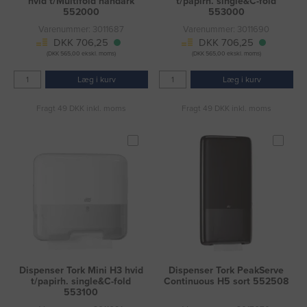
hvid t/Multifold håndark
t/papirh. single&C-fold
552000
553000
Varenummer: 3011687
Varenummer: 3011690
DKK 706,25
DKK 706,25
(DKK 565,00 ekskl. moms)
(DKK 565,00 ekskl. moms)
Læg i kurv
Læg i kurv
Fragt 49 DKK inkl. moms
Fragt 49 DKK inkl. moms
Dispenser Tork Mini H3 hvid
Dispenser Tork PeakServe
t/papirh. single&C-fold
Continuous H5 sort 552508
553100