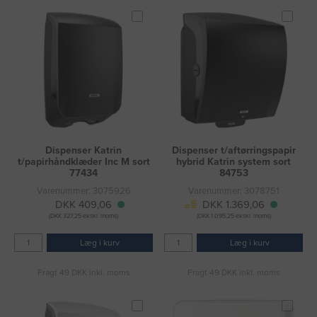
Dispenser Katrin
Dispenser t/aftørringspapir
t/papirhåndklæder Inc M sort
hybrid Katrin system sort
77434
84753
Varenummer: 3075926
Varenummer: 3078751
DKK 409,06
DKK 1.369,06
(DKK 327,25 ekskl. moms)
(DKK 1.095,25 ekskl. moms)
Læg i kurv
Læg i kurv
Fragt 49 DKK inkl. moms
Fragt 49 DKK inkl. moms