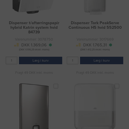
Dispenser t/aftørringspapir
Dispenser Tork PeakServe
hybrid Katrin system hvid
Continuous H5 hvid 552500
84739
Varenummer: 3078750
Varenummer: 3017669
DKK 1.369,06
DKK 1.765,31
(DKK 1.095,25 ekskl. moms)
(DKK 1.412,25 ekskl. moms)
Læg i kurv
Læg i kurv
Fragt 49 DKK inkl. moms
Fragt 49 DKK inkl. moms