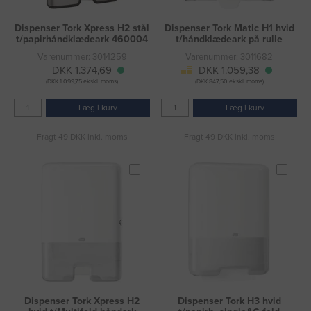
Dispenser Tork Xpress H2 stål
Dispenser Tork Matic H1 hvid
t/papirhåndklædeark 460004
t/håndklædeark på rulle
Varenummer: 3014259
Varenummer: 3011682
DKK 1.374,69
DKK 1.059,38
(DKK 1.099,75 ekskl. moms)
(DKK 847,50 ekskl. moms)
Læg i kurv
Læg i kurv
Fragt 49 DKK inkl. moms
Fragt 49 DKK inkl. moms
Dispenser Tork Xpress H2
Dispenser Tork H3 hvid