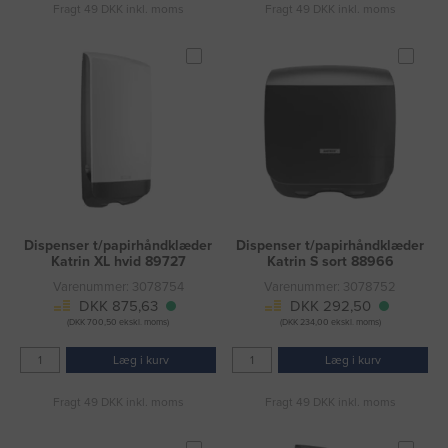
Fragt 49 DKK inkl. moms
Fragt 49 DKK inkl. moms
Dispenser t/papirhåndklæder
Dispenser t/papirhåndklæder
Katrin XL hvid 89727
Katrin S sort 88966
Varenummer: 3078754
Varenummer: 3078752
DKK 875,63
DKK 292,50
(DKK 700,50 ekskl. moms)
(DKK 234,00 ekskl. moms)
Læg i kurv
Læg i kurv
Fragt 49 DKK inkl. moms
Fragt 49 DKK inkl. moms