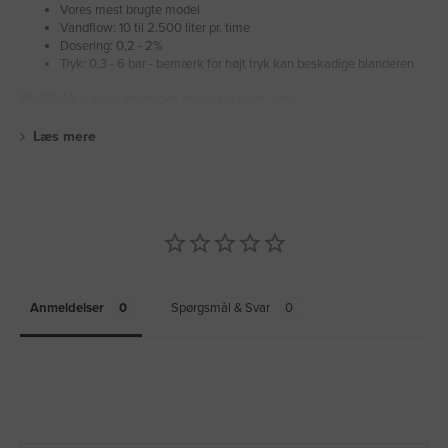
Vores mest brugte model
Vandflow: 10 til 2.500 liter pr. time
Dosering: 0,2 - 2%
Tryk: 0,3 - 6 bar - bemærk for højt tryk kan beskadige blanderen
HUSK: Ved brug af meget agressiv syre, f.eks.
Læs mere
Anmeldelser
Spørgsmål & Svar