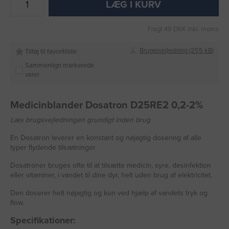
LÆG I KURV
Fragt 49 DKK inkl. moms
Brugervejledning (255 kB)
Tilføj til favoritliste
Sammenlign markerede
varer
Medicinblander Dosatron D25RE2 0,2-2%
Læs brugsvejledningen grundigt inden brug
En Dosatron leverer en konstant og nøjagtig dosering af alle
typer flydende tilsætninger.
Dosatroner bruges ofte til at tilsætte medicin, syre, desinfektion
eller vitaminer, i vandet til dine dyr, helt uden brug af elektricitet.
Den doserer helt nøjagtig og kun ved hjælp af vandets tryk og
flow.
Specifikationer: