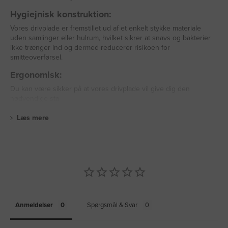
Hygiejnisk konstruktion:
Vores drivplade er fremstillet ud af et enkelt stykke materiale
uden samlinger eller hulrum, hvilket sikrer at snavs og bakterier
ikke trænger ind og dermed reducerer risikoen for
smitteoverførsel.
Ergonomisk:
Du kan være sikker på at vores drivplade vil give dig den
nødvendige sta
Læs mere
Anmeldelser
Spørgsmål & Svar