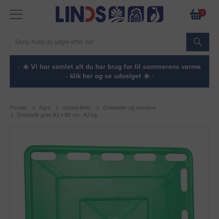
0
· ☀️ Vi har samlet alt du har brug for til sommerens varme
- klik her og se udvalget ☀️ ·
Forside
Agro
Griseartikler
Drivplader og drivstave
Drivplade grøn 92 x 80 cm - 4,1 kg