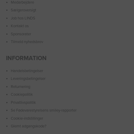
Medarbejdere
Sælgeroversigt
Job hos LINDS
Kontakt os
Sponsorater
Tilmeld nyhedsbrev
INFORMATION
Handelsbetingelser
Leveringsbetingelser
Returnering
Cookiepolitik
Privatlivspolitik
Se Fødevarestyrelsens smiley-rapporter
Cookie-indstillinger
Glemt adgangskode?