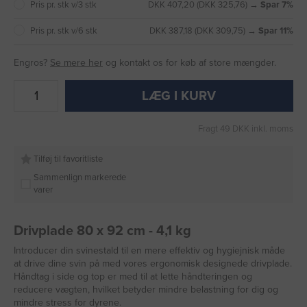
Pris pr. stk v/3 stk
DKK 407,20 (DKK 325,76) →
Spar 7%
Pris pr. stk v/6 stk
DKK 387,18 (DKK 309,75) →
Spar 11%
Engros?
Se mere her
og kontakt os for køb af store mængder.
LÆG I KURV
Fragt 49 DKK inkl. moms
Tilføj til favoritliste
Sammenlign markerede
varer
Drivplade 80 x 92 cm - 4,1 kg
Introducer din svinestald til en mere effektiv og hygiejnisk måde
at drive dine svin på med vores ergonomisk designede drivplade.
Håndtag i side og top er med til at lette håndteringen og
reducere vægten, hvilket betyder mindre belastning for dig og
mindre stress for dyrene.