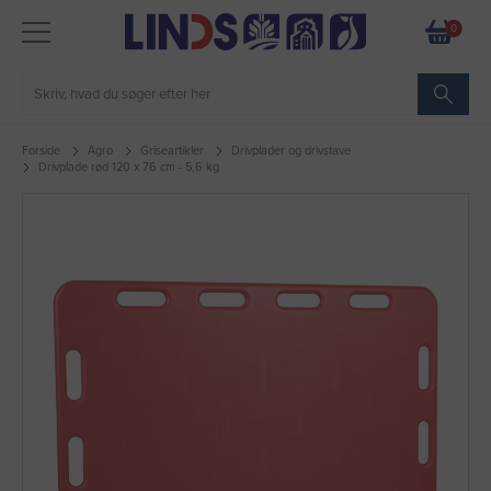
0
Forside
Agro
Griseartikler
Drivplader og drivstave
Drivplade rød 120 x 76 cm - 5,6 kg