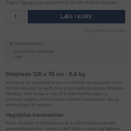
Engros?
Se mere her
og kontakt os for køb af store mængder.
LÆG I KURV
Fragt 49 DKK inkl. moms
Tilføj til favoritliste
Sammenlign markerede
varer
Drivplade 120 x 76 cm - 5,6 kg
Introducer din svinestald til en mere effektiv og hygiejnisk måde
at drive dine svin på med vores ergonomisk designede drivplade.
Håndtag i side og top er med til at lette håndteringen og
reducere vægten, hvilket betyder mindre belastning for dig og
mindre stress for dyrene.
Hygiejnisk konstruktion:
Vores drivplade er fremstillet ud af et enkelt stykke materiale
uden samlinger eller hulrum, hvilket sikrer at snavs og bakterier