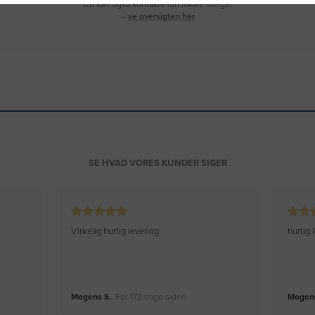
Du kan også kontakte din lokale sælger
–
se oversigten her
SE HVAD VORES KUNDER SIGER
Virkelig hurtig levering
hurtig
Mogens S.
, For 172 dage siden
Mogens