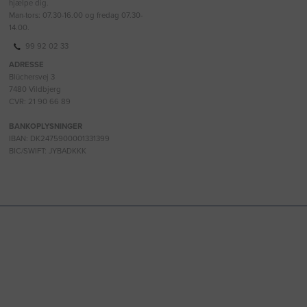
hjælpe dig.
Man-tors: 07.30-16.00 og fredag 07.30-
14.00.
99 92 02 33
ADRESSE
Blüchersvej 3
7480 Vildbjerg
CVR: 21 90 66 89
BANKOPLYSNINGER
IBAN: DK2475900001331399
BIC/SWIFT: JYBADKKK