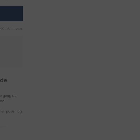
KK inkl. moms
nde
te gang du
me.
fter posen og
gang.