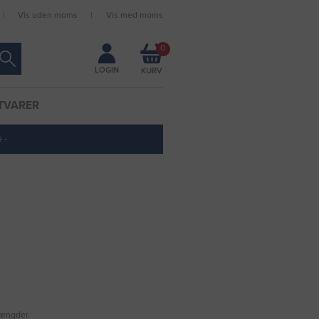
Vis uden moms
Vis med moms
Forbliv logget ind
0
LOGIN
TVARER
 ·
mængder.