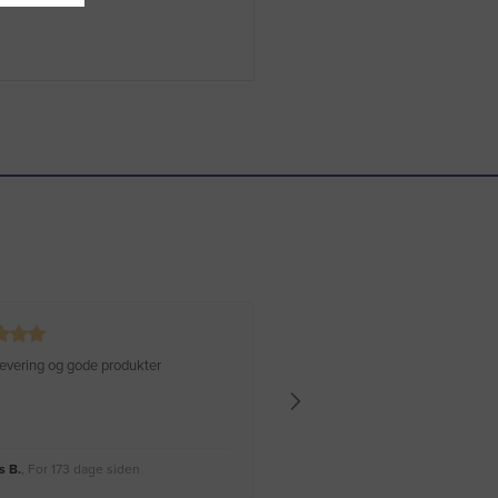
 levering og gode produkter
Hurtig levering Varen er perfekt
 B.
, For 173 dage siden
Rikke A.
, For 176 dage siden