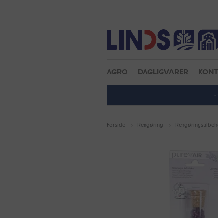
Nulstil adgangskode
AGRO
DAGLIGVARER
KON
·
Forside
Rengøring
Rengøringstilbeh