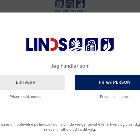
Jeg handler som
ERHVERV
PRIVATPERSON
Priser ekskl. moms
Priser inkl. moms
Brug for hjælp?
lpasser din oplevelse på linds.dk ud fra om du vælger privat eller erhverv og viser di
Ring til os på
9992 0233
relevant indhold ud fra dit valg.
Vi sidder klar til at hjælpe dig.