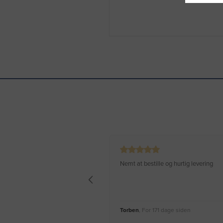
Nemt at bestille og hurtig levering
Torben
, For 171 dage siden