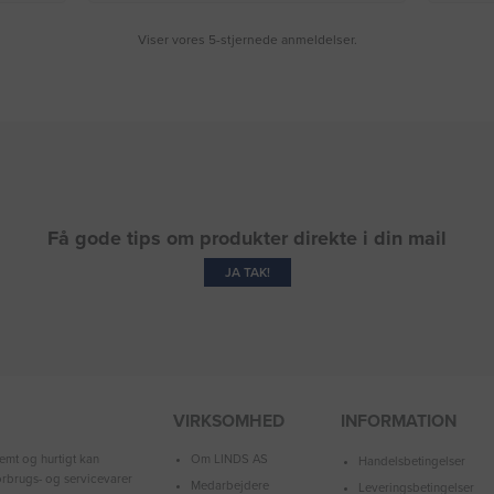
Viser vores 5-stjernede anmeldelser.
Få gode tips om produkter direkte i din mail
JA TAK!
VIRKSOMHED
INFORMATION
Om LINDS AS
emt og hurtigt kan
Handelsbetingelser
forbrugs- og servicevarer
Medarbejdere
Leveringsbetingelser