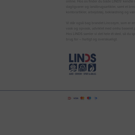
online. Hos os finder du både LINDS′ kendte s
dagligvarer og landbrugsartikler, samt et bre
kontorartikler, arbejdstøj, beklædning og vær
Vi står også bag brandet Lincozym, som er en 
vask og opvask, udviklet med omhu baseret p
Hos LINDS samler vi det hele ét sted, så du sp
brug for – hurtigt og overskueligt.