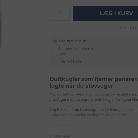
LÆG I KURV
Fragt 49 D
Tilføj til favoritliste
Sammenlign markerede
varer
Vis QR-kode
Duftkugler som fjerner genere
lugte når du støvsuger
Nyd et rent og ikke mindst velduftende resultat næs
støvsuger med de populære duftkugler fra 4 your Ho
Sug 6-8 kugler op i støvsugeren, for hver gang du ski
undgå en ubehagelig støvlugt fra støvsugeren.
Duftene varierer og giver en ny frisk oplevelse hver 
Læs mere