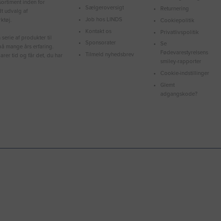
ortiment inden for
Sælgeroversigt
Returnering
dt udvalg af
Job hos LINDS
ktøj.
Cookiepolitik
Kontakt os
Privatlivspolitik
serie af produkter til
Sponsorater
Se
å mange års erfaring.
Fødevarestyrelsens
Tilmeld nyhedsbrev
arer tid og får det, du har
smiley-rapporter
Cookie-indstillinger
Glemt
adgangskode?