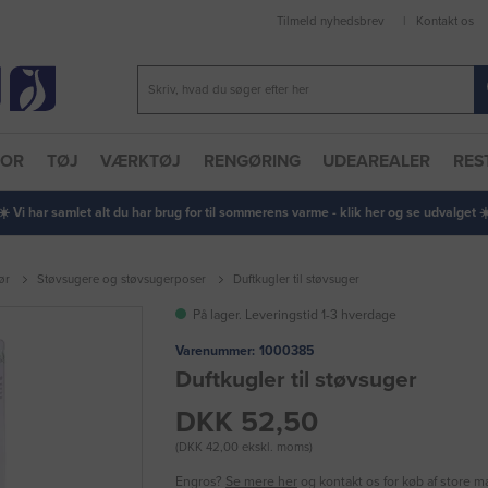
Tilmeld nyhedsbrev
Kontakt os
TOR
TØJ
VÆRKTØJ
RENGØRING
UDEAREALER
RES
 ☀️ Vi har samlet alt du har brug for til sommerens varme - klik her og se udvalget ☀️
ør
Støvsugere og støvsugerposer
Duftkugler til støvsuger
På lager. Leveringstid 1-3 hverdage
Varenummer:
1000385
Duftkugler til støvsuger
DKK 52,50
(DKK 42,00 ekskl. moms)
Engros?
Se mere her
og kontakt os for køb af store 