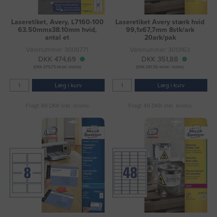
Laseretiket, Avery, L7160-100
Laseretiket Avery stærk hvid
63.50mmx38.10mm hvid,
99,1x67,7mm 8stk/ark
antal et
20ark/pak
Varenummer: 3009771
Varenummer: 3013163
DKK 474,69
DKK 351,88
(DKK 379,75 ekskl. moms)
(DKK 281,50 ekskl. moms)
Læg i kurv
Læg i kurv
Fragt 49 DKK inkl. moms
Fragt 49 DKK inkl. moms