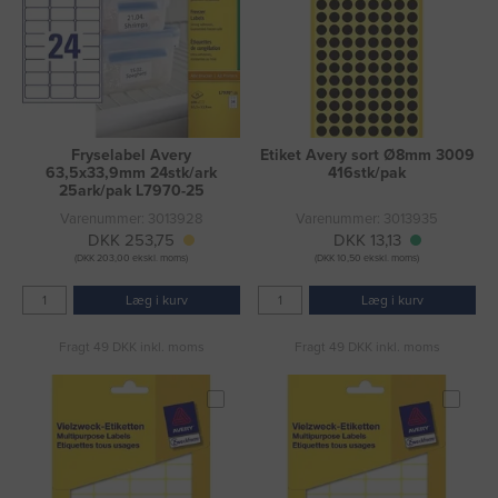
Fryselabel Avery
Etiket Avery sort Ø8mm 3009
63,5x33,9mm 24stk/ark
416stk/pak
25ark/pak L7970-25
Varenummer: 3013928
Varenummer: 3013935
DKK 253,75
DKK 13,13
(DKK 203,00 ekskl. moms)
(DKK 10,50 ekskl. moms)
Læg i kurv
Læg i kurv
Fragt 49 DKK inkl. moms
Fragt 49 DKK inkl. moms