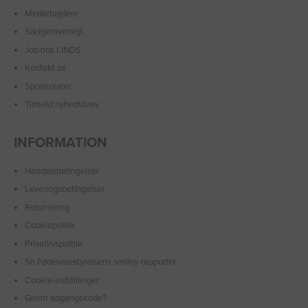
Medarbejdere
Sælgeroversigt
Job hos LINDS
Kontakt os
Sponsorater
Tilmeld nyhedsbrev
INFORMATION
Handelsbetingelser
Leveringsbetingelser
Returnering
Cookiepolitik
Privatlivspolitik
Se Fødevarestyrelsens smiley-rapporter
Cookie-indstillinger
Glemt adgangskode?