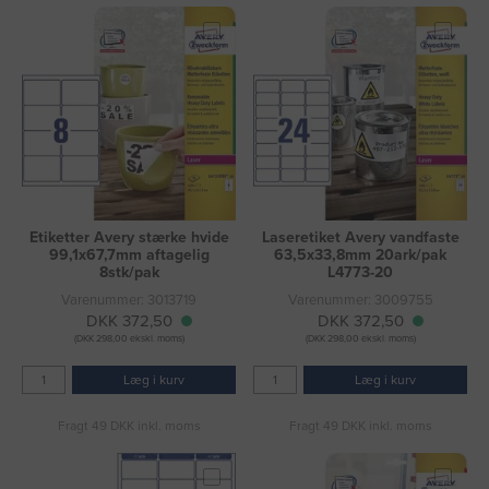
Etiketter Avery stærke hvide
Laseretiket Avery vandfaste
99,1x67,7mm aftagelig
63,5x33,8mm 20ark/pak
8stk/pak
L4773-20
Varenummer: 3013719
Varenummer: 3009755
DKK 372,50
DKK 372,50
(DKK 298,00 ekskl. moms)
(DKK 298,00 ekskl. moms)
Læg i kurv
Læg i kurv
Fragt 49 DKK inkl. moms
Fragt 49 DKK inkl. moms