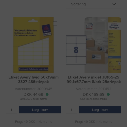
Sortering
Etiket Avery hvid 50x19mm
Etiket Avery inkjet J8165-25
3327 486stk/pak
99,1x67,7mm 8/ark 25ark/pak
Varenummer: 3009945
Varenummer: 3013152
DKK 44,69
DKK 169,69
(DKK 35,75 ekskl. moms)
(DKK 135,75 ekskl. moms)
Læg i kurv
Læg i kurv
Fragt 49 DKK inkl. moms
Fragt 49 DKK inkl. moms