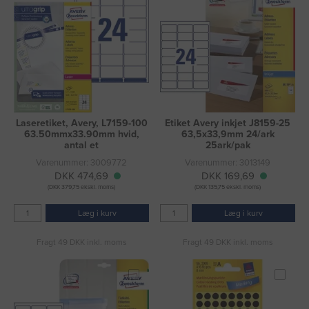
Laseretiket, Avery, L7159-100
Etiket Avery inkjet J8159-25
63.50mmx33.90mm hvid,
63,5x33,9mm 24/ark
antal et
25ark/pak
Varenummer: 3009772
Varenummer: 3013149
DKK 474,69
DKK 169,69
(DKK 379,75 ekskl. moms)
(DKK 135,75 ekskl. moms)
Læg i kurv
Læg i kurv
Fragt 49 DKK inkl. moms
Fragt 49 DKK inkl. moms