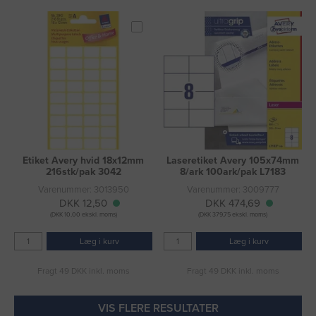
Etiket Avery hvid 18x12mm
Laseretiket Avery 105x74mm
216stk/pak 3042
8/ark 100ark/pak L7183
Varenummer: 3013950
Varenummer: 3009777
DKK 12,50
DKK 474,69
(DKK 10,00 ekskl. moms)
(DKK 379,75 ekskl. moms)
Læg i kurv
Læg i kurv
Fragt 49 DKK inkl. moms
Fragt 49 DKK inkl. moms
VIS FLERE RESULTATER