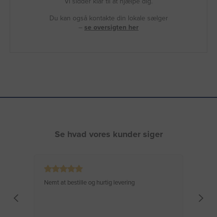
Vi sidder klar til at hjælpe dig.
Du kan også kontakte din lokale sælger
–
se oversigten her
Se hvad vores kunder siger
Nemt at bestille og hurtig levering
Virke