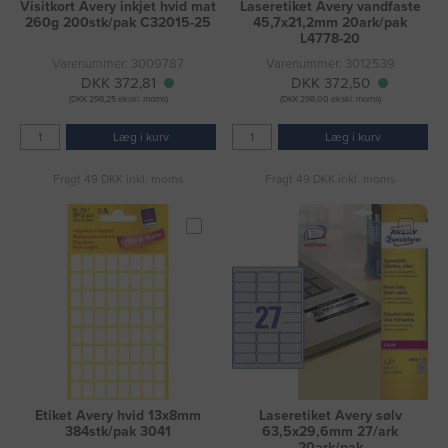
Visitkort Avery inkjet hvid mat
Laseretiket Avery vandfaste
260g 200stk/pak C32015-25
45,7x21,2mm 20ark/pak
L4778-20
Varenummer: 3009787
Varenummer: 3012539
DKK 372,81
DKK 372,50
(DKK 298,25 ekskl. moms)
(DKK 298,00 ekskl. moms)
Læg i kurv
Læg i kurv
Fragt 49 DKK inkl. moms
Fragt 49 DKK inkl. moms
Etiket Avery hvid 13x8mm
Laseretiket Avery sølv
384stk/pak 3041
63,5x29,6mm 27/ark
20ark/pak