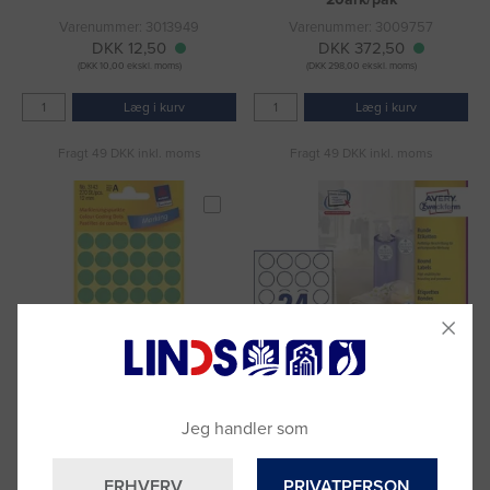
Varenummer: 3013949
Varenummer: 3009757
DKK 12,50
DKK 372,50
(DKK 10,00 ekskl. moms)
(DKK 298,00 ekskl. moms)
Læg i kurv
Læg i kurv
Fragt 49 DKK inkl. moms
Fragt 49 DKK inkl. moms
Etiket Avery grøn Ø12mm
Etiket Avery runde Ø40mm
Jeg handler som
3143 270stk/pak
24stk/ark 100ark/pak
Varenummer: 3009955
Varenummer: 3012600
DKK 10,31
DKK 474,69
ERHVERV
PRIVATPERSON