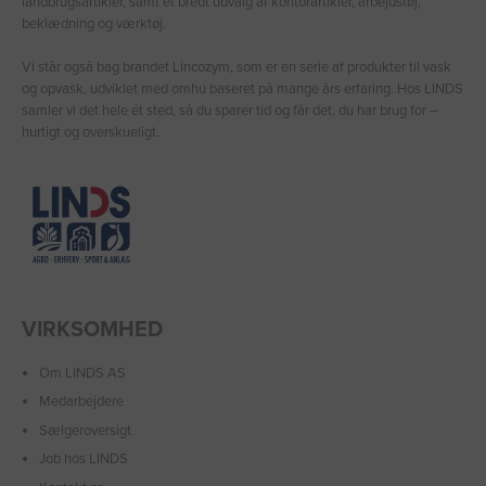
landbrugsartikler, samt et bredt udvalg af kontorartikler, arbejdstøj,
beklædning og værktøj.
Vi står også bag brandet Lincozym, som er en serie af produkter til vask
og opvask, udviklet med omhu baseret på mange års erfaring. Hos LINDS
samler vi det hele ét sted, så du sparer tid og får det, du har brug for –
hurtigt og overskueligt.
VIRKSOMHED
Om LINDS AS
Medarbejdere
Sælgeroversigt
Job hos LINDS