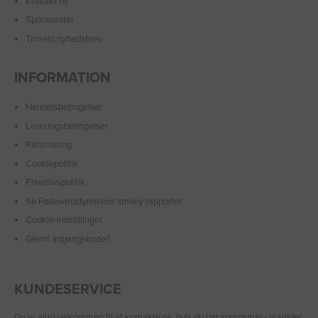
Kontakt os
Sponsorater
Tilmeld nyhedsbrev
INFORMATION
Handelsbetingelser
Leveringsbetingelser
Returnering
Cookiepolitik
Privatlivspolitik
Se Fødevarestyrelsens smiley-rapporter
Cookie-indstillinger
Glemt adgangskode?
KUNDESERVICE
Du er altid velkommen til at
kontakte os
, hvis du har spørgsmål - vi sidder