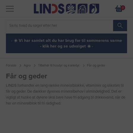
0
· ☀️ Vi har samlet alt du har brug for til sommerens varme
- klik her og se udvalget ☀️ ·
Forside
Agro
Tilbehør til husdyr og kæledyr
Får og geder
Får og geder
LINDS forhandler en lang række mineralblokke, vitaminer og sliksten til
får og geder. De dækker dyrenes mineralbehov i almindelighed. Det er
vigtigt at huske at dyrene skal bare have fri adgang til drikkevand, når de
har en mineralblok til fri rådighed.