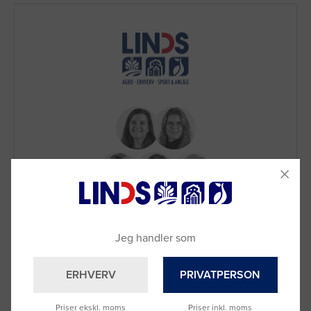
Brug for hjælp?
Ring til os på
9992 0233
Jeg handler som
Vi sidder klar til at hjælpe dig.
Du kan også kontakte din lokale sælger
ERHVERV
PRIVATPERSON
–
se oversigten her
Priser ekskl. moms
Priser inkl. moms