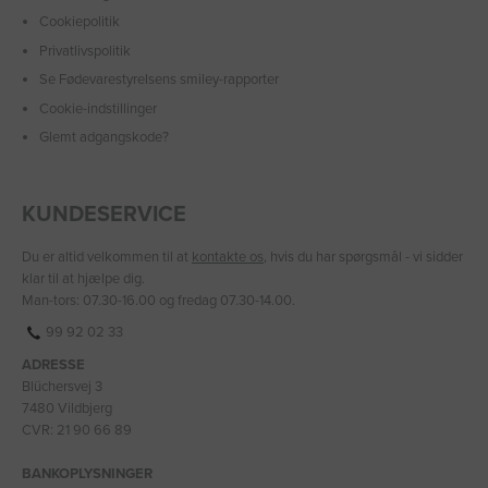
Cookiepolitik
Privatlivspolitik
Se Fødevarestyrelsens smiley-rapporter
Cookie-indstillinger
Glemt adgangskode?
KUNDESERVICE
Du er altid velkommen til at
kontakte os
, hvis du har spørgsmål - vi sidder
klar til at hjælpe dig.
Man-tors: 07.30-16.00 og fredag 07.30-14.00.
99 92 02 33
ADRESSE
Blüchersvej 3
7480 Vildbjerg
CVR: 21 90 66 89
BANKOPLYSNINGER