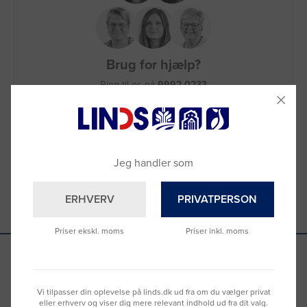
Brug for hjælp?
Ring til os på
9992 0233
Vi sidder klar til at hjælpe dig.
Du kan også kontakte din lokale sælger
–
se oversigten her
Jeg handler som
ERHVERV
PRIVATPERSON
Priser ekskl. moms
Priser inkl. moms
Se hvad vores kunder siger
Vi tilpasser din oplevelse på linds.dk ud fra om du vælger privat
eller erhverv og viser dig mere relevant indhold ud fra dit valg.