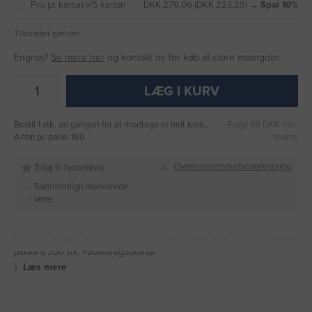
Pris pr. karton v/5 karton
DKK 279,06 (DKK 223,25) →
Spar 10%
Tilbuddet gælder
Engros?
Se mere her
og kontakt os for køb af store mængder.
LÆG I KURV
Bestil 1 stk. ad gangen for at modtage et helt kolli.,
Fragt 49 DKK inkl.
Antal pr. palle: 180
moms
Overensstemmelseserklæring
Tilføj til favoritliste
Sammenlign markerede
varer
Fadpapir, Stykke, 40 g/m2, 330 x 500 mm præget papir, hvid, almindelig
pakke a 500 stk, Fødevaregodkendt
Læs mere