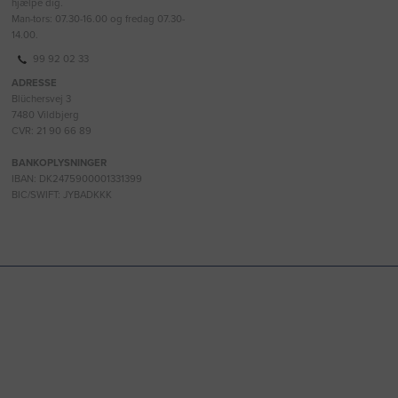
hjælpe dig.
Man-tors: 07.30-16.00 og fredag 07.30-
14.00.
99 92 02 33
ADRESSE
Blüchersvej 3
7480 Vildbjerg
CVR: 21 90 66 89
BANKOPLYSNINGER
IBAN: DK2475900001331399
BIC/SWIFT: JYBADKKK