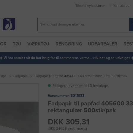
Tilmeld nyhedsbrev
Kontakt os
TOR
TØJ
VÆRKTØJ
RENGØRING
UDEAREALER
RES
 ☀️ Vi har samlet alt du har brug for til sommerens varme - klik her og se udvalget ☀️
lage
Fadpapir
Fadpapir til papfad 405600 33x47cm rektangulær 500stk/pak
På lager. Leveringstid 1-3 hverdage
Varenummer:
3011988
Fadpapir til papfad 405600 
rektangulær 500stk/pak
DKK 305,31
(DKK 244,25 ekskl. moms)