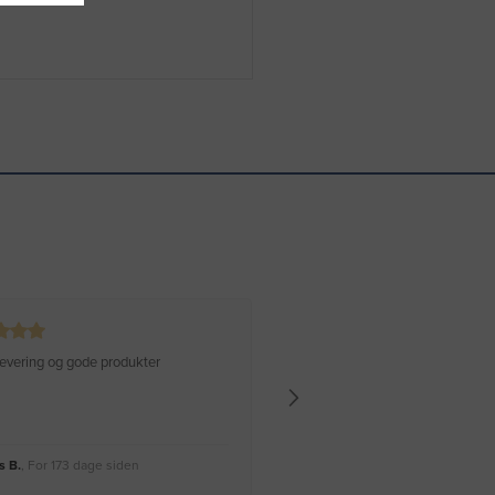
 levering og gode produkter
Hurtig levering Varen er perfekt
 B.
, For 173 dage siden
Rikke A.
, For 176 dage siden