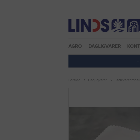
Nulstil adgangskode
AGRO
DAGLIGVARER
KON
·
Forside
Dagligvarer
Fødevareembal