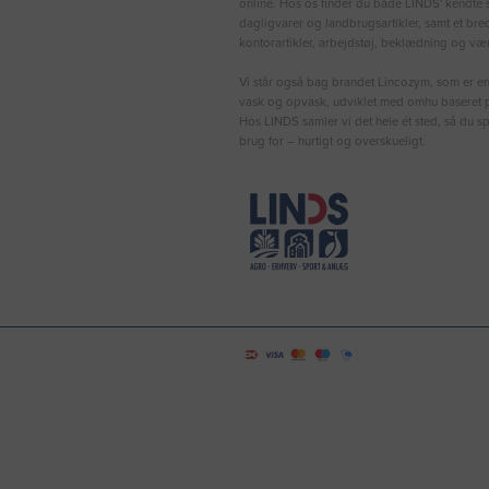
online. Hos os finder du både LINDS′ kendte s
dagligvarer og landbrugsartikler, samt et bre
kontorartikler, arbejdstøj, beklædning og vær
Vi står også bag brandet Lincozym, som er en 
vask og opvask, udviklet med omhu baseret p
Hos LINDS samler vi det hele ét sted, så du sp
brug for – hurtigt og overskueligt.