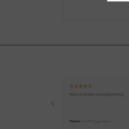
Nemt at bestille og hurtig levering
Torben
, For 171 dage siden