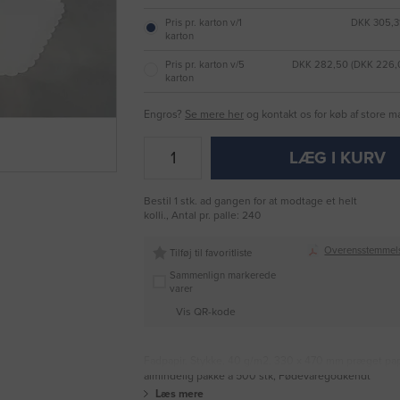
Pris pr. karton v/1
DKK 305,3
karton
Pris pr. karton v/5
DKK 282,50 (DKK 226
karton
Engros?
Se mere her
og kontakt os for køb af store 
LÆG I KURV
Bestil 1 stk. ad gangen for at modtage et helt
kolli., Antal pr. palle: 240
Overensstemmel
Tilføj til favoritliste
Sammenlign markerede
varer
Vis QR-kode
Fadpapir, Stykke, 40 g/m2, 330 x 470 mm præget papi
almindelig pakke a 500 stk, Fødevaregodkendt
Læs mere