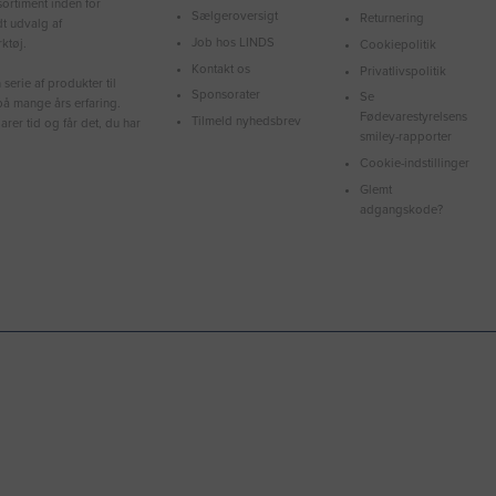
ortiment inden for
Sælgeroversigt
Returnering
dt udvalg af
Job hos LINDS
ktøj.
Cookiepolitik
Kontakt os
Privatlivspolitik
serie af produkter til
Sponsorater
Se
å mange års erfaring.
Fødevarestyrelsens
Tilmeld nyhedsbrev
arer tid og får det, du har
smiley-rapporter
Cookie-indstillinger
Glemt
adgangskode?