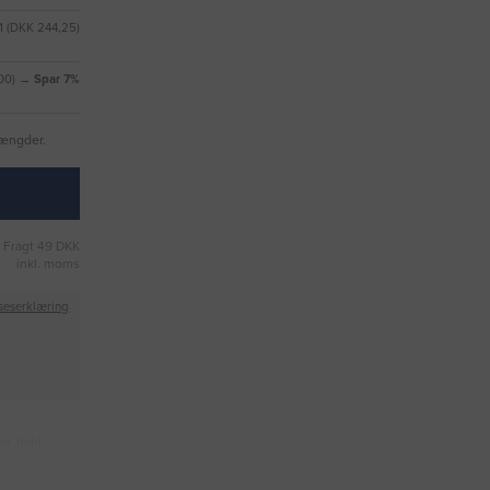
1 (DKK 244,25)
,00) →
Spar 7%
mængder.
Fragt 49 DKK
inkl. moms
seserklæring
r, hvid,