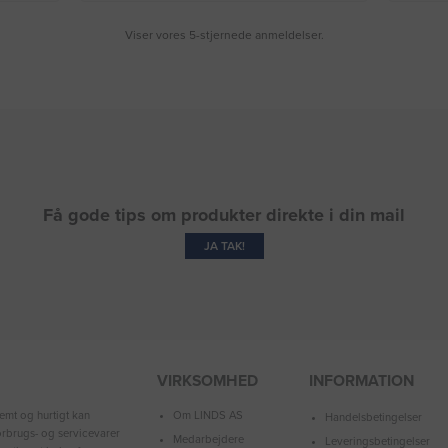
Viser vores 5-stjernede anmeldelser.
Få gode tips om produkter direkte i din mail
JA TAK!
VIRKSOMHED
INFORMATION
Om LINDS AS
emt og hurtigt kan
Handelsbetingelser
forbrugs- og servicevarer
Medarbejdere
Leveringsbetingelser