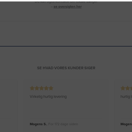
Du kan også kontakte din lokale sælger
–
se oversigten her
SE HVAD VORES KUNDER SIGER
Virkelig hurtig levering
hurtig
Mogens S.
, For 172 dage siden
Mogens