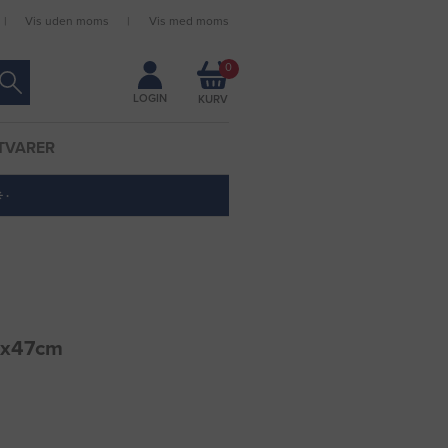
Vis uden moms
Vis med moms
Forbliv logget ind
0
LOGIN
TVARER
 ·
33x47cm