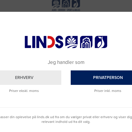
Jeg handler som
ERHVERV
PRIVATPERSON
Priser ekskl. moms
Priser inkl. moms
Brug for hjælp?
lpasser din oplevelse på linds.dk ud fra om du vælger privat eller erhverv og viser di
Ring til os på
9992 0233
relevant indhold ud fra dit valg.
Vi sidder klar til at hjælpe dig.