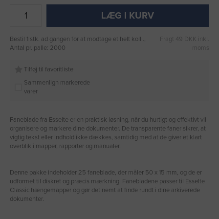
LÆG I KURV
Bestil 1 stk. ad gangen for at modtage et helt kolli.,
Fragt 49 DKK inkl.
Antal pr. palle: 2000
moms
Tilføj til favoritliste
Sammenlign markerede
varer
Faneblade fra Esselte er en praktisk løsning, når du hurtigt og effektivt vil
organisere og markere dine dokumenter. De transparente faner sikrer, at
vigtig tekst eller indhold ikke dækkes, samtidig med at de giver et klart
overblik i mapper, rapporter og manualer.
Denne pakke indeholder 25 faneblade, der måler 50 x 15 mm, og de er
udformet til diskret og præcis mærkning. Fanebladene passer til Esselte
Classic hængemapper og gør det nemt at finde rundt i dine arkiverede
dokumenter.