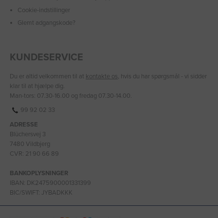
Cookie-indstillinger
Glemt adgangskode?
KUNDESERVICE
Du er altid velkommen til at
kontakte os
, hvis du har spørgsmål - vi sidder
klar til at hjælpe dig.
Man-tors: 07.30-16.00 og fredag 07.30-14.00.
99 92 02 33
ADRESSE
Blüchersvej 3
7480 Vildbjerg
CVR: 21 90 66 89
BANKOPLYSNINGER
IBAN: DK2475900001331399
BIC/SWIFT: JYBADKKK