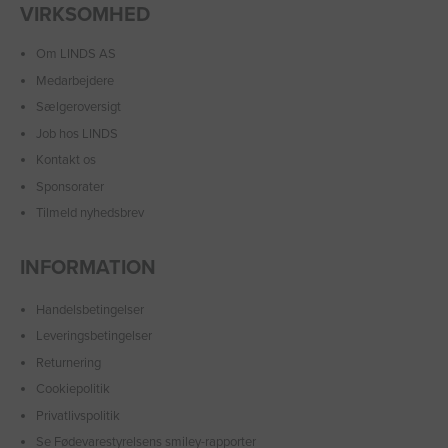
VIRKSOMHED
Om LINDS AS
Medarbejdere
Sælgeroversigt
Job hos LINDS
Kontakt os
Sponsorater
Tilmeld nyhedsbrev
INFORMATION
Handelsbetingelser
Leveringsbetingelser
Returnering
Cookiepolitik
Privatlivspolitik
Se Fødevarestyrelsens smiley-rapporter