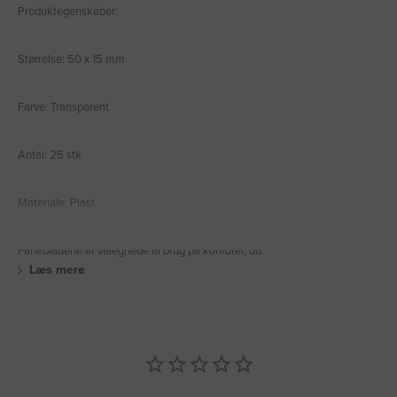
Produktegenskaber:
Størrelse: 50 x 15 mm
Farve: Transparent
Antal: 25 stk
Materiale: Plast
Fanebladene er velegnede til brug på kontorer, ud
Læs mere