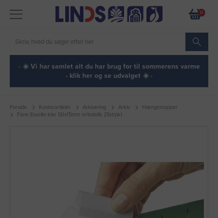
0
· ☀️ Vi har samlet alt du har brug for til sommerens varme
- klik her og se udvalget ☀️ ·
Forside
Kontorartikler
Arkivering
Arkiv
Hængemapper
Fane Esselte klar 50x15mm m/indstik 25st/pkt