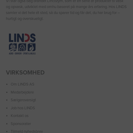
Vi står også bag brandet Lincozym, som er en serie af produkter til vask
og opvask, udviklet med omhu baseret på mange års erfaring. Hos LINDS
samler vi det hele ét sted, så du sparer tid og får det, du har brug for –
hurtigt og overskueligt.
VIRKSOMHED
Om LINDS AS
Medarbejdere
Sælgeroversigt
Job hos LINDS
Kontakt os
Sponsorater
Tilmeld nyhedsbrev