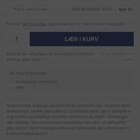
Pris pr. sæt v/5 sæt
DKK 38,44 (DKK 30,75) →
Spar 5%
Engros?
Se mere her
og kontakt os for køb af store mængder.
LÆG I KURV
Bestil 10 stk. ad gangen for at modtage et helt kolli.,
Fragt 49 DKK inkl.
Antal pr. palle: 4620
moms
Tilføj til favoritliste
Sammenlign markerede
varer
Skab farverige tegninger og markeringer med dette sæt Staedtler Noris
farveblyanter. Sættet indeholder 12 assorterede farver, der er designet til
at give klare og pålidelige resultater, uanset om du tegner, farvelægger
eller skitserer. Den ergonomiske trekantede form sikrer et behageligt
greb, som er ideelt til længere tids brug i både skole, på kontoret eller til
kreative hobbyprojekter.