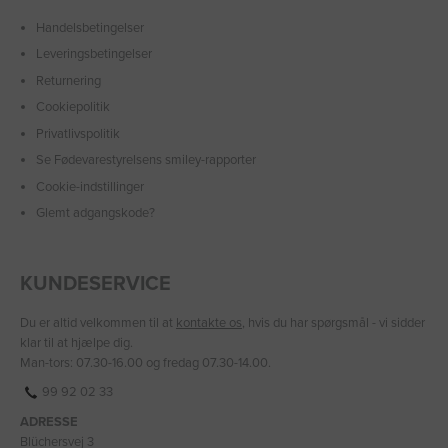
Handelsbetingelser
Leveringsbetingelser
Returnering
Cookiepolitik
Privatlivspolitik
Se Fødevarestyrelsens smiley-rapporter
Cookie-indstillinger
Glemt adgangskode?
KUNDESERVICE
Du er altid velkommen til at
kontakte os
, hvis du har spørgsmål - vi sidder
klar til at hjælpe dig.
Man-tors: 07.30-16.00 og fredag 07.30-14.00.
99 92 02 33
ADRESSE
Blüchersvej 3