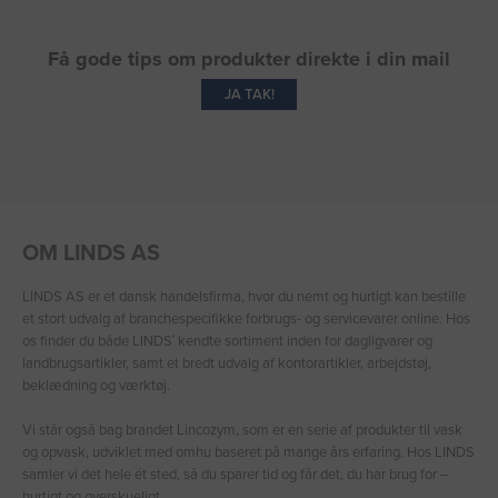
Få gode tips om produkter direkte i din mail
JA TAK!
OM LINDS AS
LINDS AS er et dansk handelsfirma, hvor du nemt og hurtigt kan bestille
et stort udvalg af branchespecifikke forbrugs- og servicevarer online. Hos
os finder du både LINDS′ kendte sortiment inden for dagligvarer og
landbrugsartikler, samt et bredt udvalg af kontorartikler, arbejdstøj,
beklædning og værktøj.
Vi står også bag brandet Lincozym, som er en serie af produkter til vask
og opvask, udviklet med omhu baseret på mange års erfaring. Hos LINDS
samler vi det hele ét sted, så du sparer tid og får det, du har brug for –
hurtigt og overskueligt.