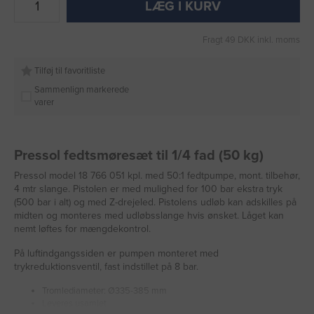
LÆG I KURV
Fragt 49 DKK inkl. moms
Tilføj til favoritliste
Sammenlign markerede
varer
Pressol fedtsmøresæt til 1/4 fad (50 kg)
Pressol model 18 766 051 kpl. med 50:1 fedtpumpe, mont. tilbehør,
4 mtr slange. Pistolen er med mulighed for 100 bar ekstra tryk
(500 bar i alt) og med Z-drejeled. Pistolens udløb kan adskilles på
midten og monteres med udløbsslange hvis ønsket. Låget kan
nemt løftes for mængdekontrol.
På luftindgangssiden er pumpen monteret med
trykreduktionsventil, fast indstillet på 8 bar.
Tromlediameter: Ø335-385 mm
Leveres usamlet