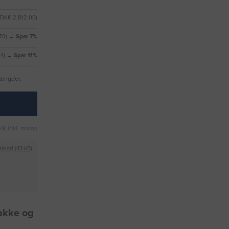
(DKK 2.812,00)
,70) →
Spar 7%
14) →
Spar 11%
mængder.
KK inkl. moms
ablad (43 kB)
akke og