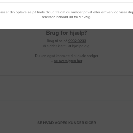
lpasser din oplevelse på linds.dk ud fra om du vælger privat eller erhverv og viser di
relevant indhold ud fra dit valg.
Brug for hjælp?
Ring til os på
9992 0233
Vi sidder klar til at hjælpe dig.
Du kan også kontakte din lokale sælger
–
se oversigten her
SE HVAD VORES KUNDER SIGER