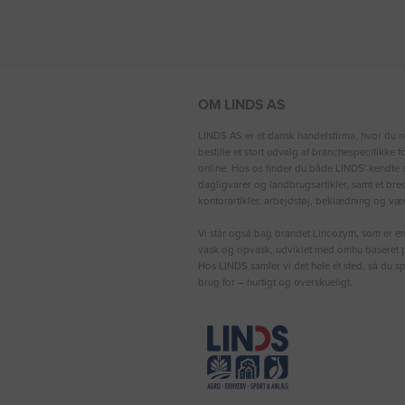
OM LINDS AS
LINDS AS er et dansk handelsfirma, hvor du n
bestille et stort udvalg af branchespecifikke 
online. Hos os finder du både LINDS′ kendte s
dagligvarer og landbrugsartikler, samt et bre
kontorartikler, arbejdstøj, beklædning og vær
Vi står også bag brandet Lincozym, som er en 
vask og opvask, udviklet med omhu baseret p
Hos LINDS samler vi det hele ét sted, så du sp
brug for – hurtigt og overskueligt.