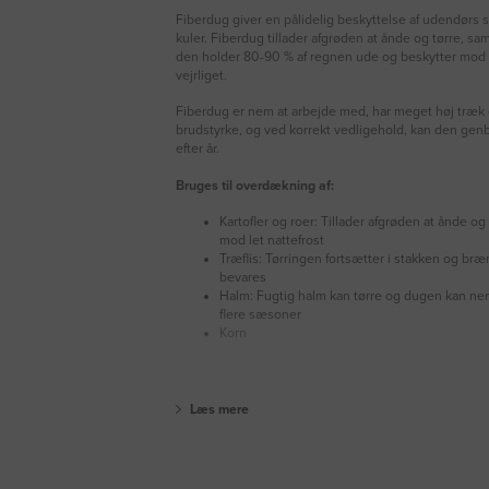
Fiberdug giver en pålidelig beskyttelse af udendørs 
kuler. Fiberdug tillader afgrøden at ånde og tørre, sa
den holder 80-90 % af regnen ude og beskytter mod 
vejrliget.
Fiberdug er nem at arbejde med, har meget høj træk
brudstyrke, og ved korrekt vedligehold, kan den gen
efter år.
Bruges til overdækning af:
Kartofler og roer: Tillader afgrøden at ånde og
mod let nattefrost
Træflis: Tørringen fortsætter i stakken og b
bevares
Halm: Fugtig halm kan tørre og dugen kan n
flere sæsoner
Korn
Læs mere