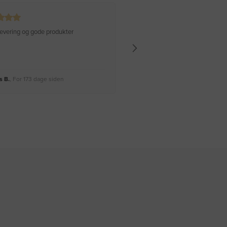
 levering og gode produkter
Hurtig levering Varen er perfekt
 B.
, For 173 dage siden
Rikke A.
, For 176 dage siden