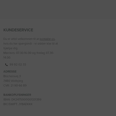
KUNDESERVICE
Du er altid velkommen til at
kontakte os
,
hvis du har spørgsmål - vi sidder klar til at
hjælpe dig.
Man-tors: 07.30-16.00 og fredag 07.30-
14.00.
99 92 02 33
ADRESSE
Blüchersvej 3
7480 Vildbjerg
CVR: 21 90 66 89
BANKOPLYSNINGER
IBAN: DK2475900001331399
BIC/SWIFT: JYBADKKK