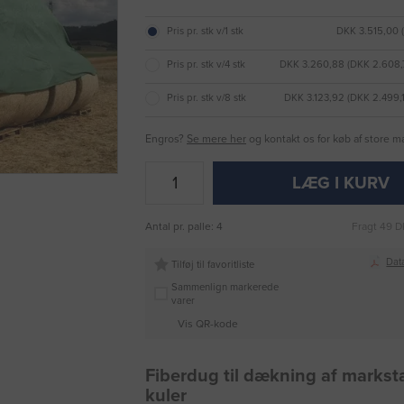
Pris pr. stk v/1 stk
DKK 3.515,00 
Pris pr. stk v/4 stk
DKK 3.260,88 (DKK 2.608
Pris pr. stk v/8 stk
DKK 3.123,92 (DKK 2.499,
Engros?
Se mere her
og kontakt os for køb af store 
LÆG I KURV
Antal pr. palle: 4
Fragt 49 D
Dat
Tilføj til favoritliste
Sammenlign markerede
varer
Vis QR-kode
Fiberdug til dækning af markst
kuler