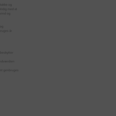
stakke og
mtidig med at
vind og
 og
bruges år
 beskytter
rændværdien
emt genbruges