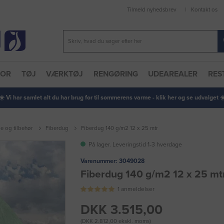
Tilmeld nyhedsbrev
Kontakt os
TOR
TØJ
VÆRKTØJ
RENGØRING
UDEAREALER
RES
 ☀️ Vi har samlet alt du har brug for til sommerens varme - klik her og se udvalget ☀️
ge og tilbehør
Fiberdug
Fiberdug 140 g/m2 12 x 25 mtr
På lager. Leveringstid 1-3 hverdage
Varenummer:
3049028
Fiberdug 140 g/m2 12 x 25 mt
1 anmeldelser
DKK 3.515,00
(DKK 2.812,00 ekskl. moms)