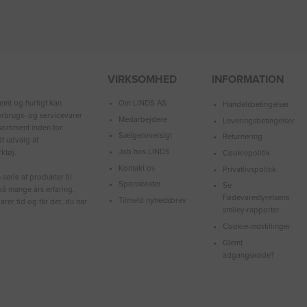
VIRKSOMHED
INFORMATION
Om LINDS AS
emt og hurtigt kan
Handelsbetingelser
forbrugs- og servicevarer
Medarbejdere
Leveringsbetingelser
ortiment inden for
Sælgeroversigt
Returnering
dt udvalg af
Job hos LINDS
ktøj.
Cookiepolitik
Kontakt os
Privatlivspolitik
serie af produkter til
Sponsorater
Se
å mange års erfaring.
Fødevarestyrelsens
Tilmeld nyhedsbrev
arer tid og får det, du har
smiley-rapporter
Cookie-indstillinger
Glemt
adgangskode?