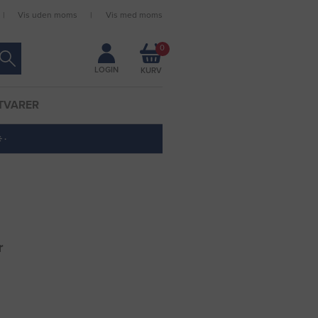
Vis uden moms
Vis med moms
Forbliv logget ind
0
LOGIN
TVARER
 ·
r