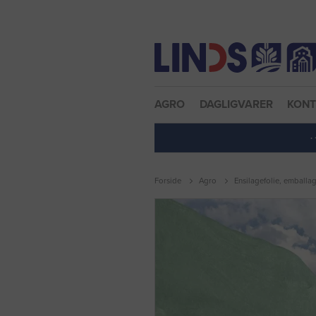
Nulstil adgangskode
AGRO
DAGLIGVARER
KON
·
Forside
Agro
Ensilagefolie, emballa