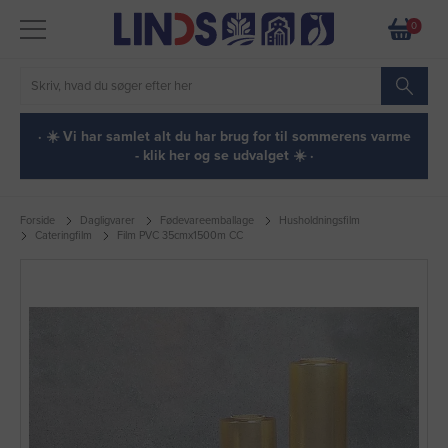
0
· ☀️ Vi har samlet alt du har brug for til sommerens varme
- klik her og se udvalget ☀️ ·
Forside
Dagligvarer
Fødevareemballage
Husholdningsfilm
Cateringfilm
Film PVC 35cmx1500m CC