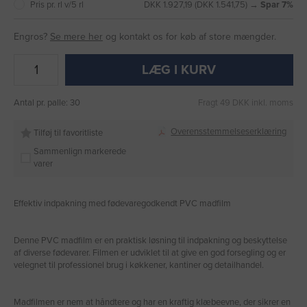
Pris pr. rl v/5 rl
DKK 1.927,19 (DKK 1.541,75) →
Spar 7%
Engros?
Se mere her
og kontakt os for køb af store mængder.
LÆG I KURV
Antal pr. palle: 30
Fragt 49 DKK inkl. moms
Overensstemmelseserklæring
Tilføj til favoritliste
Sammenlign markerede
varer
Effektiv indpakning med fødevaregodkendt PVC madfilm
Denne PVC madfilm er en praktisk løsning til indpakning og beskyttelse
af diverse fødevarer. Filmen er udviklet til at give en god forsegling og er
velegnet til professionel brug i køkkener, kantiner og detailhandel.
Madfilmen er nem at håndtere og har en kraftig klæbeevne, der sikrer en