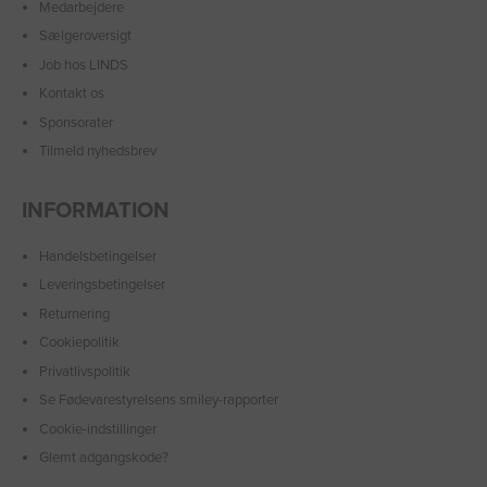
Medarbejdere
Sælgeroversigt
Job hos LINDS
Kontakt os
Sponsorater
Tilmeld nyhedsbrev
INFORMATION
Handelsbetingelser
Leveringsbetingelser
Returnering
Cookiepolitik
Privatlivspolitik
Se Fødevarestyrelsens smiley-rapporter
Cookie-indstillinger
Glemt adgangskode?