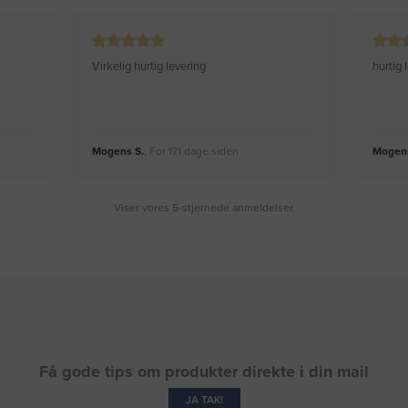
Virkelig hurtig levering
hurtig
Mogens S.
, For 171 dage siden
Mogens
Viser vores 5-stjernede anmeldelser.
Få gode tips om produkter direkte i din mail
JA TAK!