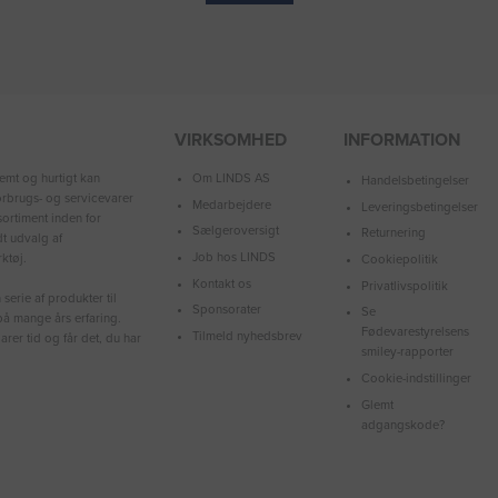
VIRKSOMHED
INFORMATION
Om LINDS AS
emt og hurtigt kan
Handelsbetingelser
forbrugs- og servicevarer
Medarbejdere
Leveringsbetingelser
ortiment inden for
Sælgeroversigt
Returnering
dt udvalg af
Job hos LINDS
ktøj.
Cookiepolitik
Kontakt os
Privatlivspolitik
serie af produkter til
Sponsorater
Se
å mange års erfaring.
Fødevarestyrelsens
Tilmeld nyhedsbrev
arer tid og får det, du har
smiley-rapporter
Cookie-indstillinger
Glemt
adgangskode?