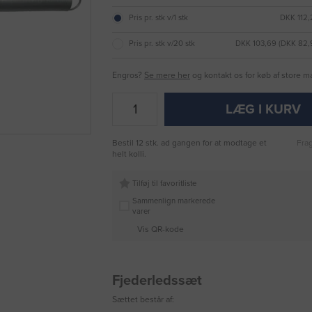
Pris pr. stk v/1 stk
DKK 112,
Pris pr. stk v/20 stk
DKK 103,69 (DKK 82
Engros?
Se mere her
og kontakt os for køb af store 
LÆG I KURV
Bestil 12 stk. ad gangen for at modtage et
Frag
helt kolli.
Tilføj til favoritliste
Sammenlign markerede
varer
Vis QR-kode
Fjederledssæt
Sættet består af: