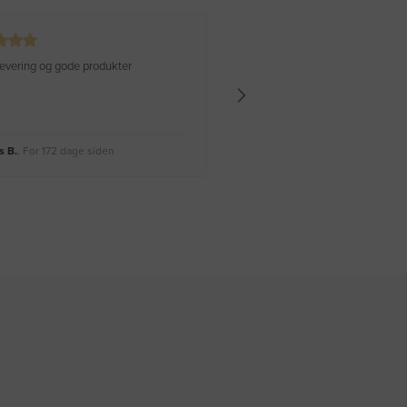
 levering og gode produkter
Hurtig levering Varen er perfekt
 B.
, For 172 dage siden
Rikke A.
, For 175 dage siden