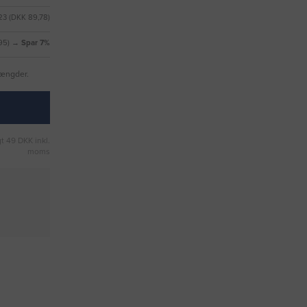
23 (DKK 89,78)
,95) →
Spar 7%
mængder.
t 49 DKK inkl.
moms