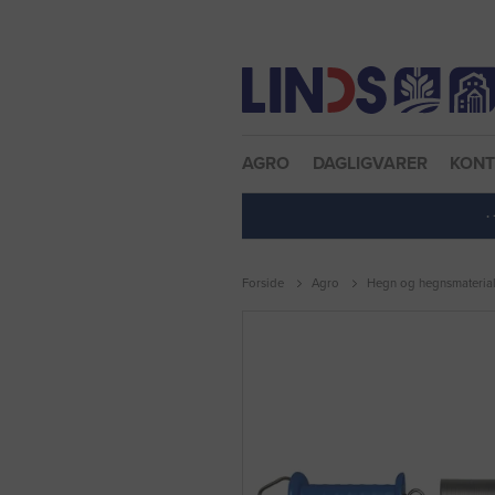
Nulstil adgangskode
AGRO
DAGLIGVARER
KON
·
Forside
Agro
Hegn og hegnsmaterial