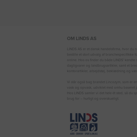
OM LINDS AS
LINDS AS er et dansk handelsfirma, hvor du n
bestille et stort udvalg af branchespecifikke 
online. Hos os finder du både LINDS′ kendte s
dagligvarer og landbrugsartikler, samt et bre
kontorartikler, arbejdstøj, beklædning og vær
Vi står også bag brandet Lincozym, som er en 
vask og opvask, udviklet med omhu baseret p
Hos LINDS samler vi det hele ét sted, så du sp
brug for – hurtigt og overskueligt.