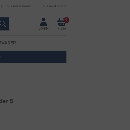
Vis uden moms
Vis med moms
Forbliv logget ind
0
LOGIN
TVARER
 ·
der 5