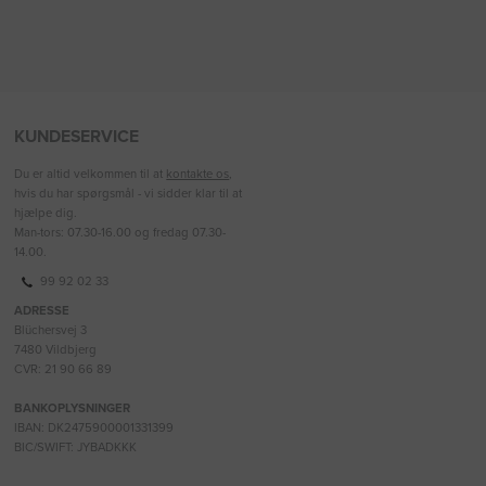
KUNDESERVICE
Du er altid velkommen til at
kontakte os
,
hvis du har spørgsmål - vi sidder klar til at
hjælpe dig.
Man-tors: 07.30-16.00 og fredag 07.30-
14.00.
99 92 02 33
ADRESSE
Blüchersvej 3
7480 Vildbjerg
CVR: 21 90 66 89
BANKOPLYSNINGER
IBAN: DK2475900001331399
BIC/SWIFT: JYBADKKK