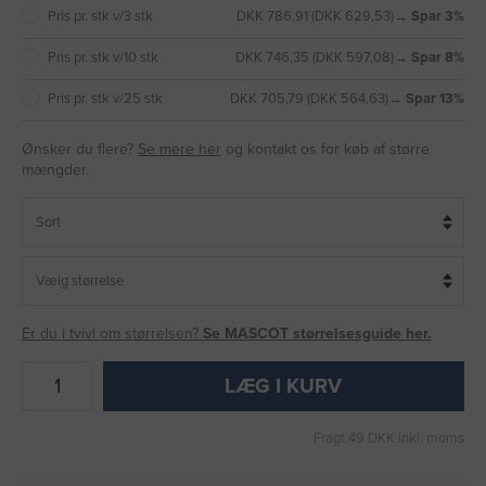
Pris pr. stk v/3 stk
DKK 786,91 (DKK 629,53)
→ Spar 3%
Pris pr. stk v/10 stk
DKK 746,35 (DKK 597,08)
→ Spar 8%
Pris pr. stk v/25 stk
DKK 705,79 (DKK 564,63)
→ Spar 13%
Ønsker du flere?
Se mere her
og kontakt os for køb af større
mængder.
Er du i tvivl om størrelsen?
Se MASCOT størrelsesguide her.
LÆG I KURV
Fragt 49 DKK inkl. moms