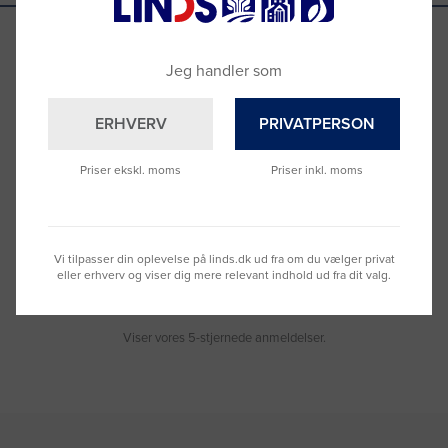
Jeg handler som
Se hvad vores kunder siger
ERHVERV
PRIVATPERSON
Priser ekskl. moms
Priser inkl. moms
Nemt at bestille og hurtig levering
Virke
Vi tilpasser din oplevelse på linds.dk ud fra om du vælger privat
Torben
, For 170 dage siden
Moge
eller erhverv og viser dig mere relevant indhold ud fra dit valg.
Viser vores 5-stjernede anmeldelser.