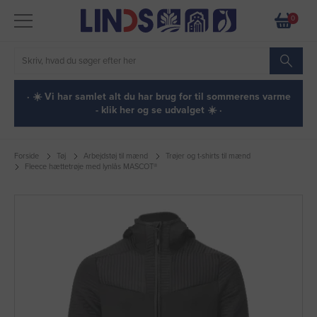
0
· ☀️ Vi har samlet alt du har brug for til sommerens varme
- klik her og se udvalget ☀️ ·
Forside
Tøj
Arbejdstøj til mænd
Trøjer og t-shirts til mænd
Fleece hættetrøje med lynlås MASCOT®