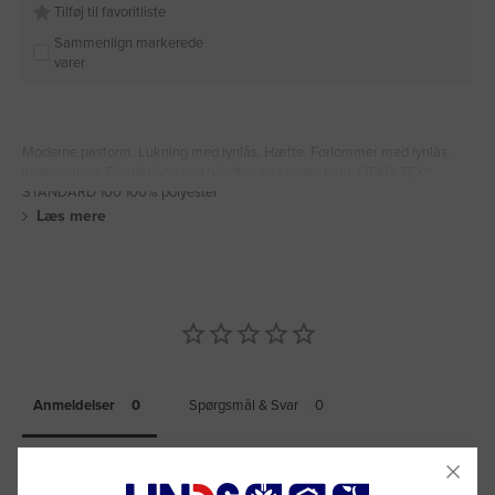
Tilføj til favoritliste
Sammenlign markerede
varer
Moderne pasform. Lukning med lynlås. Hætte. Forlommer med lynlås.
Inderlommer. Elastikbånd ved håndled og i nedre kant. OEKO-TEX®
STANDARD 100 100% polyester
Læs mere
Anmeldelser
Spørgsmål & Svar