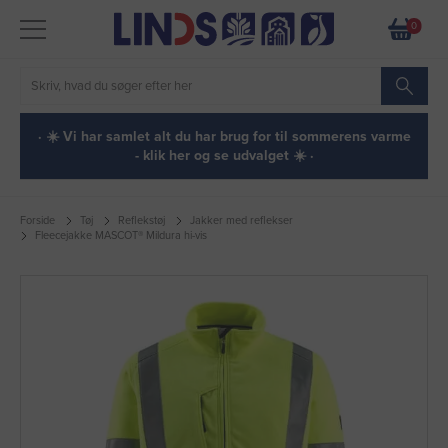
0
· ☀️ Vi har samlet alt du har brug for til sommerens varme
- klik her og se udvalget ☀️ ·
Forside
Tøj
Reflekstøj
Jakker med reflekser
Fleecejakke MASCOT® Mildura hi-vis