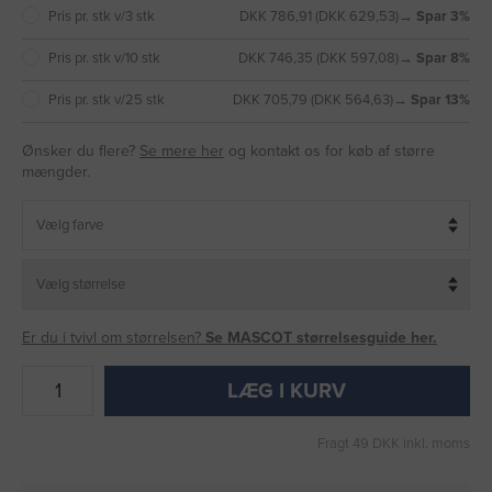
Pris pr. stk v/3 stk
DKK 786,91 (DKK 629,53)
→ Spar 3%
Pris pr. stk v/10 stk
DKK 746,35 (DKK 597,08)
→ Spar 8%
Pris pr. stk v/25 stk
DKK 705,79 (DKK 564,63)
→ Spar 13%
Ønsker du flere?
Se mere her
og kontakt os for køb af større
mængder.
Er du i tvivl om størrelsen?
Se MASCOT størrelsesguide her.
LÆG I KURV
Fragt 49 DKK inkl. moms