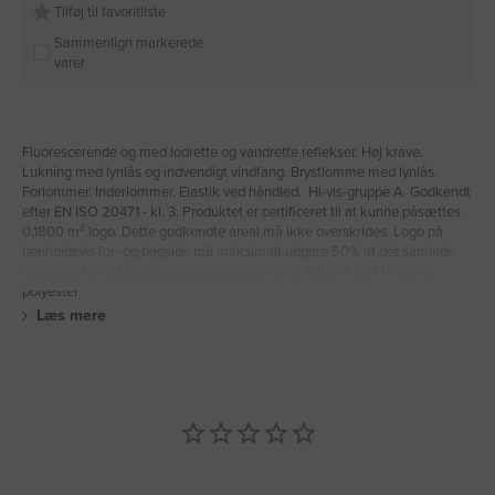
Tilføj til favoritliste
Sammenlign markerede
varer
Fluorescerende og med lodrette og vandrette reflekser. Høj krave.
Lukning med lynlås og indvendigt vindfang. Brystlomme med lynlås.
Forlommer. Inderlommer. Elastik ved håndled. Hi-vis-gruppe A. Godkendt
efter EN ISO 20471 - kl. 3. Produktet er certificeret til at kunne påsættes
0,1800 m² logo. Dette godkendte areal må ikke overskrides. Logo på
henholdsvis for- og bagside må maksimalt udgøre 50% af det samlede
logoareal for at bibeholde certificeringen efter EN ISO 20471. 100%
polyester
Læs mere