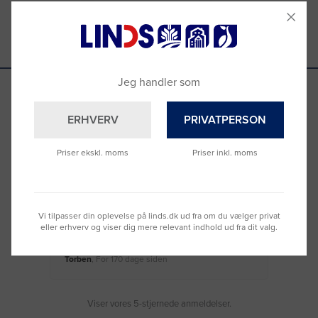
Anmeldelser
Spørgsmål & Svar
Jeg handler som
ERHVERV
PRIVATPERSON
Se hvad vores kunder siger
Priser ekskl. moms
Priser inkl. moms
Nemt at bestille og hurtig levering
Virke
Vi tilpasser din oplevelse på linds.dk ud fra om du vælger privat
eller erhverv og viser dig mere relevant indhold ud fra dit valg.
Torben
, For 170 dage siden
Moge
Viser vores 5-stjernede anmeldelser.