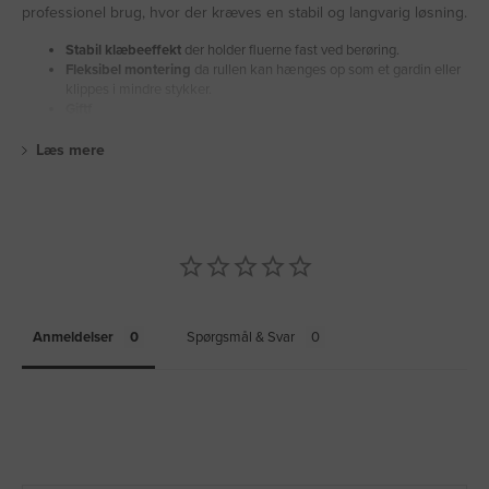
professionel brug, hvor der kræves en stabil og langvarig løsning.
Stabil klæbeeffekt
der holder fluerne fast ved berøring.
Fleksibel montering
da rullen kan hænges op som et gardin eller
klippes i mindre stykker.
Giftf
Læs mere
Anmeldelser
Spørgsmål & Svar