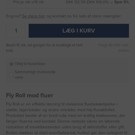
Pris pr. stk v/15 stk
DKK 132,56 (DKK 106,05) →
Spar 5%
Engros?
Se mere her
og kontakt os for køb af store mængder.
LÆG I KURV
Bestil 15 stk. ad gangen for at modtage et helt
Fragt 49 DKK inkl.
kolli.
moms
Tilføj til favoritliste
Sammenlign markerede
varer
Fly Roll mod fluer
Fly Roll er en effektiv løsning til mekanisk fluebekæmpelse i
stalde, lagerlokaler og andre områder med høj flueaktivitet.
Produktet består af en bred rulle med en kraftig klæbeevne, der
fanger fluerne ved kontakt. Denne metode sikrer en løbende
reduktion af insektbestanden uden brug af aktivstoffer eller gift.
Rullen dækker et stort overfladeareal, hvilket gør den velegnet til