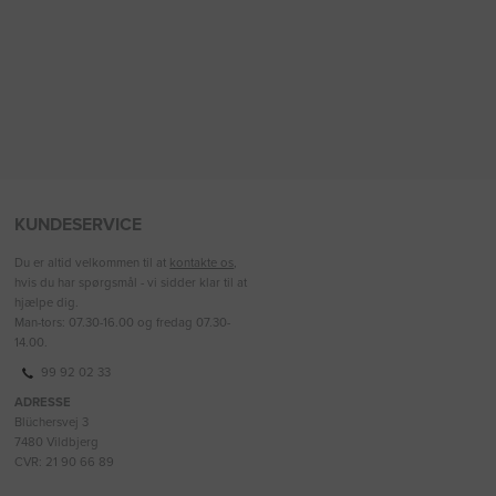
KUNDESERVICE
Du er altid velkommen til at
kontakte os
,
hvis du har spørgsmål - vi sidder klar til at
hjælpe dig.
Man-tors: 07.30-16.00 og fredag 07.30-
14.00.
99 92 02 33
ADRESSE
Blüchersvej 3
7480 Vildbjerg
CVR: 21 90 66 89