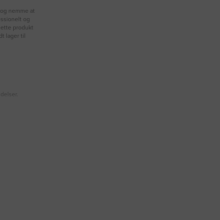
e og nemme at
essionelt og
 Dette produkt
t lager til
ndelser.