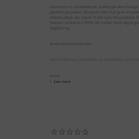
Lommerne er selvklæbende, hvilket gør dem hurtig
påsætte på pakken. Designet uden tryk giver et prof
diskret udtryk, der passer til alle typer forsendelser.
leveres i en karton á 1000 stk, hvilket sikrer dig et god
daglig brug.
Anvendelsesmuligheder:
Ideel til fakturaer, pakkelister og følgesedler på forse
Besky
Læs mere