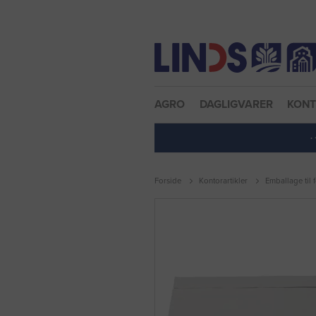
Nulstil adgangskode
AGRO
DAGLIGVARER
KON
·
Forside
Kontorartikler
Emballage til 