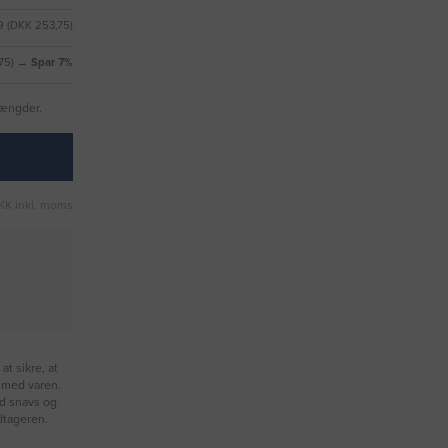
9 (DKK 253,75)
,75) →
Spar 7%
mængder.
KK inkl. moms
at sikre, at
 med varen.
od snavs og
dtageren.