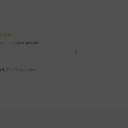
 levering og gode produkter
Hurtig levering Varen er perfekt
 B.
, For 173 dage siden
Rikke A.
, For 176 dage siden