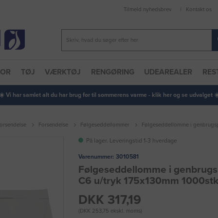
Tilmeld nyhedsbrev
Kontakt os
TOR
TØJ
VÆRKTØJ
RENGØRING
UDEAREALER
RES
 ☀️ Vi har samlet alt du har brug for til sommerens varme - klik her og se udvalget ☀️
forsendelse
Forsendelse
Følgeseddellommer
Følgeseddellomme i genbrugsp
På lager. Leveringstid 1-3 hverdage
Varenummer:
3010581
Følgeseddellomme i genbrugs
C6 u/tryk 175x130mm 1000st
DKK 317,19
(DKK 253,75 ekskl. moms)