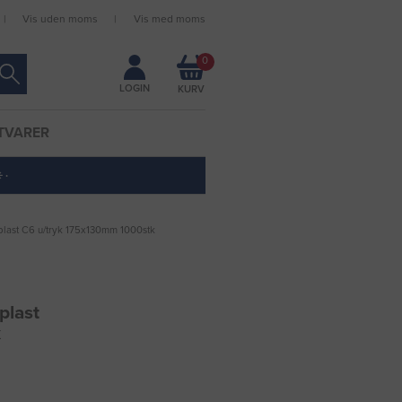
Vis uden moms
Vis med moms
Forbliv logget ind
0
LOGIN
TVARER
 ·
last C6 u/tryk 175x130mm 1000stk
plast
k