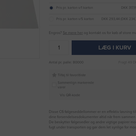
Pris pr. karton v/1 karton
DKK 317,1
Pris pr. karton v/5 karton
DKK 293,44 (DKK 234
Engros?
Se mere her
og kontakt os for køb af store 
LÆG I KURV
Antal pr. palle: 80000
Fragt 49 D
Tilføj til favoritliste
Sammenlign markerede
varer
Vis QR-kode
Disse C6 følgeseddellommer er en effektiv løsning til 
dine forsendelsesdokumenter altid når frem sammen
De beskytter følgesedler og andre vigtige papirer m
fugt under transporten og gør dem let synlige for mo