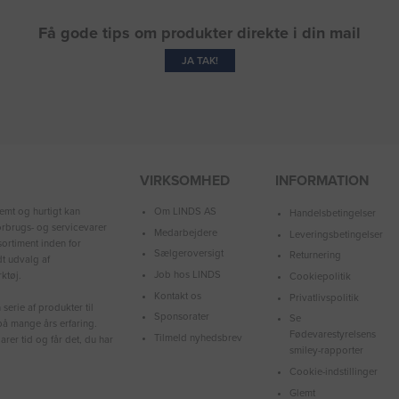
Få gode tips om produkter direkte i din mail
JA TAK!
VIRKSOMHED
INFORMATION
Om LINDS AS
emt og hurtigt kan
Handelsbetingelser
forbrugs- og servicevarer
Medarbejdere
Leveringsbetingelser
ortiment inden for
Sælgeroversigt
Returnering
dt udvalg af
Job hos LINDS
ktøj.
Cookiepolitik
Kontakt os
Privatlivspolitik
serie af produkter til
Sponsorater
Se
å mange års erfaring.
Fødevarestyrelsens
Tilmeld nyhedsbrev
arer tid og får det, du har
smiley-rapporter
Cookie-indstillinger
Glemt