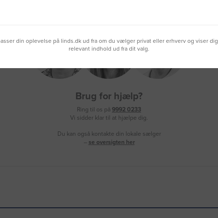
lpasser din oplevelse på linds.dk ud fra om du vælger privat eller erhverv og viser di
relevant indhold ud fra dit valg.
Brug for hjælp?
Ring til os på
9992 0233
Vi sidder klar til at hjælpe dig.
Du kan også kontakte din lokale sælger
–
se oversigten her