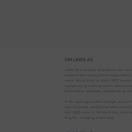
OM LINDS AS
LINDS AS er et dansk handelsfirma, hvor du n
bestille et stort udvalg af branchespecifikke 
online. Hos os finder du både LINDS′ kendte s
dagligvarer og landbrugsartikler, samt et bre
kontorartikler, arbejdstøj, beklædning og vær
Vi står også bag brandet Lincozym, som er en 
vask og opvask, udviklet med omhu baseret p
Hos LINDS samler vi det hele ét sted, så du sp
brug for – hurtigt og overskueligt.