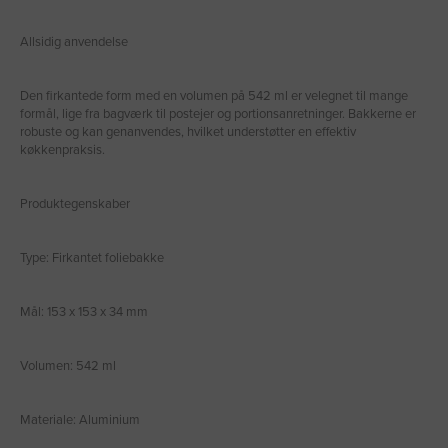
Allsidig anvendelse
Den firkantede form med en volumen på 542 ml er velegnet til mange
formål, lige fra bagværk til postejer og portionsanretninger. Bakkerne er
robuste og kan genanvendes, hvilket understøtter en effektiv
køkkenpraksis.
Produktegenskaber
Type: Firkantet foliebakke
Mål: 153 x 153 x 34 mm
Volumen: 542 ml
Materiale: Aluminium