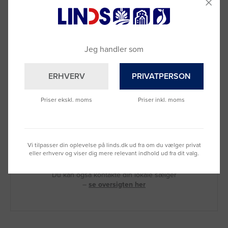
Jeg handler som
ERHVERV
PRIVATPERSON
Priser ekskl. moms
Priser inkl. moms
Brug for hjælp?
Vi tilpasser din oplevelse på linds.dk ud fra om du vælger privat
Ring til os på
9992 0233
eller erhverv og viser dig mere relevant indhold ud fra dit valg.
Vi sidder klar til at hjælpe dig.
Du kan også kontakte din lokale sælger
–
se oversigten her