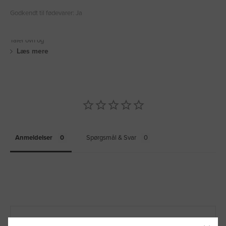
Godkendt til fødevarer: Ja
Tåler ovn og
Læs mere
Anmeldelser
Spørgsmål & Svar