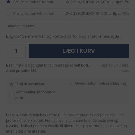
Pris pr. karton v/1 karton
DKK 258,75 (DKK 207,00) →
Spar 7%
Pris pr. karton v/5 karton
DKK 239,38 (DKK 191,50) →
Spar 14%
Tilbuddet gælder
Engros?
Se mere her
og kontakt os for køb af store mængder.
LÆG I KURV
Bestil 1 stk. ad gangen for at modtage et helt kolli.,
Fragt 49 DKK inkl.
Antal pr. palle: 144
moms
Overensstemmelseserklæring
Tilføj til favoritliste
Sammenlign markerede
varer
Disse klassiske foliebakker fra Plus Pack er praktiske og alsidige til det
professionelle køkken. Fremstillet i aluminium tåler de både ovn og
frysning, hvilket gør dem ideelle til tilberedning, opvarmning og servering
af en bred vifte af retter.