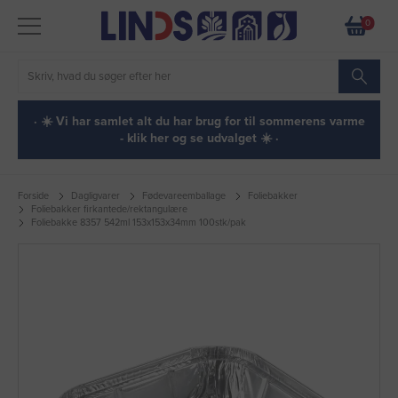
0
· ☀️ Vi har samlet alt du har brug for til sommerens varme
- klik her og se udvalget ☀️ ·
Forside
Dagligvarer
Fødevareemballage
Foliebakker
Foliebakker firkantede/rektangulære
Foliebakke 8357 542ml 153x153x34mm 100stk/pak