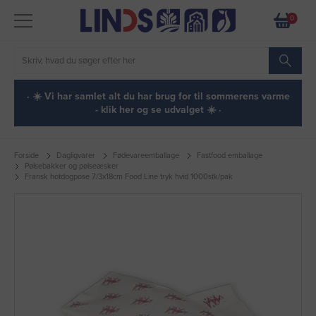
0
· ☀️ Vi har samlet alt du har brug for til sommerens varme
- klik her og se udvalget ☀️ ·
Forside
Dagligvarer
Fødevareemballage
Fastfood emballage
Pølsebakker og pølseæsker
Fransk hotdogpose 7/3x18cm Food Line tryk hvid 1000stk/pak