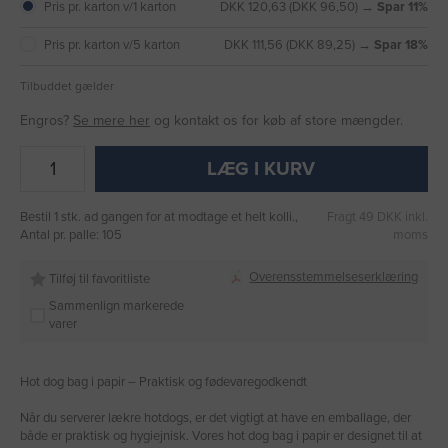
Pris pr. karton v/1 karton
DKK 120,63 (DKK 96,50) →
Spar 11%
Pris pr. karton v/5 karton
DKK 111,56 (DKK 89,25) →
Spar 18%
Tilbuddet gælder
Engros?
Se mere her
og kontakt os for køb af store mængder.
LÆG I KURV
Bestil 1 stk. ad gangen for at modtage et helt kolli.,
Fragt 49 DKK inkl.
Antal pr. palle: 105
moms
Overensstemmelseserklæring
Tilføj til favoritliste
Sammenlign markerede
varer
Hot dog bag i papir – Praktisk og fødevaregodkendt
Når du serverer lækre hotdogs, er det vigtigt at have en emballage, der
både er praktisk og hygiejnisk. Vores hot dog bag i papir er designet til at