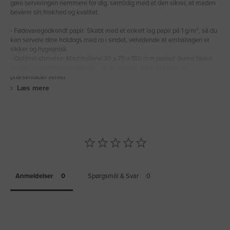
gøre serveringen nemmere for dig, samtidig med at den sikrer, at maden
bevarer sin friskhed og kvalitet.
- Fødevaregodkendt papir: Skabt med et enkelt lag papir på 1 g/m², så du
kan servere dine hotdogs med ro i sindet, velvidende at emballagen er
sikker og hygiejnisk.
- Optimal størrelse: Med målene 30 x 70 x 180 mm passer denne taske
perfekt til traditionelle hotdogs, så du undgår spild og sikrer en
præsentabel server
Læs mere
Anmeldelser
Spørgsmål & Svar