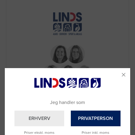
Brug for hjælp?
Ring til os på
9992 0233
Jeg handler som
Vi sidder klar til at hjælpe dig.
Du kan også kontakte din lokale sælger
ERHVERV
PRIVATPERSON
–
se oversigten her
Priser ekskl. moms
Priser inkl. moms