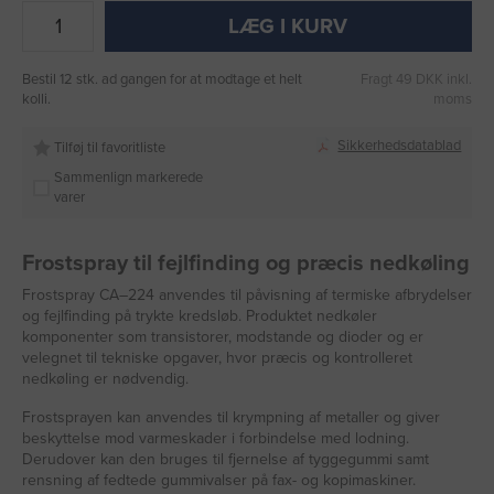
LÆG I KURV
Bestil 12 stk. ad gangen for at modtage et helt
Fragt 49 DKK inkl.
kolli.
moms
Sikkerhedsdatablad
Tilføj til favoritliste
Sammenlign markerede
varer
Frostspray til fejlfinding og præcis nedkøling
Frostspray CA–224 anvendes til påvisning af termiske afbrydelser
og fejlfinding på trykte kredsløb. Produktet nedkøler
komponenter som transistorer, modstande og dioder og er
velegnet til tekniske opgaver, hvor præcis og kontrolleret
nedkøling er nødvendig.
Frostsprayen kan anvendes til krympning af metaller og giver
beskyttelse mod varmeskader i forbindelse med lodning.
Derudover kan den bruges til fjernelse af tyggegummi samt
rensning af fedtede gummivalser på fax- og kopimaskiner.