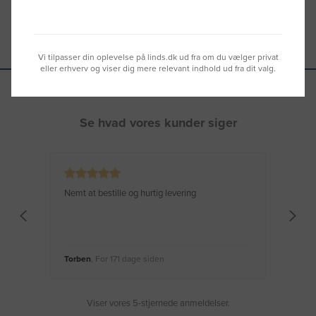
Vi tilpasser din oplevelse på linds.dk ud fra om du vælger privat
eller erhverv og viser dig mere relevant indhold ud fra dit valg.
Se hvad vores kunder siger
Nemt at bestille og hurtig levering
Virke
Torben
, For 171 dage siden
Moge
Viser vores 5-stjernede anmeldelser.