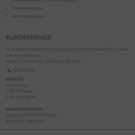
Se Fødevarestyrelsens smiley-rapporter
Cookie-indstillinger
Glemt adgangskode?
KUNDESERVICE
Du er altid velkommen til at
kontakte os
, hvis du har spørgsmål - vi sidder
klar til at hjælpe dig.
Man-tors: 07.30-16.00 og fredag 07.30-14.00.
99 92 02 33
ADRESSE
Blüchersvej 3
7480 Vildbjerg
CVR: 21 90 66 89
BANKOPLYSNINGER
IBAN: DK2475900001331399
BIC/SWIFT: JYBADKKK