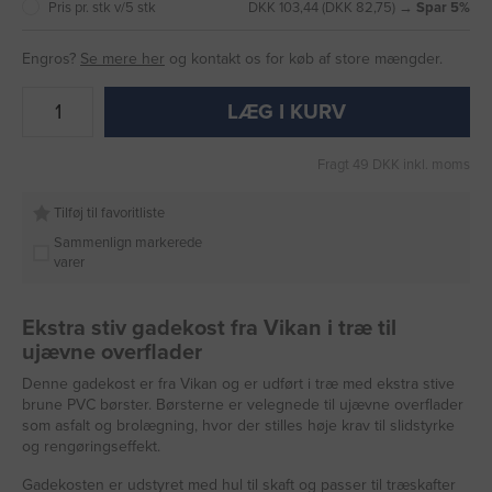
Pris pr. stk v/5 stk
DKK 103,44 (DKK 82,75) →
Spar 5%
Engros?
Se mere her
og kontakt os for køb af store mængder.
LÆG I KURV
Fragt 49 DKK inkl. moms
Tilføj til favoritliste
Sammenlign markerede
varer
Ekstra stiv gadekost fra Vikan i træ til
ujævne overflader
Denne gadekost er fra Vikan og er udført i træ med ekstra stive
brune PVC børster. Børsterne er velegnede til ujævne overflader
som asfalt og brolægning, hvor der stilles høje krav til slidstyrke
og rengøringseffekt.
Gadekosten er udstyret med hul til skaft og passer til træskafter