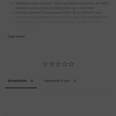
Slidstærke røde nylonhår: Tætte og holdbare børstehår, der nemt
opsamler snavs og støv på både glatte og ru overflader.
Praktisk størrelse: Kostehovedet måler 35 cm (350x75 mm),
hvilket giver en perfekt balance mellem præcision og effektivitet.
Ergonomisk længde: Med en totallængde på 1600 mm og en
vægt på kun 134
Læs mere
Anmeldelser
Spørgsmål & Svar