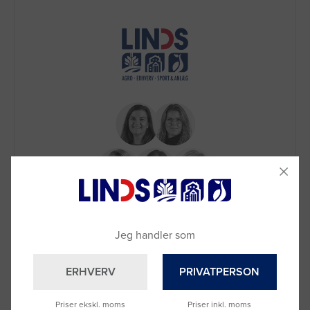
Brug for hjælp?
Ring til os på
9992 0233
Jeg handler som
Vi sidder klar til at hjælpe dig.
Du kan også kontakte din lokale sælger
ERHVERV
PRIVATPERSON
–
se oversigten her
Priser ekskl. moms
Priser inkl. moms