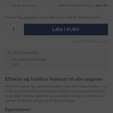
Pris pr. stk v/3 stk
DKK 114,00 (DKK 91,20)
→ Spar 4%
Engros?
Se mere her
og kontakt os for køb af store mængder.
LÆG I KURV
Fragt 49 DKK inkl. moms
Tilføj til favoritliste
Sammenlign markerede
varer
Effektiv og holdbar fejekost til alle opgaver
Hold dine gulve og udendørsarealer rene med Galax kosten – en
solid og funktionel kost designet til både privat og professionelt
brug. Med robuste nylonhår og et praktisk design er denne kost
perfekt til effektiv rengøring af alle overflader.
Egenskaber: