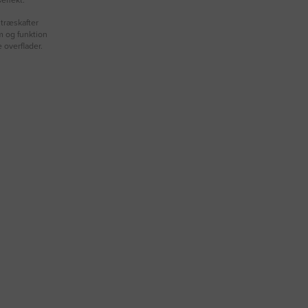
effekt.
 træskafter
m og funktion
 overflader.