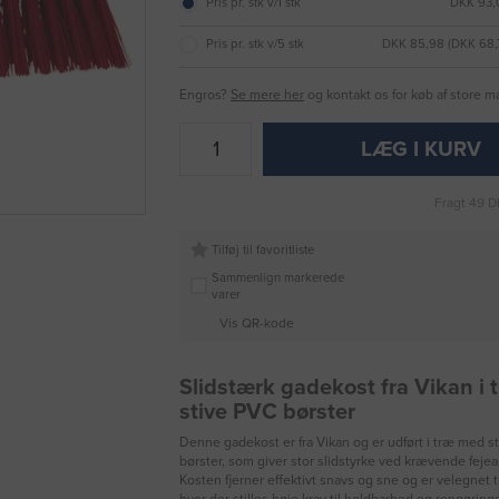
Pris pr. stk v/1 stk
DKK 93,
Pris pr. stk v/5 stk
DKK 85,98 (DKK 68
Engros?
Se mere her
og kontakt os for køb af store 
LÆG I KURV
Fragt 49 D
Tilføj til favoritliste
Sammenlign markerede
varer
Vis QR-kode
Slidstærk gadekost fra Vikan i
stive PVC børster
Denne gadekost er fra Vikan og er udført i træ med s
børster, som giver stor slidstyrke ved krævende fejea
Kosten fjerner effektivt snavs og sne og er velegnet t