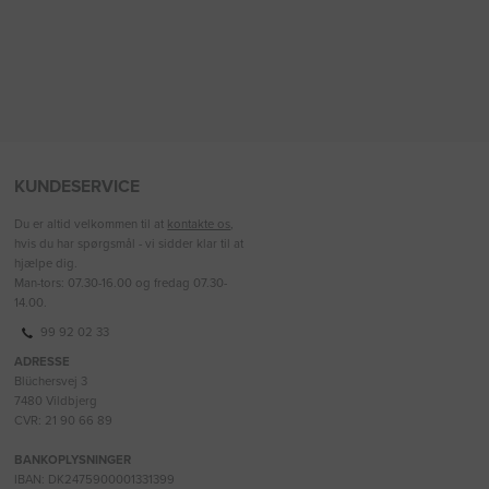
KUNDESERVICE
Du er altid velkommen til at
kontakte os
,
hvis du har spørgsmål - vi sidder klar til at
hjælpe dig.
Man-tors: 07.30-16.00 og fredag 07.30-
14.00.
99 92 02 33
ADRESSE
Blüchersvej 3
7480 Vildbjerg
CVR: 21 90 66 89
BANKOPLYSNINGER
IBAN: DK2475900001331399