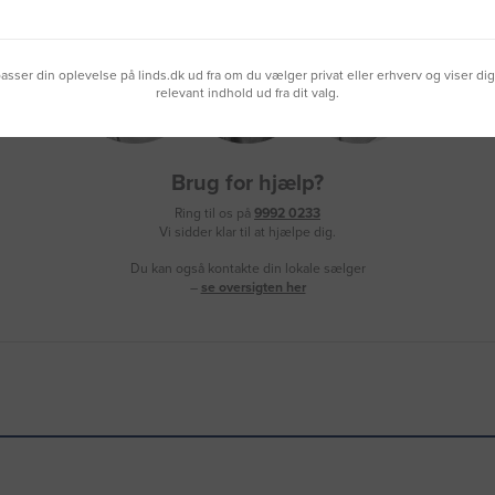
lpasser din oplevelse på linds.dk ud fra om du vælger privat eller erhverv og viser di
relevant indhold ud fra dit valg.
Brug for hjælp?
Ring til os på
9992 0233
Vi sidder klar til at hjælpe dig.
Du kan også kontakte din lokale sælger
–
se oversigten her