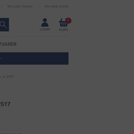
Vis uden moms
Vis med moms
Forbliv logget ind
0
LOGIN
TVARER
 ·
, nr 2517
2517