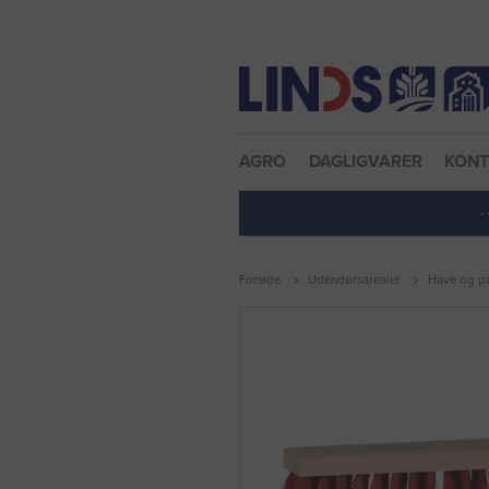
Nulstil adgangskode
AGRO
DAGLIGVARER
KON
·
Forside
Udendørsarealer
Have og pa