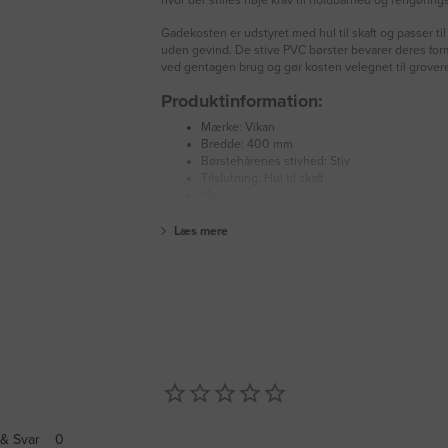
hvor der stilles høje krav til holdbarhed og rengørings
Gadekosten er udstyret med hul til skaft og passer til
uden gevind. De stive PVC børster bevarer deres for
ved gentagen brug og gør kosten velegnet til grovere
Produktinformation:
Mærke: Vikan
Bredde: 400 mm
Børstehårenes stivhed: Stiv
Tilslutning: Hul til skaft
Materia
Læs mere
& Svar