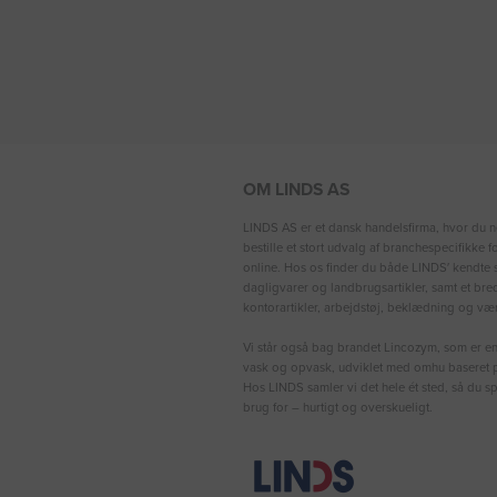
OM LINDS AS
LINDS AS er et dansk handelsfirma, hvor du n
bestille et stort udvalg af branchespecifikke 
online. Hos os finder du både LINDS′ kendte s
dagligvarer og landbrugsartikler, samt et bre
kontorartikler, arbejdstøj, beklædning og vær
Vi står også bag brandet Lincozym, som er en 
vask og opvask, udviklet med omhu baseret p
Hos LINDS samler vi det hele ét sted, så du sp
brug for – hurtigt og overskueligt.