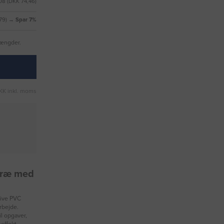
08 (DKK 74,46)
,79) →
Spar 7%
mængder.
KK inkl. moms
 træ med
tive PVC
rbejde.
il opgaver,