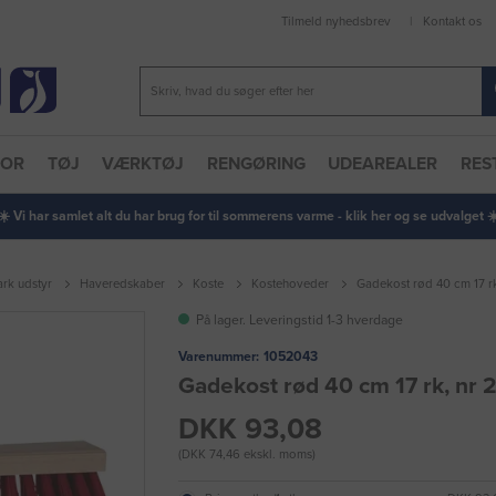
Tilmeld nyhedsbrev
Kontakt os
TOR
TØJ
VÆRKTØJ
RENGØRING
UDEAREALER
RES
 ☀️ Vi har samlet alt du har brug for til sommerens varme - klik her og se udvalget ☀️
rk udstyr
Haveredskaber
Koste
Kostehoveder
Gadekost rød 40 cm 17 rk
På lager. Leveringstid 1-3 hverdage
Varenummer:
1052043
Gadekost rød 40 cm 17 rk, nr 
DKK 93,08
(DKK 74,46 ekskl. moms)