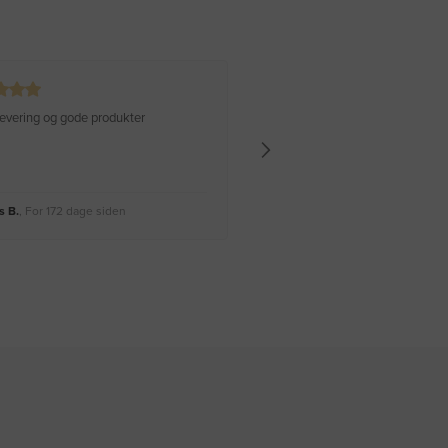
 levering og gode produkter
Hurtig levering Varen er perfekt
 B.
, For 172 dage siden
Rikke A.
, For 175 dage siden