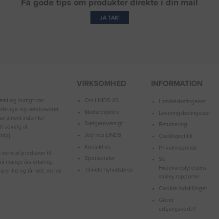
Få gode tips om produkter direkte i din mail
JA TAK!
VIRKSOMHED
INFORMATION
Om LINDS AS
emt og hurtigt kan
Handelsbetingelser
forbrugs- og servicevarer
Medarbejdere
Leveringsbetingelser
ortiment inden for
Sælgeroversigt
Returnering
dt udvalg af
Job hos LINDS
ktøj.
Cookiepolitik
Kontakt os
Privatlivspolitik
serie af produkter til
Sponsorater
Se
å mange års erfaring.
Fødevarestyrelsens
Tilmeld nyhedsbrev
arer tid og får det, du har
smiley-rapporter
Cookie-indstillinger
Glemt
adgangskode?