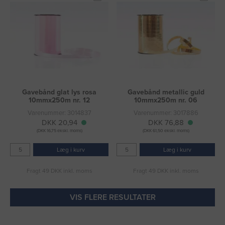
Gavebånd glat lys rosa
Gavebånd metallic guld
10mmx250m nr. 12
10mmx250m nr. 06
Varenummer: 3014837
Varenummer: 3017886
DKK 20,94
DKK 76,88
(DKK 16,75 ekskl. moms)
(DKK 61,50 ekskl. moms)
Læg i kurv
Læg i kurv
Fragt 49 DKK inkl. moms
Fragt 49 DKK inkl. moms
VIS FLERE RESULTATER