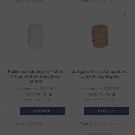
Fragt 49 DKK inkl. moms
Fragt 49 DKK inkl. moms
Pakkesnor/bindegarn 4-slået
Jutegarn 4-tr. natur upoleret
3,0mmx120m brudstyrke:
ca. 260m krydsspole
250kg
Varenummer: 3074053
Varenummer: 3057274
DKK 83,44
DKK 74,06
(DKK 66,75 ekskl. moms)
(DKK 59,25 ekskl. moms)
Læg i kurv
Læg i kurv
Fragt 49 DKK inkl. moms
Fragt 49 DKK inkl. moms