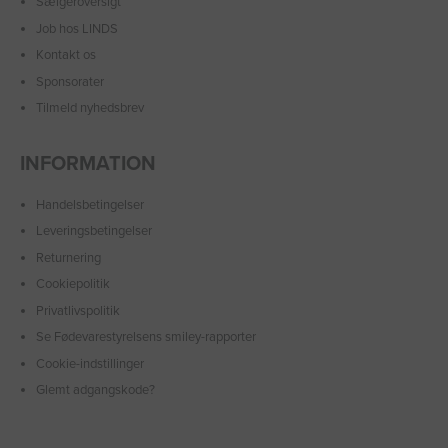
Sælgeroversigt
Job hos LINDS
Kontakt os
Sponsorater
Tilmeld nyhedsbrev
INFORMATION
Handelsbetingelser
Leveringsbetingelser
Returnering
Cookiepolitik
Privatlivspolitik
Se Fødevarestyrelsens smiley-rapporter
Cookie-indstillinger
Glemt adgangskode?