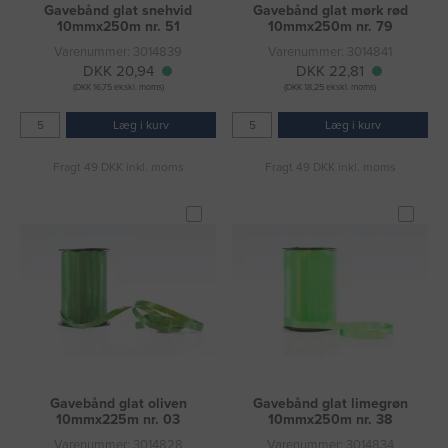
Gavebånd glat snehvid
Gavebånd glat mørk rød
10mmx250m nr. 51
10mmx250m nr. 79
Varenummer: 3014839
Varenummer: 3014841
DKK 20,94
DKK 22,81
(DKK 16,75 ekskl. moms)
(DKK 18,25 ekskl. moms)
Læg i kurv
Læg i kurv
Fragt 49 DKK inkl. moms
Fragt 49 DKK inkl. moms
Gavebånd glat oliven
Gavebånd glat limegrøn
10mmx225m nr. 03
10mmx250m nr. 38
Varenummer: 3014828
Varenummer: 3014834