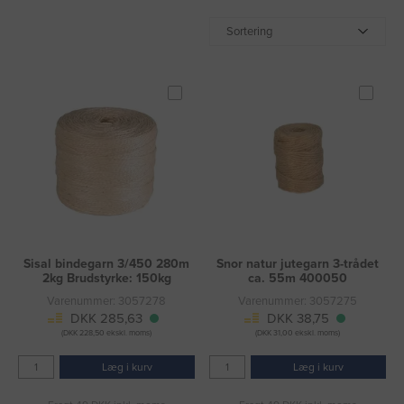
Sortering
Sisal bindegarn 3/450 280m
Snor natur jutegarn 3-trådet
2kg Brudstyrke: 150kg
ca. 55m 400050
Varenummer: 3057278
Varenummer: 3057275
DKK 285,63
DKK 38,75
(DKK 228,50 ekskl. moms)
(DKK 31,00 ekskl. moms)
Læg i kurv
Læg i kurv