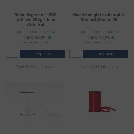
Bomuldsgarn nr. 1800
Gavebånd glat azalea/pink
rød/hvid 225g 1,1mm
10mmx250m nr. 46
350m/rul
Varenummer: 3057264
Varenummer: 3014836
DKK 107,19
DKK 22,19
(DKK 85,75 ekskl. moms)
(DKK 17,75 ekskl. moms)
Læg i kurv
Læg i kurv
Fragt 49 DKK inkl. moms
Fragt 49 DKK inkl. moms