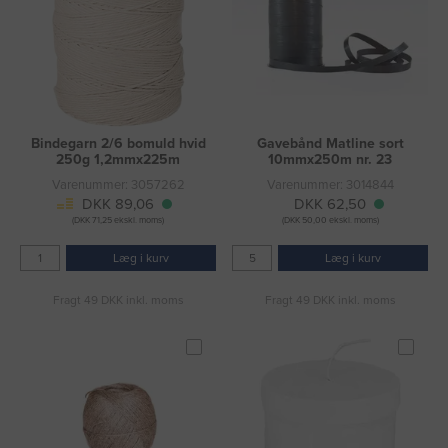
Bindegarn 2/6 bomuld hvid
Gavebånd Matline sort
250g 1,2mmx225m
10mmx250m nr. 23
Varenummer: 3057262
Varenummer: 3014844
DKK 89,06
DKK 62,50
(DKK 71,25 ekskl. moms)
(DKK 50,00 ekskl. moms)
Læg i kurv
Læg i kurv
Fragt 49 DKK inkl. moms
Fragt 49 DKK inkl. moms