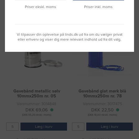
Læg i kurv
Læg i kurv
Priser ekskl. moms
Priser inkl. moms
Fragt 49 DKK inkl. moms
Fragt 49 DKK inkl. moms
Vi tilpasser din oplevelse på linds.dk ud fra om du vælger privat
eller erhverv og viser dig mere relevant indhold ud fra dit valg.
Gavebånd metallic sølv
Gavebånd glat mørk blå
10mmx250m nr. 05
10mmx250m nr. 78
Varenummer: 3014848
Varenummer: 3017475
DKK 69,06
DKK 22,50
(DKK 55,25 ekskl. moms)
(DKK 18,00 ekskl. moms)
Læg i kurv
Læg i kurv