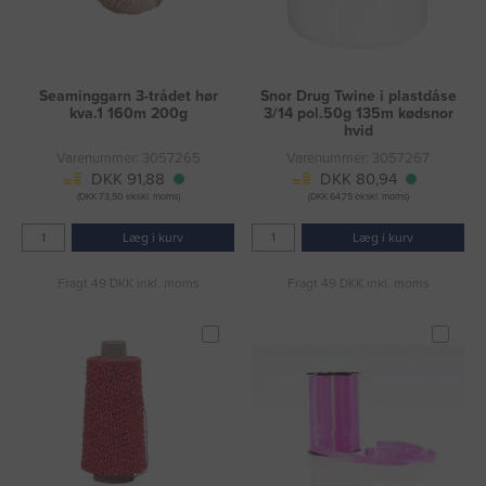
Seaminggarn 3-trådet hør
Snor Drug Twine i plastdåse
kva.1 160m 200g
3/14 pol.50g 135m kødsnor
hvid
Varenummer: 3057265
Varenummer: 3057267
DKK 91,88
DKK 80,94
(DKK 73,50 ekskl. moms)
(DKK 64,75 ekskl. moms)
Læg i kurv
Læg i kurv
Fragt 49 DKK inkl. moms
Fragt 49 DKK inkl. moms