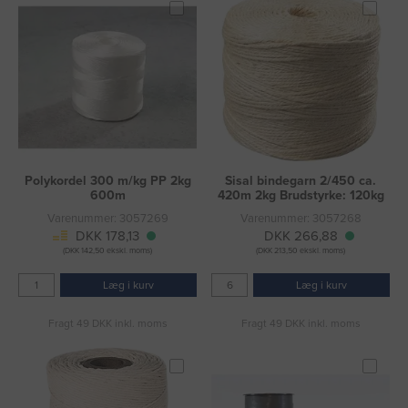
Polykordel 300 m/kg PP 2kg
Sisal bindegarn 2/450 ca.
600m
420m 2kg Brudstyrke: 120kg
Varenummer: 3057269
Varenummer: 3057268
DKK 178,13
DKK 266,88
(DKK 142,50 ekskl. moms)
(DKK 213,50 ekskl. moms)
Læg i kurv
Læg i kurv
Fragt 49 DKK inkl. moms
Fragt 49 DKK inkl. moms