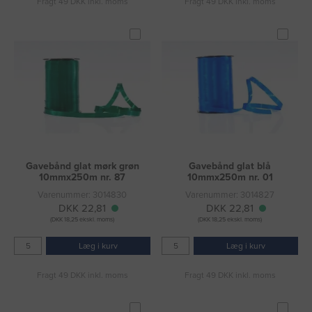
Fragt 49 DKK inkl. moms
Fragt 49 DKK inkl. moms
Gavebånd glat mørk grøn
Gavebånd glat blå
10mmx250m nr. 87
10mmx250m nr. 01
Varenummer: 3014830
Varenummer: 3014827
DKK 22,81
DKK 22,81
(DKK 18,25 ekskl. moms)
(DKK 18,25 ekskl. moms)
Læg i kurv
Læg i kurv
Fragt 49 DKK inkl. moms
Fragt 49 DKK inkl. moms