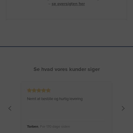
–
se oversigten her
Se hvad vores kunder siger
Nemt at bestille og hurtig levering
Virke
Torben
, For 170 dage siden
Moge