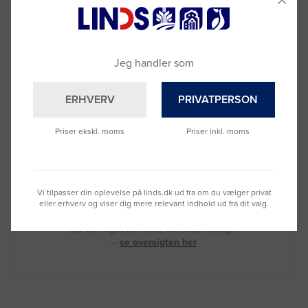
Jeg handler som
ERHVERV
PRIVATPERSON
Priser ekskl. moms
Priser inkl. moms
Brug for hjælp?
Ring til os på
9992 0233
Vi tilpasser din oplevelse på linds.dk ud fra om du vælger privat
eller erhverv og viser dig mere relevant indhold ud fra dit valg.
Vi sidder klar til at hjælpe dig.
Du kan også kontakte din lokale sælger
–
se oversigten her