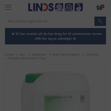
0
· ☀️ Vi har samlet alt du har brug for til sommerens varme
- klik her og se udvalget ☀️ ·
Forside
Agro
Kvægartikler
Malke- og yverhygiejne
Pattespray
Pattepleje Glycerin 99,5% 12 kg