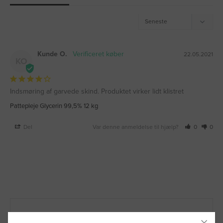
Kunde O.
22.05.2021
KO
Indsmøring af garvede skind. Produktet virker lidt klistret
Pattepleje Glycerin 99,5% 12 kg
Del
Var denne anmeldelse til hjælp?
0
0