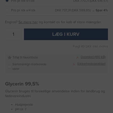
Pris pr. stk v/1 stk
DKK 770,71 (DKK 616,57)
Pris pr. stk v/4 stk
DKK 737,31 (DKK 589,85) →
Spar 4%
Engros?
Se mere her
og kontakt os for køb af store mængder.
LÆG I KURV
Fragt 49 DKK inkl. moms
Datablad (190 kB)
Tilføj til favoritliste
Sikkerhedsdatablad
Sammenlign markerede
varer
Glycerin 99,5%
Glycerin bruges til forskellige anvendelse inden for landbrug og
fødevareíndustri.
Hudplejende
pH ca. 7